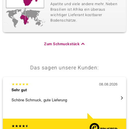
Apatite und viele andere mehr. Neben
Brasilien ist Afrika ein überaus
wichtiger Lieferant kostbarer
Bodenschätze.
Zum Schmuckstück
Das sagen unsere Kunden:
★
★
★
★
★
08.08.2026
★
★
★
Sehr gut
Sehr g
Schöne Schmuck, gute Lieferung
Immer 
★
★
★
★
★