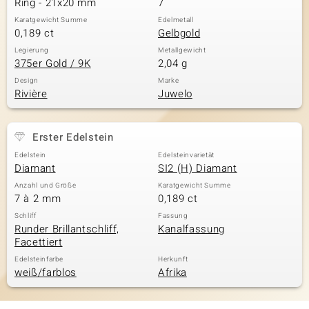
Ring - 21x20 mm
7
Karatgewicht Summe
Edelmetall
0,189 ct
Gelbgold
& Classics
Legierung
Metallgewicht
375er Gold / 9K
2,04 g
Minerale
Design
Marke
Rivière
Juwelo
Erster Edelstein
Edelstein
Edelsteinvarietät
Diamant
SI2 (H) Diamant
Anzahl und Größe
Karatgewicht Summe
7 à 2 mm
0,189 ct
Schliff
Fassung
Runder Brillantschliff,
Kanalfassung
Facettiert
Edelsteinfarbe
Herkunft
weiß/farblos
Afrika