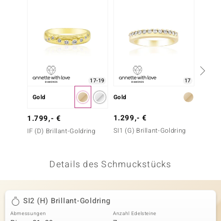
 JUWELO
remonti
uca
no Collection
17-19
17
ENTS BY DE MELO
Gold
Gold
Gold
va
1.299,- €
2.499
1.799,- €
SI1 (G) Brillant-Goldring
IF (D) 
IF (D) Brillant-Goldring
otenier
 1894 Collection
Details des Schmuckstücks
ana
SI2 (H) Brillant-Goldring
Abmessungen
Anzahl Edelsteine