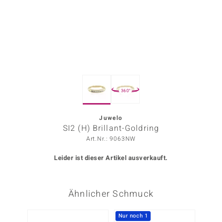
ors Edition
ana
Prince Designs
360°
o
Chic
Juwelo
SI2 (H) Brillant-Goldring
insell
Art.Nr.: 9063NW
n Vogue
Leider ist dieser Artikel ausverkauft.
 Show
Ähnlicher Schmuck
o Paraíso
Classics
Nur noch 1
Nur n