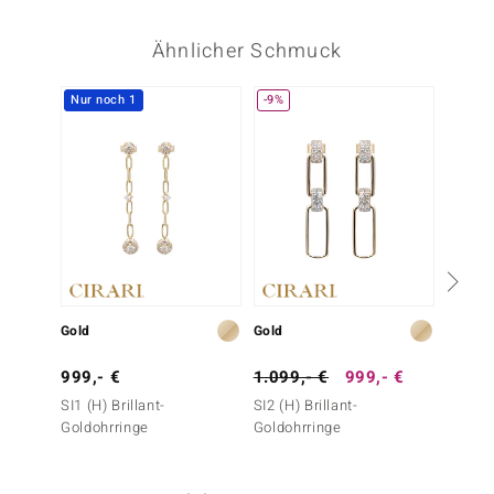
Ähnlicher Schmuck
Nur noch 1
-9%
Gold
Gold
Silber
999,- €
1.099,- €
999,- €
79,- 
SI1 (H) Brillant-
SI2 (H) Brillant-
Zirkon-
Goldohrringe
Goldohrringe