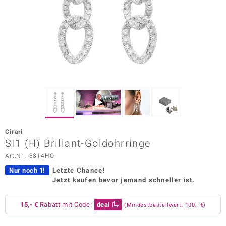
ors Edition
ana
Prince Designs
o
Chic
Cirari
insell
SI1 (H) Brillant-Goldohrringe
Art.Nr.: 3814HO
n Vogue
Nur noch 1!
Letzte Chance!
 Show
Jetzt kaufen bevor jemand schneller ist.
o Paraíso
15,- €
Rabatt mit Code:
deal
(Mindestbestellwert: 100,- €)
Classics