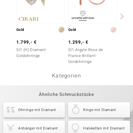
Gold
Gold
Gold
1.799,- €
1.299,- €
1.299
SI1 (H) Diamant-
SI1 Argyle-Rose de
SI1 (H
Goldohrringe
France-Brillant-
Goldoh
Goldohrringe
Kategorien
Ähnliche Schmuckstücke
Ohrringe mit Diamant
Ringe mit Diamant
Anhänger mit Diamant
Halsketten mit Diamant