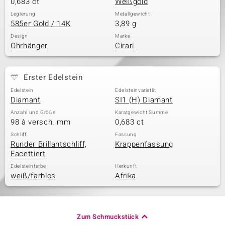
0,683 ct
Weißgold
Legierung
Metallgewicht
585er Gold / 14K
3,89 g
Design
Marke
Ohrhänger
Cirari
Erster Edelstein
Edelstein
Edelsteinvarietät
Diamant
SI1 (H) Diamant
Anzahl und Größe
Karatgewicht Summe
98 à versch. mm
0,683 ct
Schliff
Fassung
Runder Brillantschliff,
Krappenfassung
Facettiert
Edelsteinfarbe
Herkunft
weiß/farblos
Afrika
Zum Schmuckstück