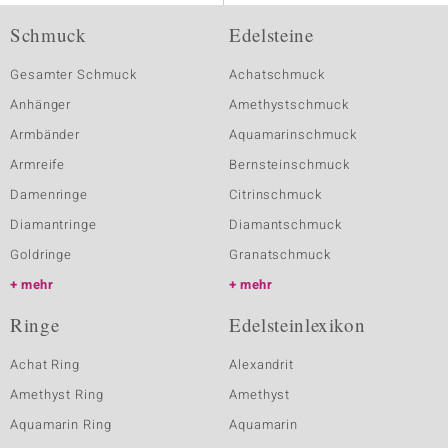
Schmuck
Edelsteine
Gesamter Schmuck
Achatschmuck
Anhänger
Amethystschmuck
Armbänder
Aquamarinschmuck
Armreife
Bernsteinschmuck
Damenringe
Citrinschmuck
Diamantringe
Diamantschmuck
Goldringe
Granatschmuck
mehr
mehr
Ringe
Edelsteinlexikon
Achat Ring
Alexandrit
Amethyst Ring
Amethyst
Aquamarin Ring
Aquamarin