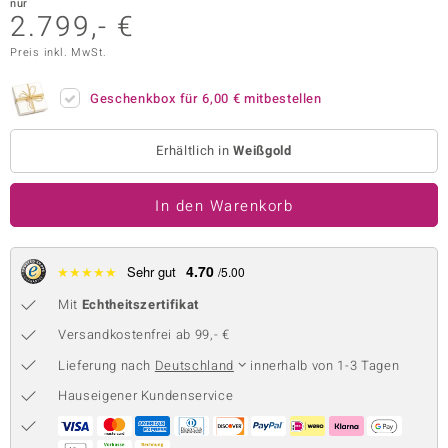
nur
2.799,- €
 JUWELO
Preis inkl. MwSt.
remonti
Geschenkbox für
6,00 €
mitbestellen
uca
no Collection
Erhältlich in
Weißgold
ENTS BY DE MELO
In den Warenkorb
va
4.70
★
★
★
★
★
Sehr gut
otenier
/5.00
Mit
Echtheitszertifikat
 1894 Collection
Versandkostenfrei ab 99,- €
Lieferung nach
Deutschland
innerhalb von 1-3 Tagen
ana
Hauseigener Kundenservice