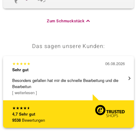
Zum Schmuckstück
Das sagen unsere Kunden:
★
★
★
★
★
06.08.2026
★
★
★
Sehr gut
Sehr g
Besonders gefallen hat mir die schnelle Bearbeitung und die
Schnel
Bearbeitun
[ weiterlesen ]
★
★
★
★
★
4,7
Sehr gut
9538
Bewertungen