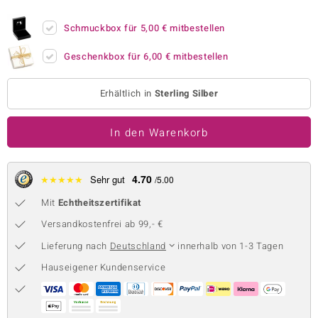
 JUWELO
Schmuckbox für
5,00 €
mitbestellen
remonti
Geschenkbox für
6,00 €
mitbestellen
uca
Erhältlich in
Sterling Silber
no Collection
In den Warenkorb
ENTS BY DE MELO
va
4.70
★
★
★
★
★
Sehr gut
/5.00
otenier
Mit
Echtheitszertifikat
 1894 Collection
Versandkostenfrei ab 99,- €
Lieferung nach
Deutschland
innerhalb von 1-3 Tagen
Hauseigener Kundenservice
ana