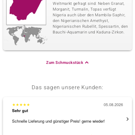
Weltmarkt gefragt sind: Neben Granat,
Morganit, Turmalin, Topas verfügt
Nigeria auch über den Mambila-Saphir,
den Nigerianischen Amethyst,
Nigerianischen Rubellit, Spessartin, den
Bauchi-Aquamarin und Kaduna-Zirkon.
Zum Schmuckstück
Das sagen unsere Kunden:
★
★
★
★
★
05.08.2026
★
★
★
Sehr gut
Sehr g
Schnelle Lieferung und günstiger Preis! gerne wieder!
Ich ha
werden
[ weite