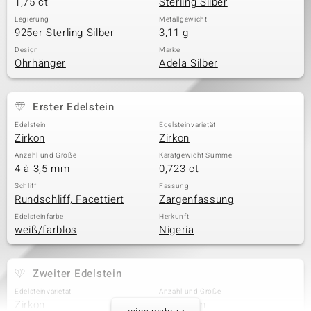
1,75 ct
Sterling Silber
Legierung
Metallgewicht
925er Sterling Silber
3,11 g
Design
Marke
Ohrhänger
Adela Silber
Erster Edelstein
Edelstein
Edelsteinvarietät
Zirkon
Zirkon
Anzahl und Größe
Karatgewicht Summe
4 à 3,5 mm
0,723 ct
Schliff
Fassung
Rundschliff, Facettiert
Zargenfassung
Edelsteinfarbe
Herkunft
weiß/farblos
Nigeria
Zweiter Edelstein
Edelsteinvarietät
Anzahl und Größe
Zirkon
2 à 3 mm