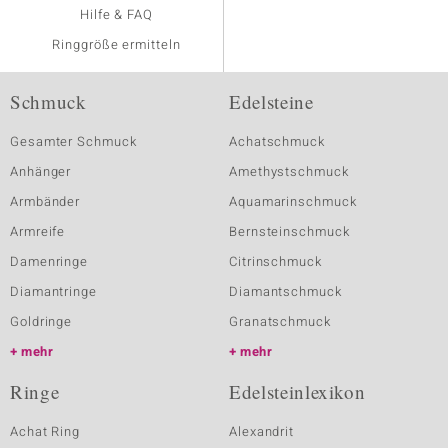
Hilfe & FAQ
Ringgröße ermitteln
Schmuck
Edelsteine
Gesamter Schmuck
Achatschmuck
Anhänger
Amethystschmuck
Armbänder
Aquamarinschmuck
Armreife
Bernsteinschmuck
Damenringe
Citrinschmuck
Diamantringe
Diamantschmuck
Goldringe
Granatschmuck
mehr
mehr
Ringe
Edelsteinlexikon
Achat Ring
Alexandrit