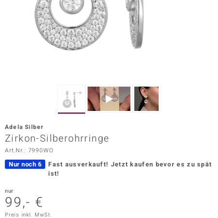
ors Edition
ana
Prince Designs
o
Chic
Adela Silber
insell
Zirkon-Silberohrringe
Art.Nr.: 7990WO
n Vogue
Nur noch 6
Fast ausverkauft!
Jetzt kaufen bevor es zu spät
 Show
ist!
o Paraíso
nur
99,- €
Classics
Preis inkl. MwSt.