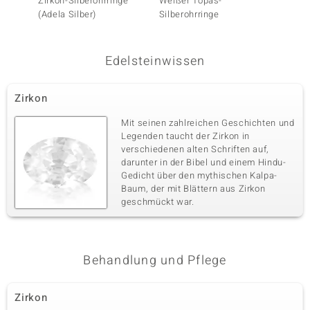
Zirkon-Silberohrringe
Weißer Topas-
Zirkon-
Fassung
Herkunft
(Adela Silber)
Silberohrringe
(Adela 
Pavéfassung
Nigeria
Fünfter Edelstein
Edelsteinwissen
Edelsteinvarietät
Anzahl und Größe
Zirkon
38 à 1,3 mm
Zirkon
Karatgewicht Summe
Schliff
0,371 ct
Rundschliff
Mit seinen zahlreichen Geschichten und
Legenden taucht der Zirkon in
Fassung
Herkunft
verschiedenen alten Schriften auf,
Pavéfassung
Nigeria
darunter in der Bibel und einem Hindu-
Gedicht über den mythischen Kalpa-
Baum, der mit Blättern aus Zirkon
Sechster Edelstein
geschmückt war.
Edelsteinvarietät
Anzahl und Größe
Zirkon
48 à versch. mm
Karatgewicht Summe
Schliff
0,237 ct
Rundschliff
Behandlung und Pflege
Fassung
Herkunft
Pavéfassung
Nigeria
Zirkon