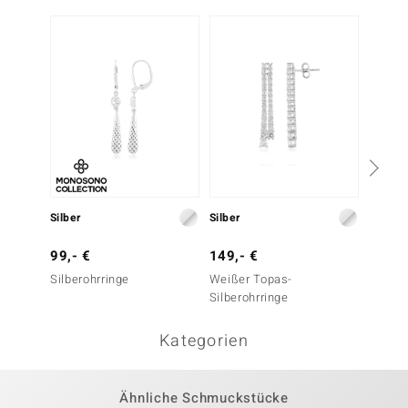
Silber
Silber
Silber
99,- €
149,- €
99,- 
Silberohrringe
Weißer Topas-
Zirkon-
Silberohrringe
Kategorien
Ähnliche Schmuckstücke