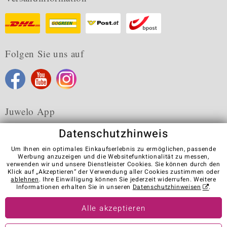
Folgen Sie uns auf
Juwelo App
Datenschutzhinweis
Um Ihnen ein optimales Einkaufserlebnis zu ermöglichen, passende
Werbung anzuzeigen und die Websitefunktionalität zu messen,
verwenden wir und unsere Dienstleister Cookies. Sie können durch den
Karriere
AGB
Datenschutz
Cookies
Impressum
Klick auf „Akzeptieren“ der Verwendung aller Cookies zustimmen oder
Kontakt
Vertrag widerrufen
ablehnen
. Ihre Einwilligung können Sie jederzeit widerrufen. Weitere
Informationen erhalten Sie in unseren
Datenschutzhinweisen
.
Visit our stores in other countries:
Alle akzeptieren