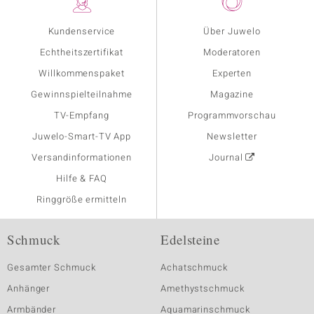
Kundenservice
Über Juwelo
Echtheitszertifikat
Moderatoren
Willkommenspaket
Experten
Gewinnspielteilnahme
Magazine
TV-Empfang
Programmvorschau
Juwelo-Smart-TV App
Newsletter
Versandinformationen
Journal
Hilfe & FAQ
Ringgröße ermitteln
Schmuck
Edelsteine
Gesamter Schmuck
Achatschmuck
Anhänger
Amethystschmuck
Armbänder
Aquamarinschmuck