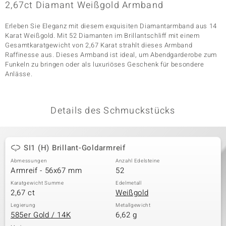
2,67ct Diamant Weißgold Armband
Erleben Sie Eleganz mit diesem exquisiten Diamantarmband aus 14
& Classics
Karat Weißgold. Mit 52 Diamanten im Brillantschliff mit einem
Gesamtkaratgewicht von 2,67 Karat strahlt dieses Armband
Raffinesse aus. Dieses Armband ist ideal, um Abendgarderobe zum
Minerale
Funkeln zu bringen oder als luxuriöses Geschenk für besondere
Anlässe.
Details des Schmuckstücks
SI1 (H) Brillant-Goldarmreif
Abmessungen
Anzahl Edelsteine
Armreif - 56x67 mm
52
Karatgewicht Summe
Edelmetall
2,67 ct
Weißgold
Legierung
Metallgewicht
585er Gold / 14K
6,62 g