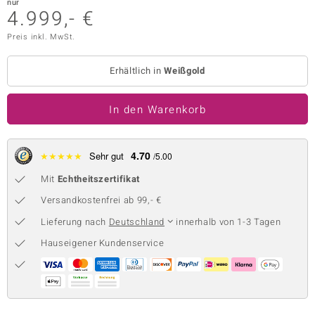
nur
4.999,- €
 JUWELO
Preis inkl. MwSt.
remonti
Erhältlich in
Weißgold
uca
no Collection
In den Warenkorb
ENTS BY DE MELO
4.70
★
★
★
★
★
Sehr gut
/5.00
va
Mit
Echtheitszertifikat
otenier
Versandkostenfrei ab 99,- €
 1894 Collection
Lieferung nach
Deutschland
innerhalb von 1-3 Tagen
Hauseigener Kundenservice
ana