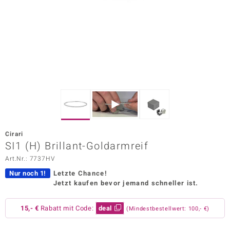
ors Edition
ana
Prince Designs
o
Chic
Cirari
insell
SI1 (H) Brillant-Goldarmreif
Art.Nr.: 7737HV
n Vogue
Nur noch 1!
Letzte Chance!
 Show
Jetzt kaufen bevor jemand schneller ist.
o Paraíso
15,- €
Rabatt mit Code:
deal
(Mindestbestellwert: 100,- €)
Classics