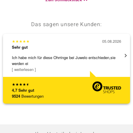
Das sagen unsere Kunden:
★
★
★
★
★
05.08.2026
★
★
★
Sehr gut
Sehr g
Ich habe mich für diese Ohrringe bei Juwelo entschieden,sie
Tolles
werden ei
[ weiterlesen ]
★
★
★
★
★
4,7
Sehr gut
9524
Bewertungen