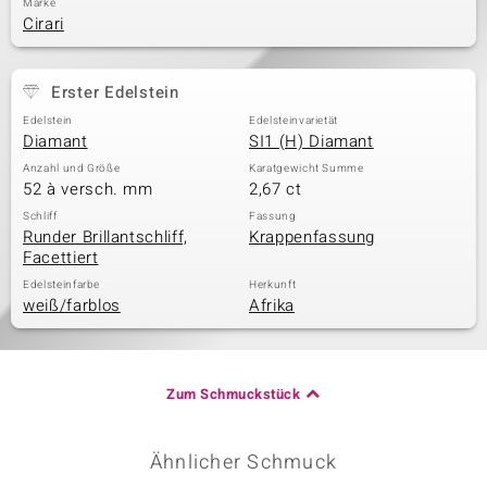
Marke
Cirari
Erster Edelstein
Edelstein
Edelsteinvarietät
Diamant
SI1 (H) Diamant
Anzahl und Größe
Karatgewicht Summe
52 à versch. mm
2,67 ct
Schliff
Fassung
Runder Brillantschliff,
Krappenfassung
Facettiert
Edelsteinfarbe
Herkunft
weiß/farblos
Afrika
Zum Schmuckstück
Ähnlicher Schmuck