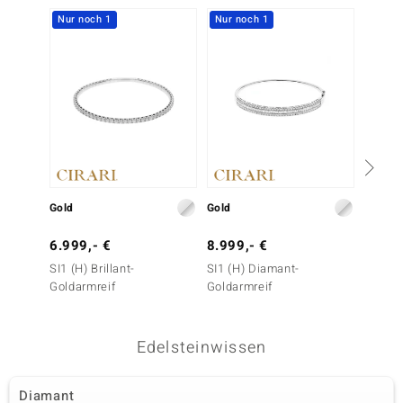
Nur noch 1
Nur noch 1
Gold
Gold
Gold
6.999,- €
8.999,- €
2.299
SI1 (H) Brillant-
SI1 (H) Diamant-
SI1 (H)
Goldarmreif
Goldarmreif
Golda
Edelsteinwissen
Diamant