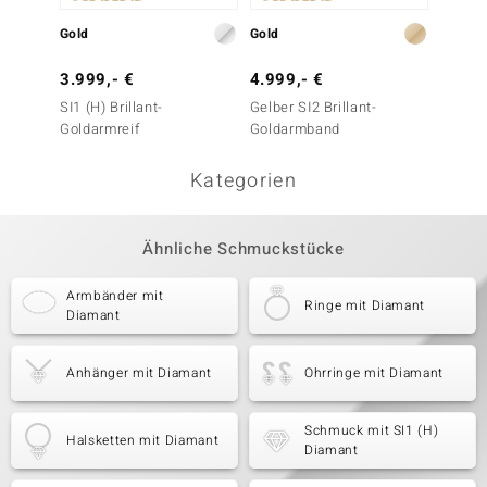
Gold
Gold
Gold
3.999,- €
4.999,- €
1.999
SI1 (H) Brillant-
Gelber SI2 Brillant-
SI1 (H)
Goldarmreif
Goldarmband
Goldar
Kategorien
Ähnliche Schmuckstücke
Armbänder mit
Ringe mit Diamant
Diamant
Anhänger mit Diamant
Ohrringe mit Diamant
Schmuck mit SI1 (H)
Halsketten mit Diamant
Diamant