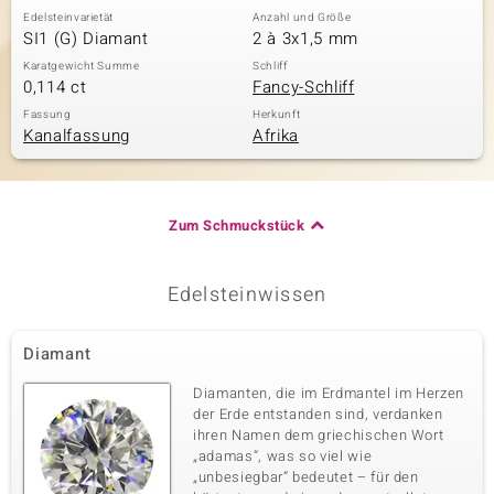
Edelsteinvarietät
Anzahl und Größe
SI1 (G) Diamant
2 à 3x1,5 mm
Karatgewicht Summe
Schliff
0,114 ct
Fancy-Schliff
Fassung
Herkunft
Kanalfassung
Afrika
Zum Schmuckstück
Edelsteinwissen
Diamant
Diamanten, die im Erdmantel im Herzen
der Erde entstanden sind, verdanken
ihren Namen dem griechischen Wort
„adamas“, was so viel wie
„unbesiegbar“ bedeutet – für den