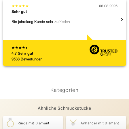
★
★
★
★
★
06.08.2026
★
★
★
Sehr gut
Sehr g
Bin jahrelang Kunde sehr zufrieden
Schnel
★
★
★
★
★
4,7
Sehr gut
9538
Bewertungen
Kategorien
Ähnliche Schmuckstücke
Ringe mit Diamant
Anhänger mit Diamant