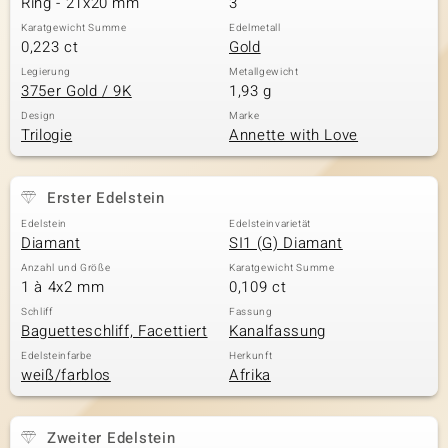
Ring - 21x20 mm
3
Karatgewicht Summe
Edelmetall
0,223 ct
Gold
& Classics
Legierung
Metallgewicht
375er Gold / 9K
1,93 g
Minerale
Design
Marke
Trilogie
Annette with Love
Erster Edelstein
Edelstein
Edelsteinvarietät
Diamant
SI1 (G) Diamant
Anzahl und Größe
Karatgewicht Summe
1 à 4x2 mm
0,109 ct
Schliff
Fassung
Baguetteschliff, Facettiert
Kanalfassung
Edelsteinfarbe
Herkunft
weiß/farblos
Afrika
Zweiter Edelstein