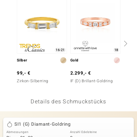
 JUWELO
remonti
uca
no Collection
16-21
18
ENTS BY DE MELO
Silber
Gold
Silber
va
99,- €
2.299,- €
99,- 
Zirkon-Silberring
IF (D) Brillant-Goldring
Zirkon-
otenier
 1894 Collection
Details des Schmuckstücks
ana
SI1 (G) Diamant-Goldring
Abmessungen
Anzahl Edelsteine