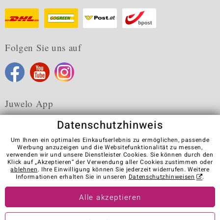
Folgen Sie uns auf
Juwelo App
Datenschutzhinweis
Um Ihnen ein optimales Einkaufserlebnis zu ermöglichen, passende
Werbung anzuzeigen und die Websitefunktionalität zu messen,
verwenden wir und unsere Dienstleister Cookies. Sie können durch den
Karriere
AGB
Datenschutz
Cookies
Impressum
Klick auf „Akzeptieren“ der Verwendung aller Cookies zustimmen oder
Kontakt
Vertrag widerrufen
ablehnen
. Ihre Einwilligung können Sie jederzeit widerrufen. Weitere
Informationen erhalten Sie in unseren
Datenschutzhinweisen
.
Visit our stores in other countries:
Alle akzeptieren
© Juwelo Deutschland GmbH (ein Tochterunternehmen der elumeo