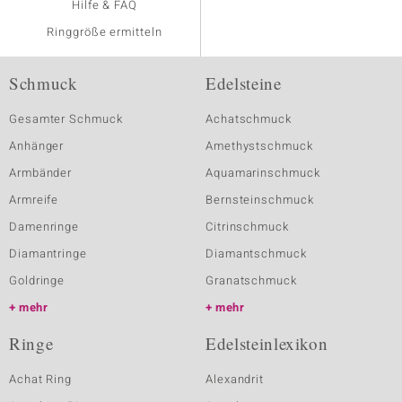
Hilfe & FAQ
Ringgröße ermitteln
Schmuck
Edelsteine
Gesamter Schmuck
Achatschmuck
Anhänger
Amethystschmuck
Armbänder
Aquamarinschmuck
Armreife
Bernsteinschmuck
Damenringe
Citrinschmuck
Diamantringe
Diamantschmuck
Goldringe
Granatschmuck
mehr
mehr
Ringe
Edelsteinlexikon
Achat Ring
Alexandrit