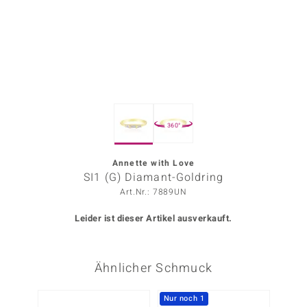
ors Edition
ana
Prince Designs
360°
o
Chic
Annette with Love
SI1 (G) Diamant-Goldring
insell
Art.Nr.: 7889UN
n Vogue
Leider ist dieser Artikel ausverkauft.
 Show
Ähnlicher Schmuck
o Paraíso
Classics
Nur noch 1
-30%