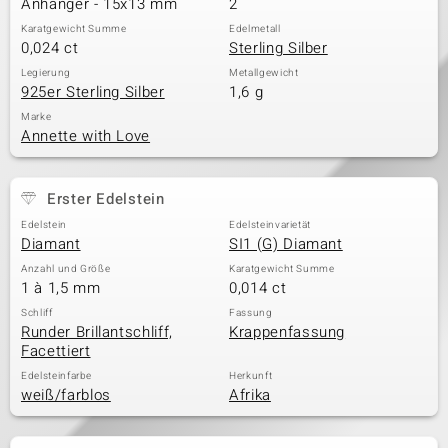
Anhänger - 15x13 mm
2
Karatgewicht Summe
Edelmetall
0,024 ct
Sterling Silber
& Classics
Legierung
Metallgewicht
925er Sterling Silber
1,6 g
Minerale
Marke
Annette with Love
Erster Edelstein
Edelstein
Edelsteinvarietät
Diamant
SI1 (G) Diamant
Anzahl und Größe
Karatgewicht Summe
1 à 1,5 mm
0,014 ct
Schliff
Fassung
Runder Brillantschliff,
Krappenfassung
Facettiert
Edelsteinfarbe
Herkunft
weiß/farblos
Afrika