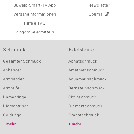
Juwelo-Smart-TV App
Newsletter
Versandinformationen
Journal
Hilfe & FAQ
Ringgröße ermitteln
Schmuck
Edelsteine
Gesamter Schmuck
Achatschmuck
Anhänger
Amethystschmuck
Armbänder
Aquamarinschmuck
Armreife
Bernsteinschmuck
Damenringe
Citrinschmuck
Diamantringe
Diamantschmuck
Goldringe
Granatschmuck
mehr
mehr