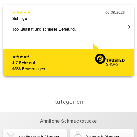
★
★
★
★
★
06.08.2026
★
★
★
Sehr gut
Sehr g
Top Qualität und schnelle Lieferung.
Bin ja
★
★
★
★
★
4,7
Sehr gut
9538
Bewertungen
Kategorien
Ähnliche Schmuckstücke