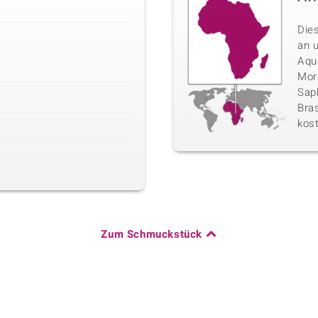
Die
an 
Aqu
Morg
Sap
Bras
kos
Zum Schmuckstück