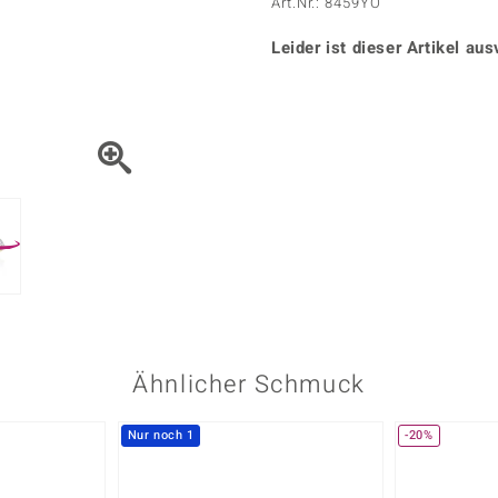
Onyx
Peridot
Art.Nr.: 8459YO
ns
♦ Silberhalsketten
TPC
Rhodolith
Spektro
k
♦ Silberohrringe
Leider ist dieser Artikel aus
Trends & Classics
Türkis
Turmal
♦ Silberanhänger
Vitale Minerale
n
Platinschmuck
Blau
Grün
Ähnlicher Schmuck
Nur noch 1
-20%