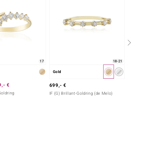
17
18-21
Gold
Gold
,- €
799,-
699,- €
Goldring
SI1 (G)
IF (G) Brillant-Goldring (de Melo)