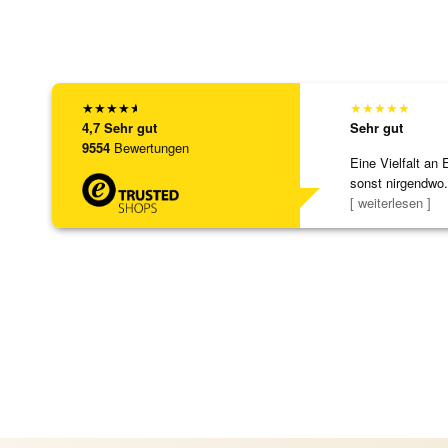
★
★
★
★
★
★
★
★
★
★
4,7
Sehr gut
Sehr gut
9554
Bewertungen
Eine Vielfalt an 
sonst nirgendwo.
zu noc
[ weiterlesen ]