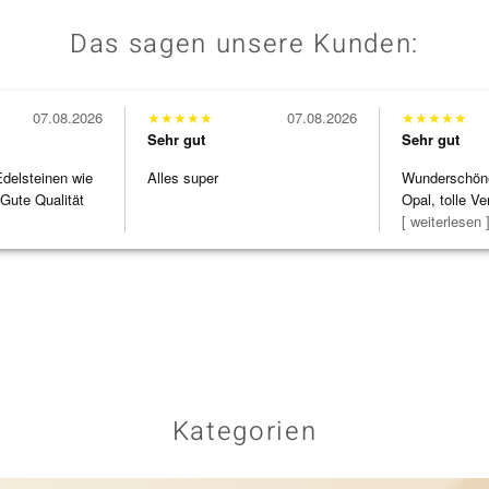
Das sagen unsere Kunden:
07.08.2026
★
★
★
★
★
07.08.2026
★
★
★
★
★
Sehr gut
Sehr gut
Edelsteinen wie
Alles super
Wunderschöne 
Gute Qualität
Opal, tolle Ve
Steg ist e
[ weiterlesen 
Kategorien