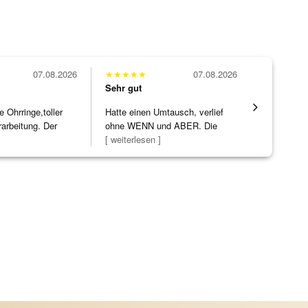
07.08.2026
★
★
★
★
★
07.08.2026
★
★
★
★
★
Sehr gut
Sehr gut
Ohrringe,toller
Hatte einen Umtausch, verlief
Die Ware k
rarbeitung. Der
ohne WENN und ABER. Die
erwartet. 
]
Schmuckstücke h
[ weiterlesen ]
verpackt.