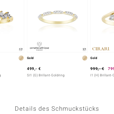
17
17
Gold
Gold
499,- €
999,- €
799
g
SI1 (G) Brillant-Goldring
I1 (H) Brillant-
Details des Schmuckstücks