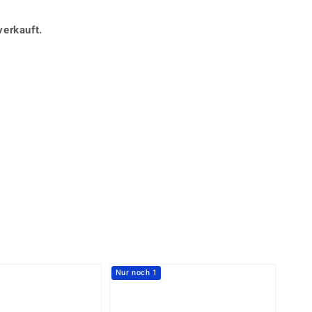
Perle
Ringgröße ermitteln
lith
Spinell
verkauft.
in
Zirkon
360° interaktiv
Gelb
stück mit der Maus in die gewünschte Position.
Nur noch 1
-37%