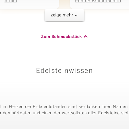
Afrika
Runder Brillantschliff
zeige mehr
Fünfter Edelste
Karatgewicht Summe
Edelsteinvarietät
Zum Schmuckstück
0,15 ct
SI1 (G) Diamant
Herkunft
Schliff
Afrika
Runder Brillantschliff
Edelsteinwissen
Karatgewicht Summe
0,048 ct
Herkunft
l im Herzen der Erde entstanden sind, verdanken ihren Namen 
Afrika
 den härtesten und einen der wertvollsten aller Edelsteine sic