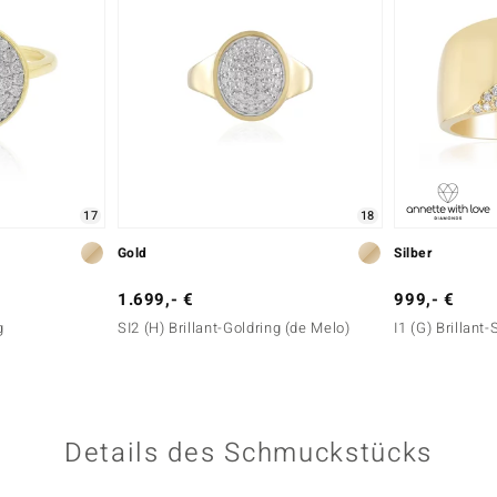
17
18
Gold
Silber
1.699,- €
999,- €
g
SI2 (H) Brillant-Goldring (de Melo)
I1 (G) Brillant-
Details des Schmuckstücks