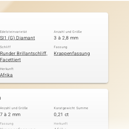
Edelsteinvarietät
Anzahl und Größe
SI1 (G) Diamant
3 à 2,8 mm
Schliff
Fassung
Runder Brillantschliff,
Krappenfassung
Facettiert
Herkunft
Afrika
n
Anzahl und Größe
Karatgewicht Summe
7 à 2 mm
0,21 ct
Fassung
Herkunft