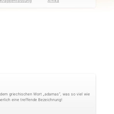
Krappenfassung
Afrika
in
Anzahl und Größe
Karatgewicht Summe
6 à 1,5 mm
0,084 ct
Fassung
Herkunft
Krappenfassung
Afrika
dem griechischen Wort „adamas“, was so viel wie
herlich eine treffende Bezeichnung!