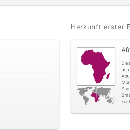
Herkunft erster 
Af
Die
an 
Aqu
Morg
Sap
Bras
kos