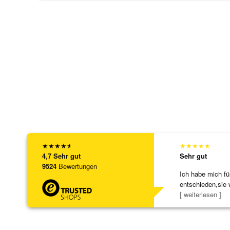
★
★
★
★
★
★
★
★
★
★
4,7
Sehr gut
Sehr gut
9524
Bewertungen
Ich habe mich fü
entschieden,sie 
[ weiterlesen ]