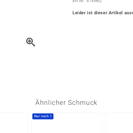
Onyx
Peridot
Art.Nr.: 6749BQ
ns
♦ Silberhalsketten
TPC
Rhodolith
Spektro
k
♦ Silberohrringe
Leider ist dieser Artikel aus
Trends & Classics
Türkis
Turmal
♦ Silberanhänger
Vitale Minerale
n
Platinschmuck
Blau
Grün
Bewegen Sie das Schmuck
Ähnlicher Schmuck
Nur noch 1