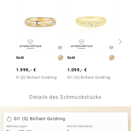
 JUWELO
remonti
uca
no Collection
17
17
ENTS BY DE MELO
Gold
Gold
Gold
va
1.999,- €
1.099,- €
999,-
IF (D) Brillant-Goldring
SI1 (G) Brillant-Goldring
I1 (I) 
otenier
 1894 Collection
Details des Schmuckstücks
ana
SI1 (G) Brillant-Goldring
Abmessungen
Anzahl Edelsteine