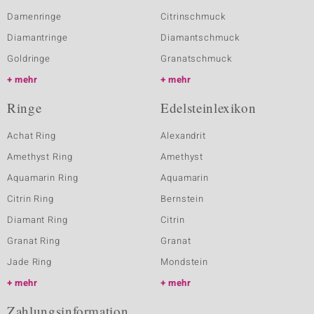
Damenringe
Citrinschmuck
Diamantringe
Diamantschmuck
Goldringe
Granatschmuck
mehr
mehr
Ringe
Edelsteinlexikon
Achat Ring
Alexandrit
Amethyst Ring
Amethyst
Aquamarin Ring
Aquamarin
Citrin Ring
Bernstein
Diamant Ring
Citrin
Granat Ring
Granat
Jade Ring
Mondstein
mehr
mehr
Zahlungsinformation