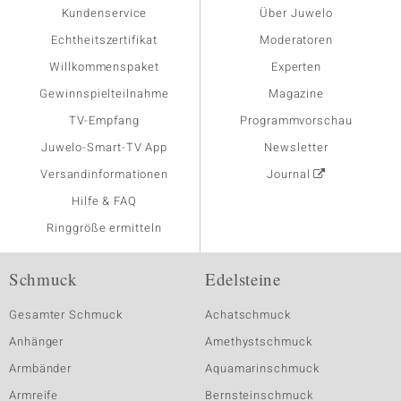
Kundenservice
Über Juwelo
Echtheitszertifikat
Moderatoren
Willkommenspaket
Experten
Gewinnspielteilnahme
Magazine
TV-Empfang
Programmvorschau
Juwelo-Smart-TV App
Newsletter
Versandinformationen
Journal
Hilfe & FAQ
Ringgröße ermitteln
Schmuck
Edelsteine
Gesamter Schmuck
Achatschmuck
Anhänger
Amethystschmuck
Armbänder
Aquamarinschmuck
Armreife
Bernsteinschmuck