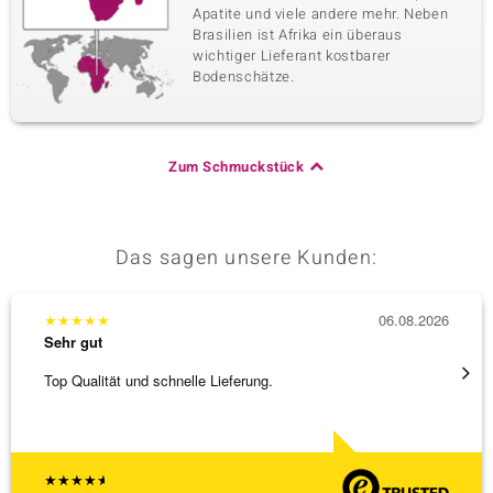
Apatite und viele andere mehr. Neben
Brasilien ist Afrika ein überaus
wichtiger Lieferant kostbarer
Bodenschätze.
Zum Schmuckstück
Das sagen unsere Kunden:
★
★
★
★
★
06.08.2026
★
★
★
Sehr gut
Sehr g
Top Qualität und schnelle Lieferung.
Bin ja
★
★
★
★
★