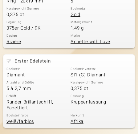
Ring - 20x19 mm
5
Karatgewicht Summe
Edelmetall
0,375 ct
Gold
& Classics
Legierung
Metallgewicht
375er Gold / 9K
1,49 g
Minerale
Design
Marke
Rivière
Annette with Love
Erster Edelstein
Edelstein
Edelsteinvarietät
Diamant
SI1 (G) Diamant
Anzahl und Größe
Karatgewicht Summe
5 à 2,7 mm
0,375 ct
Schliff
Fassung
Runder Brillantschliff,
Krappenfassung
Facettiert
Edelsteinfarbe
Herkunft
weiß/farblos
Afrika