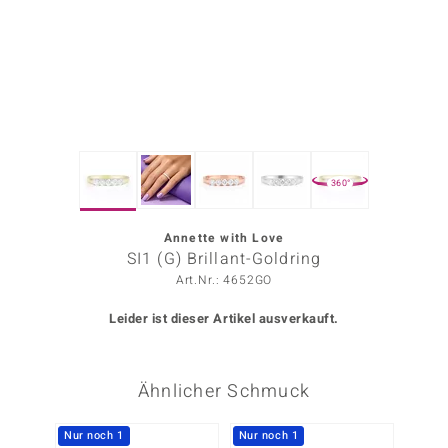
ors Edition
ana
Prince Designs
360°
o
Chic
Annette with Love
SI1 (G) Brillant-Goldring
insell
Art.Nr.: 4652GO
n Vogue
Leider ist dieser Artikel ausverkauft.
 Show
Ähnlicher Schmuck
o Paraíso
Classics
Nur noch 1
Nur noch 1
Nur n