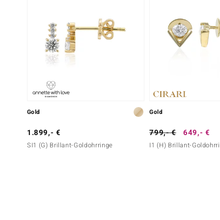
Gold
Gold
1.899,- €
799,- €
649,- €
SI1 (G) Brillant-Goldohrringe
I1 (H) Brillant-Goldohrr