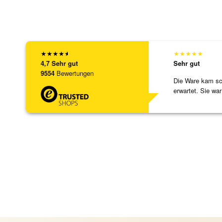
★
★
★
★
★
★
★
★
★
★
4,7
Sehr gut
Sehr gut
9554
Bewertungen
Die Ware kam sch
erwartet. Sie war
verpackt.