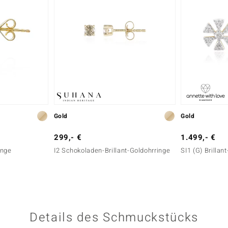
Gold
Gold
299,- €
1.499,- €
inge
I2 Schokoladen-Brillant-Goldohrringe
SI1 (G) Brillan
Details des Schmuckstücks