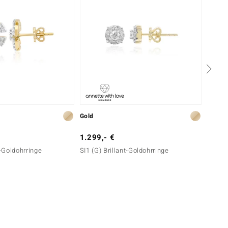
Gold
Silber
1.299,- €
39,- 
t-Goldohrringe
SI1 (G) Brillant-Goldohrringe
Zirkon