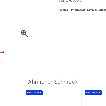
Onyx
Peridot
Art.Nr.: 9790DX
ns
♦ Silberhalsketten
TPC
Rhodolith
Spektro
k
♦ Silberohrringe
Leider ist dieser Artikel aus
Trends & Classics
Türkis
Turmal
♦ Silberanhänger
Vitale Minerale
n
Platinschmuck
Blau
Grün
Ähnlicher Schmuck
Nur noch 1
Nur noch 1