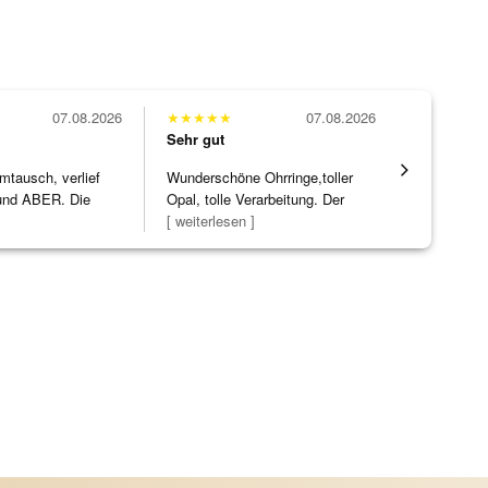
07.08.2026
★
★
★
★
★
07.08.2026
★
★
★
★
★
Sehr gut
Sehr gut
mtausch, verlief
Wunderschöne Ohrringe,toller
Alles supe
nd ABER. Die
Opal, tolle Verarbeitung. Der
ke h
]
Steg ist e
[ weiterlesen ]