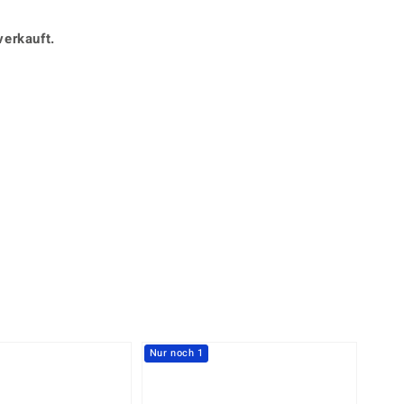
Perle
Ringgröße ermitteln
lith
Spinell
verkauft.
in
Zirkon
Gelb
Nur noch 1