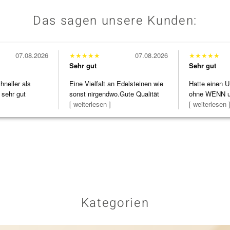
Das sagen unsere Kunden:
07.08.2026
★
★
★
★
★
07.08.2026
★
★
★
★
★
Sehr gut
Sehr gut
neller als
Eine Vielfalt an Edelsteinen wie
Hatte einen U
 sehr gut
sonst nirgendwo.Gute Qualität
ohne WENN u
zu noc
[ weiterlesen ]
Schmuckstüc
[ weiterlesen 
Kategorien