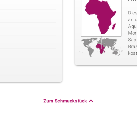
Die
an 
Aqu
Morg
Sap
Bras
kos
Zum Schmuckstück