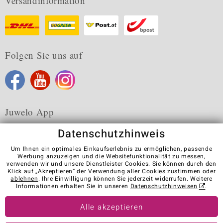
Versandinformation
Folgen Sie uns auf
Juwelo App
Datenschutzhinweis
Um Ihnen ein optimales Einkaufserlebnis zu ermöglichen, passende
Werbung anzuzeigen und die Websitefunktionalität zu messen,
verwenden wir und unsere Dienstleister Cookies. Sie können durch den
Karriere
AGB
Datenschutz
Cookies
Impressum
Klick auf „Akzeptieren“ der Verwendung aller Cookies zustimmen oder
Kontakt
Vertrag widerrufen
ablehnen
. Ihre Einwilligung können Sie jederzeit widerrufen. Weitere
Informationen erhalten Sie in unseren
Datenschutzhinweisen
.
Visit our stores in other countries:
Alle akzeptieren