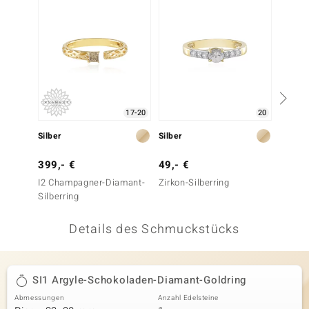
 JUWELO
remonti
uca
no Collection
17-20
20
ENTS BY DE MELO
Silber
Silber
Silber
va
399,- €
49,- €
99,- 
I2 Champagner-Diamant-
Zirkon-Silberring
I2 Scho
otenier
Silberring
Silberr
 1894 Collection
Details des Schmuckstücks
ana
SI1 Argyle-Schokoladen-Diamant-Goldring
Abmessungen
Anzahl Edelsteine