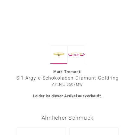
ors Edition
ana
Prince Designs
360°
o
Chic
Mark Tremonti
SI1 Argyle-Schokoladen-Diamant-Goldring
insell
Art.Nr.: 3507MW
n Vogue
Leider ist dieser Artikel ausverkauft.
 Show
Ähnlicher Schmuck
o Paraíso
Classics
Nur n