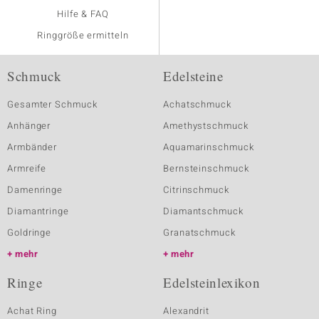
Hilfe & FAQ
Ringgröße ermitteln
Schmuck
Edelsteine
Gesamter Schmuck
Achatschmuck
Anhänger
Amethystschmuck
Armbänder
Aquamarinschmuck
Armreife
Bernsteinschmuck
Damenringe
Citrinschmuck
Diamantringe
Diamantschmuck
Goldringe
Granatschmuck
mehr
mehr
Ringe
Edelsteinlexikon
Achat Ring
Alexandrit