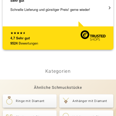
Sehr gut
Sehr g
Schnelle Lieferung und günstiger Preis! gerne wieder!
Tolles
★
★
★
★
★
4,7
Sehr gut
9524
Bewertungen
Kategorien
Ähnliche Schmuckstücke
Ringe mit Diamant
Anhänger mit Diamant