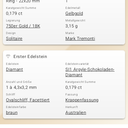
Ring - 22x20 mm
1
Karatgewicht Summe
Edelmetall
0,179 ct
Gelbgold
& Classics
Legierung
Metallgewicht
750er Gold / 18K
3,15 g
Minerale
Design
Marke
Solitaire
Mark Tremonti
Erster Edelstein
Edelstein
Edelsteinvarietät
Diamant
SI1 Argyle-Schokoladen-
Diamant
Anzahl und Größe
Karatgewicht Summe
1 à 4,3x3,2 mm
0,179 ct
Schliff
Fassung
Ovalschliff, Facettiert
Krappenfassung
Edelsteinfarbe
Herkunft
braun
Australien