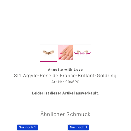
ors Edition
ana
Prince Designs
360°
o
Chic
Annette with Love
SI1 Argyle-Rose de France-Brillant-Goldring
insell
Art.Nr.: 9066PO
n Vogue
Leider ist dieser Artikel ausverkauft.
 Show
Ähnlicher Schmuck
o Paraíso
Classics
Nur noch 1
Nur noch 1