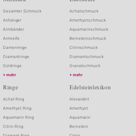
Gesamter Schmuck
Achatschmuck
Anhänger
Amethystschmuck
Armbänder
Aquamarinschmuck
Armreife
Bernsteinschmuck
Damenringe
Citrinschmuck
Diamantringe
Diamantschmuck
Goldringe
Granatschmuck
mehr
mehr
Ringe
Edelsteinlexikon
Achat Ring
Alexandrit
Amethyst Ring
Amethyst
Aquamarin Ring
Aquamarin
Citrin Ring
Bernstein
Diamant Ring
Citrin