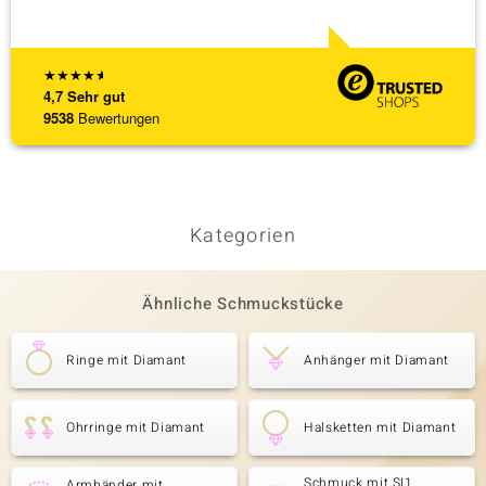
[ weite
★
★
★
★
★
4,7
Sehr gut
9538
Bewertungen
Kategorien
Ähnliche Schmuckstücke
Ringe mit Diamant
Anhänger mit Diamant
Ohrringe mit Diamant
Halsketten mit Diamant
Schmuck mit SI1
Armbänder mit