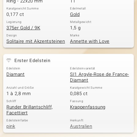
Ring - 22x20 mm
11
Karatgewicht Summe
Edelmetall
0,177 ct
Gold
& Classics
Legierung
Metallgewicht
375er Gold / 9K
1,5 g
Minerale
Design
Marke
Solitaire mit Akzentsteinen
Annette with Love
Erster Edelstein
Edelstein
Edelsteinvarietät
Diamant
SI1 Argyle-Rose de France-
Diamant
Anzahl und Größe
Karatgewicht Summe
1 à 2,8 mm
0,085 ct
Schliff
Fassung
Runder Brillantschliff,
Krappenfassung
Facettiert
Edelsteinfarbe
Herkunft
pink
Australien