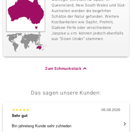
Queensland, New South Wales und Süd-
Australien werden die begehrten
Schätze der Natur gefunden. Weitere
Kostbarkeiten wie Saphir, Prehnit,
Südsee-Perle oder verschiedene
Jaspise u.v.m. können jedoch ebenfalls
aus "Down Under" stammen.
Zum Schmuckstück
Das sagen unsere Kunden:
★
★
★
★
★
06.08.2026
★
★
★
Sehr gut
Sehr g
Bin jahrelang Kunde sehr zufrieden
Besond
Bearbe