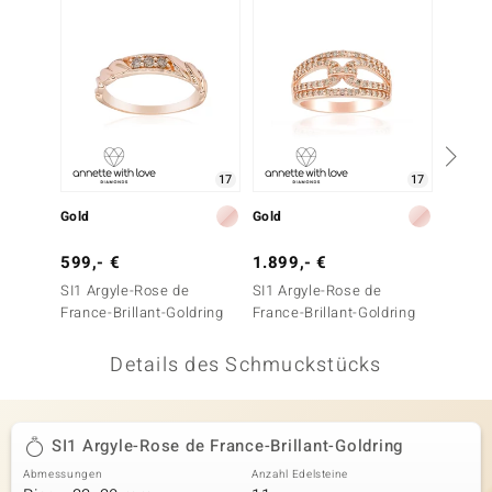
 JUWELO
remonti
uca
no Collection
17
17
ENTS BY DE MELO
Gold
Gold
Gold
va
599,- €
1.899,- €
899,-
SI1 Argyle-Rose de
SI1 Argyle-Rose de
SI Ros
otenier
France-Brillant-Goldring
France-Brillant-Goldring
Brillan
 1894 Collection
Details des Schmuckstücks
ana
SI1 Argyle-Rose de France-Brillant-Goldring
Abmessungen
Anzahl Edelsteine