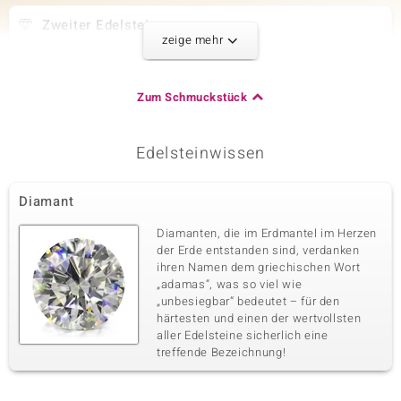
Zweiter Edelstein
zeige mehr
Edelsteinvarietät
Anzahl und Größe
SI1 Argyle-Rose de France-
6 à 1,3 mm
Diamant
Zum Schmuckstück
Karatgewicht Summe
Schliff
0,06 ct
Runder Brillantschliff
Fassung
Herkunft
Edelsteinwissen
Pavéfassung
Australien
Diamant
Dritter Edelstein
Diamanten, die im Erdmantel im Herzen
Edelsteinvarietät
Anzahl und Größe
der Erde entstanden sind, verdanken
SI1 Argyle-Rose de France-
4 à 1,2 mm
ihren Namen dem griechischen Wort
Diamant
„adamas“, was so viel wie
Karatgewicht Summe
Schliff
„unbesiegbar“ bedeutet – für den
0,032 ct
Runder Brillantschliff
härtesten und einen der wertvollsten
aller Edelsteine sicherlich eine
Fassung
Herkunft
Pavéfassung
treffende Bezeichnung!
Australien