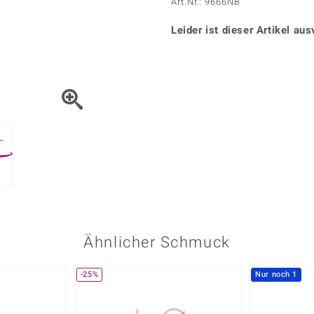
Onyx
Peridot
Art.Nr.: 9666NB
ns
♦ Silberhalsketten
TPC
Rhodolith
Spektro
k
♦ Silberohrringe
Leider ist dieser Artikel aus
Trends & Classics
Türkis
Turmal
♦ Silberanhänger
Vitale Minerale
n
Platinschmuck
Blau
Grün
Ähnlicher Schmuck
-25%
Nur noch 1