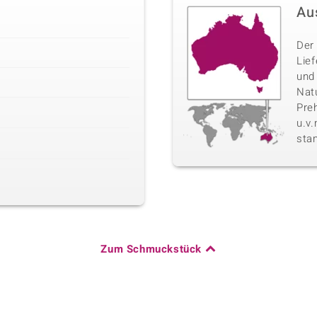
Au
Der 
Lie
und
Nat
Pre
u.v
sta
Zum Schmuckstück