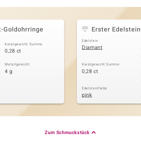
t-Goldohrringe
Erster Edelstein
Edelstein
Karatgewicht Summe
Diamant
0,28 ct
Metallgewicht
Karatgewicht Summe
4 g
0,28 ct
Edelsteinfarbe
pink
Zum Schmuckstück