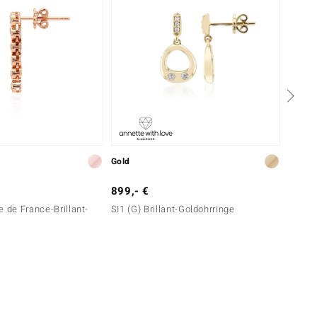
Gold
Silber
899,- €
99,- 
e de France-Brillant-
SI1 (G) Brillant-Goldohrringe
Welo-O