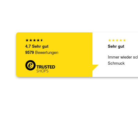
★
★
★
★
★
★
★
★
★
★
4,7
Sehr gut
Sehr gut
9579
Bewertungen
Immer wieder sc
Schmuck