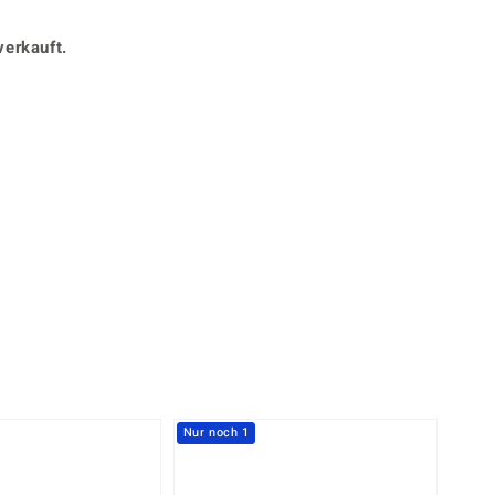
Perle
Ringgröße ermitteln
lith
Spinell
verkauft.
in
Zirkon
Gelb
Nur noch 1
-20%