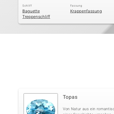
Schliff
Fassung
Baguette
Krappenfassung
Treppenschliff
Topas
Von Natur aus ein romantisc