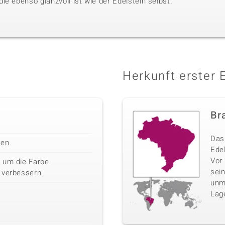
e ebenso glanzvoll ist wie der Edelstein selbst.
Herkunft erster 
Bra
Das 
len
Edel
Vor
 um die Farbe
sei
 verbessern.
unm
Lag