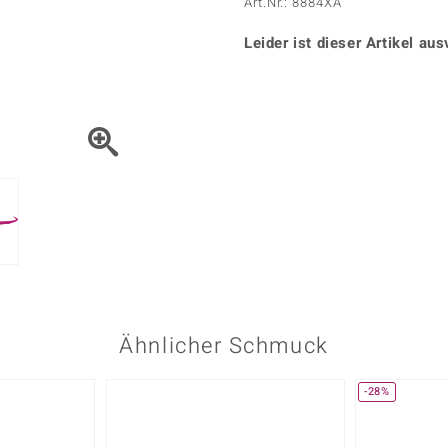
Onyx
Peridot
Art.Nr.: 8884XA
ns
♦ Silberhalsketten
TPC
Rhodolith
Spektro
k
♦ Silberohrringe
Leider ist dieser Artikel aus
Trends & Classics
Türkis
Turmal
♦ Silberanhänger
Vitale Minerale
n
Platinschmuck
Blau
Grün
Ähnlicher Schmuck
-28%