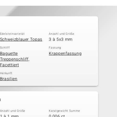
Edelsteinvarietät
Anzahl und Größe
Schweizblauer Topas
3 à 5x3 mm
Schliff
Fassung
Baguette
Krappenfassung
Treppenschliff,
Facettiert
Herkunft
Brasilien
n
Anzahl und Größe
Karatgewicht Summe
1 à 1 mm
0,006 ct