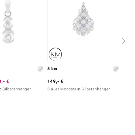
Silber
Silber
,- €
149,- €
199,-
z-Silberanhänger
Blauer Mondstein-Silberanhänger
Sleepi