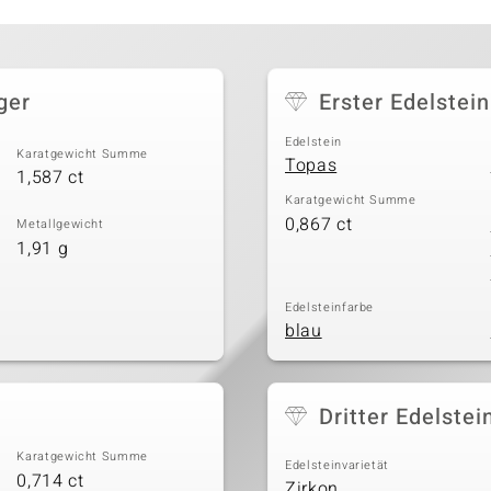
ger
Erster Edelstein
Edelstein
Karatgewicht Summe
Topas
1,587 ct
Karatgewicht Summe
0,867 ct
Metallgewicht
1,91 g
Edelsteinfarbe
blau
Dritter Edelstei
Karatgewicht Summe
Edelsteinvarietät
0,714 ct
Zirkon