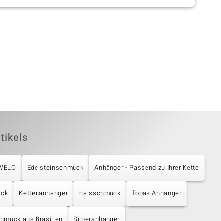
tikels
UWELO
Edelsteinschmuck
Anhänger - Passend zu Ihrer Kette
uck
Kettenanhänger
Halsschmuck
Topas Anhänger
hmuck aus Brasilien
Silberanhänger