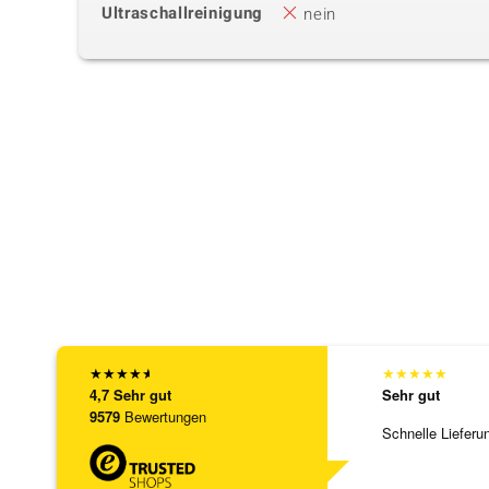
Ultraschallreinigung
nein
★
★
★
★
★
★
★
★
★
★
4,7
Sehr gut
Sehr gut
9579
Bewertungen
Schnelle Lieferu