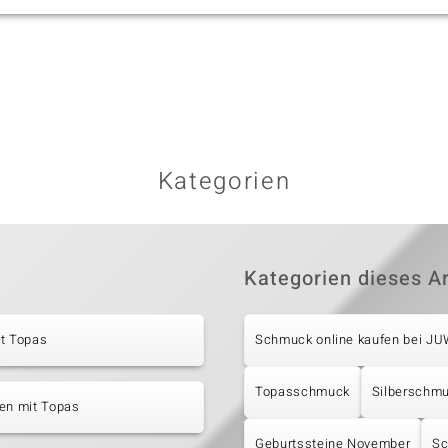
Kategorien
Kategorien dieses Ar
it Topas
Schmuck online kaufen bei J
Topasschmuck
Silberschm
en mit Topas
Geburtssteine November
Sc