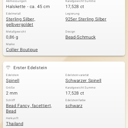
Abmessungen
Karatgewicht Summe
Halskette - ca. 45 cm
17,528 ct
Edelmetall
Legierung
Sterling Silber,
925er Sterling Silber
& Classics
gelbvergoldet
Minerale
Metallgewicht
Design
0,86 g
Bead-Schmuck
Marke
Collier Boutique
Erster Edelstein
Edelstein
Edelsteinvarietät
Spinell
Schwarzer Spinell
Größe
Karatgewicht Summe
2 mm
17,528 ct
Schliff
Edelsteinfarbe
Bead Fancy, facettiert,
schwarz
Bead
Herkunft
Thailand