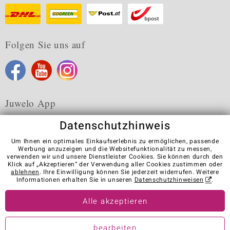
Folgen Sie uns auf
Juwelo App
Datenschutzhinweis
Um Ihnen ein optimales Einkaufserlebnis zu ermöglichen, passende
Werbung anzuzeigen und die Websitefunktionalität zu messen,
verwenden wir und unsere Dienstleister Cookies. Sie können durch den
Karriere
AGB
Datenschutz
Cookies
Impressum
Klick auf „Akzeptieren“ der Verwendung aller Cookies zustimmen oder
Kontakt
Vertrag widerrufen
ablehnen
. Ihre Einwilligung können Sie jederzeit widerrufen. Weitere
Informationen erhalten Sie in unseren
Datenschutzhinweisen
.
Visit our stores in other countries:
Alle akzeptieren
© Juwelo Deutschland GmbH (ein Tochterunternehmen der elumeo
bearbeiten