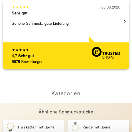
★
★
★
★
★
08.08.2026
★
★
★
Sehr gut
Sehr g
Schöne Schmuck, gute Lieferung
Immer 
★
★
★
★
★
4,7
Sehr gut
9579
Bewertungen
Kategorien
Ähnliche Schmuckstücke
Halsketten mit Spinell
Ringe mit Spinell