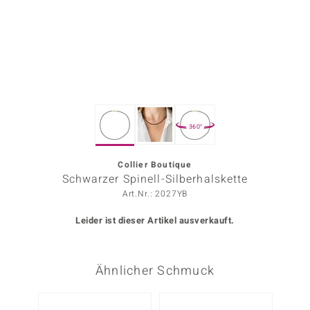
ors Edition
ana
Prince Designs
360°
o
Chic
Collier Boutique
Schwarzer Spinell-Silberhalskette
insell
Art.Nr.: 2027YB
n Vogue
Leider ist dieser Artikel ausverkauft.
 Show
Ähnlicher Schmuck
o Paraíso
Classics
NEU