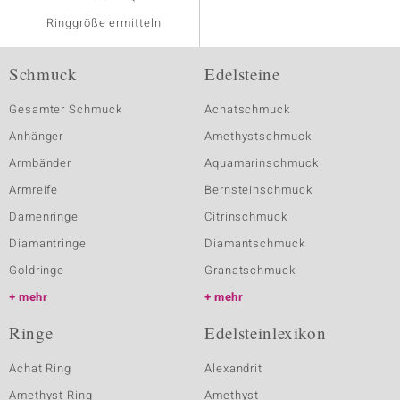
Ringgröße ermitteln
Schmuck
Edelsteine
Gesamter Schmuck
Achatschmuck
Anhänger
Amethystschmuck
Armbänder
Aquamarinschmuck
Armreife
Bernsteinschmuck
Damenringe
Citrinschmuck
Diamantringe
Diamantschmuck
Goldringe
Granatschmuck
mehr
mehr
Ringe
Edelsteinlexikon
Achat Ring
Alexandrit
Amethyst Ring
Amethyst