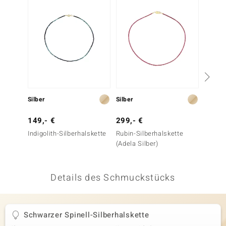
 JUWELO
remonti
uca
no Collection
ENTS BY DE MELO
Silber
Silber
Silber
va
149,- €
299,- €
49,- 
Indigolith-Silberhalskette
Rubin-Silberhalskette
Golden
otenier
(Adela Silber)
Silber
 1894 Collection
Details des Schmuckstücks
ana
Schwarzer Spinell-Silberhalskette