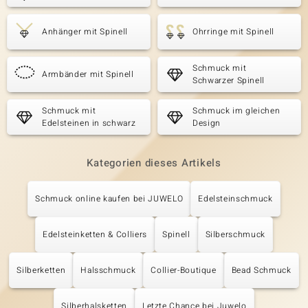
Anhänger mit Spinell
Ohrringe mit Spinell
Schmuck mit
Armbänder mit Spinell
Schwarzer Spinell
Schmuck mit
Schmuck im gleichen
Edelsteinen in schwarz
Design
Kategorien dieses Artikels
Schmuck online kaufen bei JUWELO
Edelsteinschmuck
Edelsteinketten & Colliers
Spinell
Silberschmuck
Silberketten
Halsschmuck
Collier-Boutique
Bead Schmuck
Silberhalsketten
Letzte Chance bei Juwelo