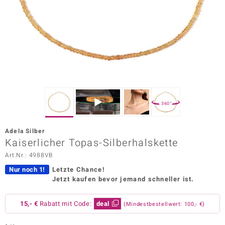
ors Edition
ana
Prince Designs
o
360°
Chic
Adela Silber
insell
Kaiserlicher Topas-Silberhalskette
Art.Nr.: 4988VB
n Vogue
Nur noch 1!
Letzte Chance!
 Show
Jetzt kaufen bevor jemand schneller ist.
o Paraíso
15,- €
Rabatt mit Code:
deal
(Mindestbestellwert: 100,- €)
Classics