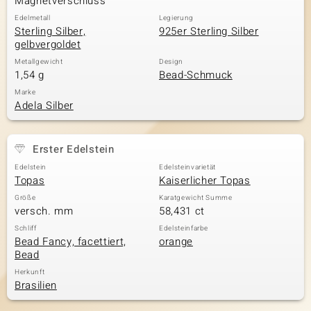
Magnetverschluss
Edelmetall
Legierung
Sterling Silber,
925er Sterling Silber
gelbvergoldet
Metallgewicht
Design
1,54 g
Bead-Schmuck
Marke
Adela Silber
Erster Edelstein
Edelstein
Edelsteinvarietät
Topas
Kaiserlicher Topas
Größe
Karatgewicht Summe
versch. mm
58,431 ct
Schliff
Edelsteinfarbe
Bead Fancy, facettiert,
orange
Bead
Herkunft
Brasilien