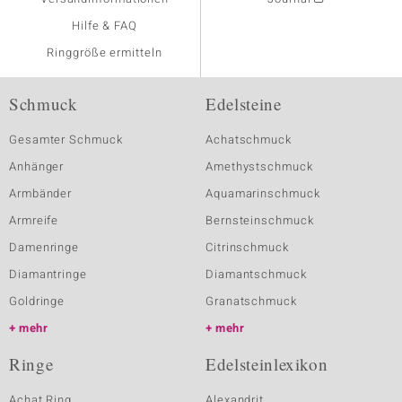
Hilfe & FAQ
Ringgröße ermitteln
Schmuck
Edelsteine
Gesamter Schmuck
Achatschmuck
Anhänger
Amethystschmuck
Armbänder
Aquamarinschmuck
Armreife
Bernsteinschmuck
Damenringe
Citrinschmuck
Diamantringe
Diamantschmuck
Goldringe
Granatschmuck
mehr
mehr
Ringe
Edelsteinlexikon
Achat Ring
Alexandrit