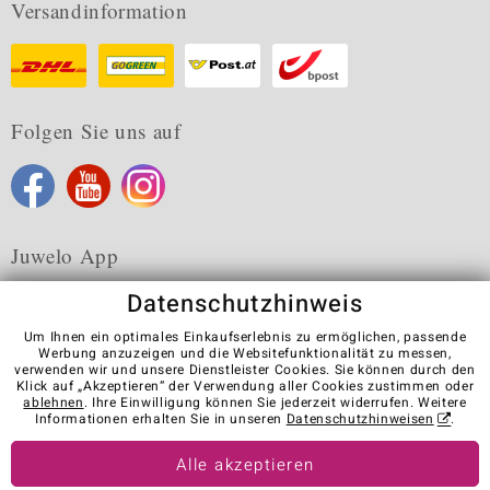
Versandinformation
Folgen Sie uns auf
Juwelo App
Datenschutzhinweis
Um Ihnen ein optimales Einkaufserlebnis zu ermöglichen, passende
Werbung anzuzeigen und die Websitefunktionalität zu messen,
verwenden wir und unsere Dienstleister Cookies. Sie können durch den
Karriere
AGB
Datenschutz
Cookies
Impressum
Klick auf „Akzeptieren“ der Verwendung aller Cookies zustimmen oder
Kontakt
Vertrag widerrufen
ablehnen
. Ihre Einwilligung können Sie jederzeit widerrufen. Weitere
Informationen erhalten Sie in unseren
Datenschutzhinweisen
.
Visit our stores in other countries:
Alle akzeptieren