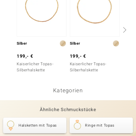
Silber
Silber
Silber
199,- €
199,- €
249,-
Kaiserlicher Topas-
Kaiserlicher Topas-
Heliod
Silberhalskette
Silberhalskette
Kategorien
Ähnliche Schmuckstücke
Halsketten mit Topas
Ringe mit Topas