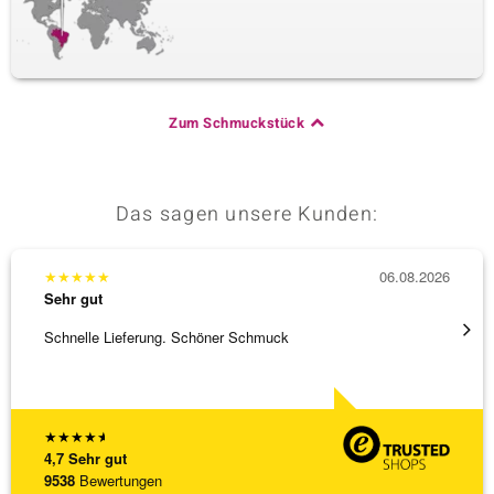
Zum Schmuckstück
Das sagen unsere Kunden:
★
★
★
★
★
06.08.2026
★
★
★
Sehr gut
Sehr g
Schnelle Lieferung. Schöner Schmuck
Top Qu
★
★
★
★
★
4,7
Sehr gut
9538
Bewertungen