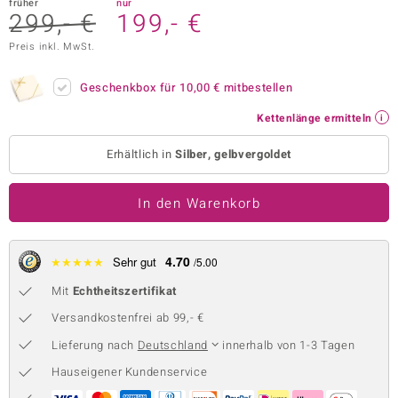
früher
nur
299,- €
199,- €
 JUWELO
Preis inkl. MwSt.
remonti
Geschenkbox für
10,00 €
mitbestellen
uca
Kettenlänge ermitteln
no Collection
Erhältlich in
Silber, gelbvergoldet
ENTS BY DE MELO
In den Warenkorb
va
otenier
4.70
★
★
★
★
★
Sehr gut
/5.00
 1894 Collection
Mit
Echtheitszertifikat
Versandkostenfrei ab 99,- €
Lieferung nach
Deutschland
innerhalb von 1-3 Tagen
ana
Hauseigener Kundenservice