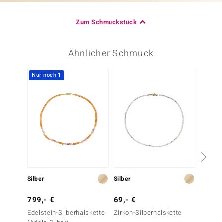
Zum Schmuckstück
Ähnlicher Schmuck
Nur noch 1
Silber
Silber
Silber
799,- €
69,- €
79,- 
Edelstein-Silberhalskette
Zirkon-Silberhalskette
Edelst