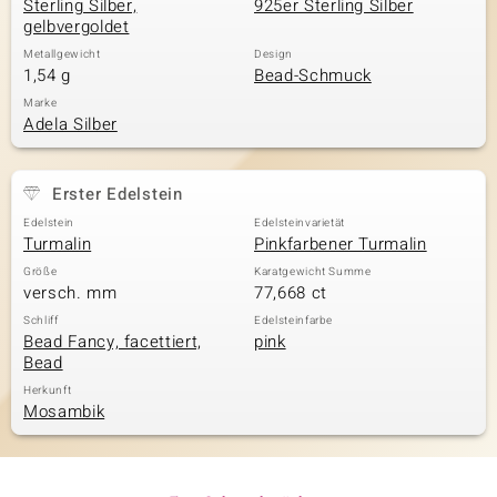
Sterling Silber,
925er Sterling Silber
gelbvergoldet
Metallgewicht
Design
1,54 g
Bead-Schmuck
Marke
Adela Silber
Erster Edelstein
Edelstein
Edelsteinvarietät
Turmalin
Pinkfarbener Turmalin
Größe
Karatgewicht Summe
versch. mm
77,668 ct
Schliff
Edelsteinfarbe
Bead Fancy, facettiert,
pink
Bead
Herkunft
Mosambik