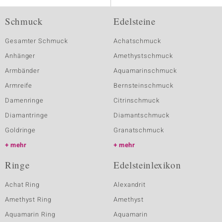
Schmuck
Edelsteine
Gesamter Schmuck
Achatschmuck
Anhänger
Amethystschmuck
Armbänder
Aquamarinschmuck
Armreife
Bernsteinschmuck
Damenringe
Citrinschmuck
Diamantringe
Diamantschmuck
Goldringe
Granatschmuck
mehr
mehr
Ringe
Edelsteinlexikon
Achat Ring
Alexandrit
Amethyst Ring
Amethyst
Aquamarin Ring
Aquamarin