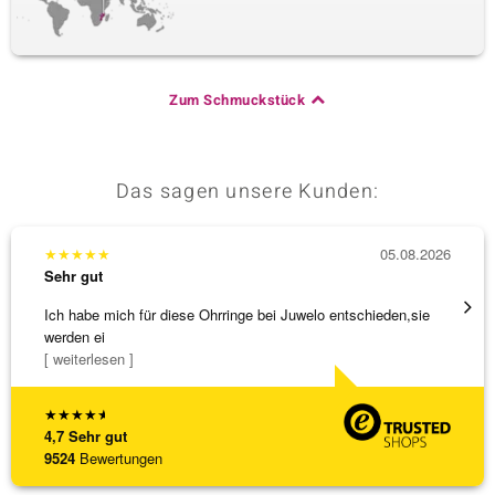
Zum Schmuckstück
Das sagen unsere Kunden:
★
★
★
★
★
05.08.2026
★
★
★
Sehr gut
Sehr g
Ich habe mich für diese Ohrringe bei Juwelo entschieden,sie
Schnel
werden ei
[ weiterlesen ]
★
★
★
★
★
4,7
Sehr gut
9524
Bewertungen