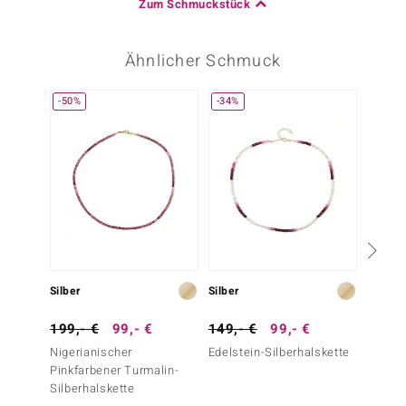
Zum Schmuckstück
Ähnlicher Schmuck
-50%
-34%
Silber
Silber
Silber
199,- €
99,- €
149,- €
99,- €
59,- 
Nigerianischer
Edelstein-Silberhalskette
Mookai
Pinkfarbener Turmalin-
Silberhalskette