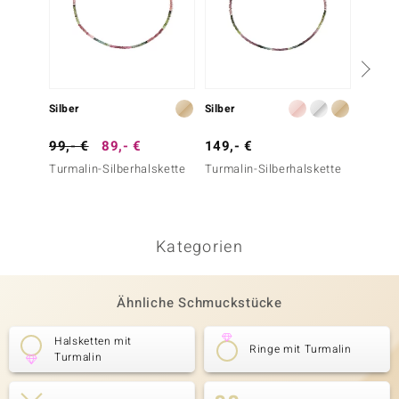
Silber
Silber
Silber
99,- €
89,- €
149,- €
129,-
Turmalin-Silberhalskette
Turmalin-Silberhalskette
Pinkfa
Silber
Kategorien
Ähnliche Schmuckstücke
Halsketten mit
Ringe mit Turmalin
Turmalin