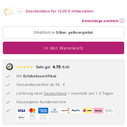
 JUWELO
Geschenkbox für
10,00 €
mitbestellen
remonti
Kettenlänge ermitteln
uca
Erhältlich in
Silber, gelbvergoldet
no Collection
In den Warenkorb
ENTS BY DE MELO
va
4.70
★
★
★
★
★
Sehr gut
/5.00
Mit
Echtheitszertifikat
otenier
Versandkostenfrei ab 99,- €
 1894 Collection
Lieferung nach
Deutschland
innerhalb von 1-3 Tagen
Hauseigener Kundenservice
ana