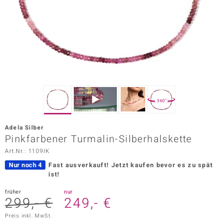
ors Edition
ana
Prince Designs
o
360°
Chic
Adela Silber
insell
Pinkfarbener Turmalin-Silberhalskette
Art.Nr.: 1109IK
n Vogue
Nur noch 4
Fast ausverkauft!
Jetzt kaufen bevor es zu spät
 Show
ist!
o Paraíso
früher
nur
299,- €
249,- €
Classics
Preis inkl. MwSt.