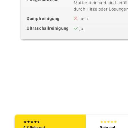
Mutterstein und sind anfäl
durch Hitze oder Lösungsm
Dampfreinigung
nein
Ultraschallreinigung
ja
★
★
★
★
★
★
★
★
★
★
4,7
Sehr gut
Sehr gut