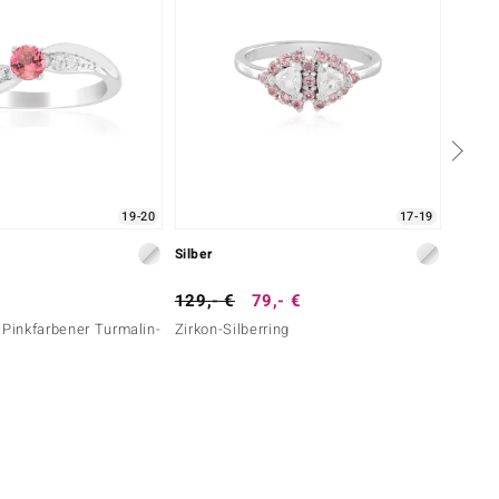
19-20
17-19
Silber
Silber
129,- €
79,- €
149,-
 Pinkfarbener Turmalin-
Zirkon-Silberring
Kunzit