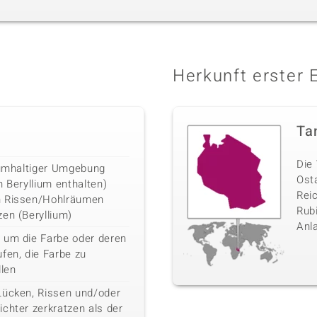
Herkunft erster 
Ta
Die 
liumhaltiger Umgebung
Ost
n Beryllium enthalten)
Rei
n Rissen/Hohlräumen
Rubi
en (Beryllium)
Anl
 um die Farbe oder deren
fen, die Farbe zu
llen
Lücken, Rissen und/oder
chter zerkratzen als der