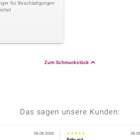
liger für Beschädigungen
ittel
Zum Schmuckstück
Das sagen unsere Kunden:
08.08.2026
★
★
★
★
★
08.0
Sehr gut