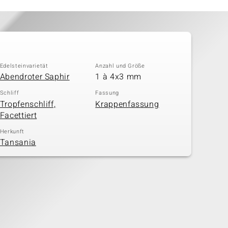
Edelsteinvarietät
Anzahl und Größe
Abendroter Saphir
1 à 4x3 mm
Schliff
Fassung
Tropfenschliff,
Krappenfassung
Facettiert
Herkunft
Tansania