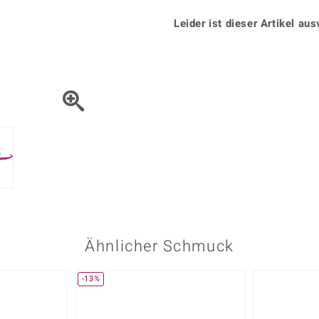
Onyx
Peridot
ns
♦ Silberhalsketten
TPC
Rhodolith
Spektro
Leider ist dieser Artikel aus
k
♦ Silberohrringe
Trends & Classics
Türkis
Turmal
♦ Silberanhänger
Vitale Minerale
n
Platinschmuck
Blau
Grün
Ähnlicher Schmuck
-13%