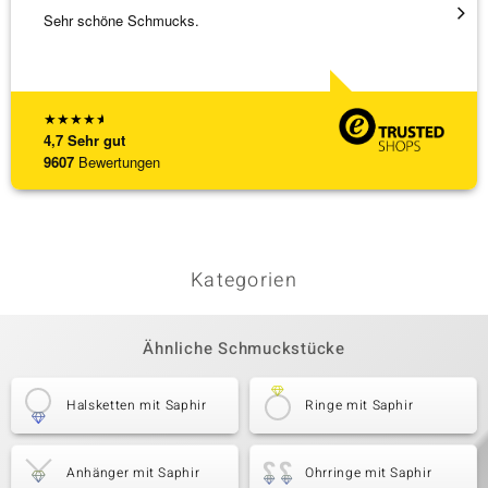
Sehr schöne Schmucks.
3 x Wa
falsch
[ weite
★
★
★
★
★
4,7
Sehr gut
9607
Bewertungen
Kategorien
Ähnliche Schmuckstücke
Halsketten mit Saphir
Ringe mit Saphir
Anhänger mit Saphir
Ohrringe mit Saphir