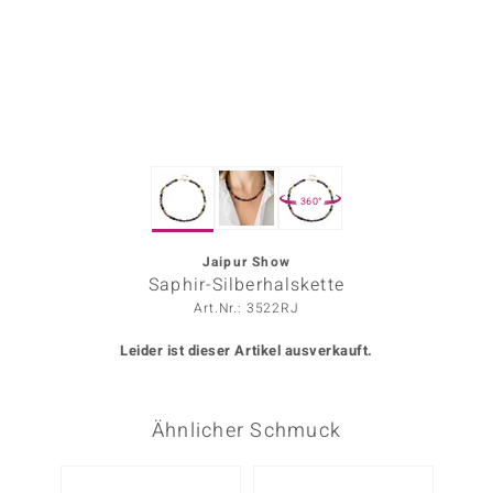
ors Edition
ana
Prince Designs
360°
o
Chic
Jaipur Show
Saphir-Silberhalskette
insell
Art.Nr.: 3522RJ
n Vogue
Leider ist dieser Artikel ausverkauft.
 Show
Ähnlicher Schmuck
o Paraíso
Classics