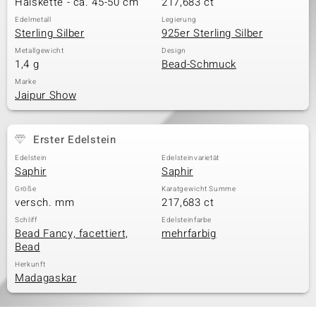
Halskette - ca. 45-50 cm
217,683 ct
Edelmetall
Legierung
Sterling Silber
925er Sterling Silber
& Classics
Metallgewicht
Design
1,4 g
Bead-Schmuck
Minerale
Marke
Jaipur Show
Erster Edelstein
Edelstein
Edelsteinvarietät
Saphir
Saphir
Größe
Karatgewicht Summe
versch. mm
217,683 ct
Schliff
Edelsteinfarbe
Bead Fancy, facettiert,
mehrfarbig
Bead
Herkunft
Madagaskar