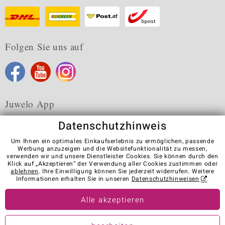
Folgen Sie uns auf
Juwelo App
Datenschutzhinweis
Um Ihnen ein optimales Einkaufserlebnis zu ermöglichen, passende
Werbung anzuzeigen und die Websitefunktionalität zu messen,
verwenden wir und unsere Dienstleister Cookies. Sie können durch den
Karriere
AGB
Datenschutz
Cookies
Impressum
Klick auf „Akzeptieren“ der Verwendung aller Cookies zustimmen oder
Kontakt
Vertrag widerrufen
ablehnen
. Ihre Einwilligung können Sie jederzeit widerrufen. Weitere
Informationen erhalten Sie in unseren
Datenschutzhinweisen
.
Visit our stores in other countries:
Alle akzeptieren
© Juwelo Deutschland GmbH (ein Tochterunternehmen der elumeo