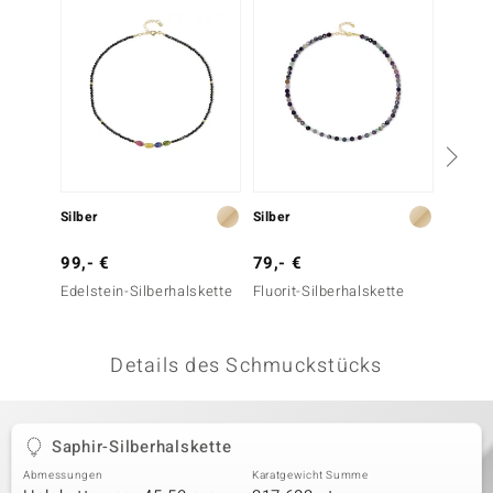
 JUWELO
remonti
uca
no Collection
ENTS BY DE MELO
Silber
Silber
Silber
va
99,- €
79,- €
99,- 
Edelstein-Silberhalskette
Fluorit-Silberhalskette
Fluorit
otenier
 1894 Collection
Details des Schmuckstücks
ana
Saphir-Silberhalskette
Abmessungen
Karatgewicht Summe