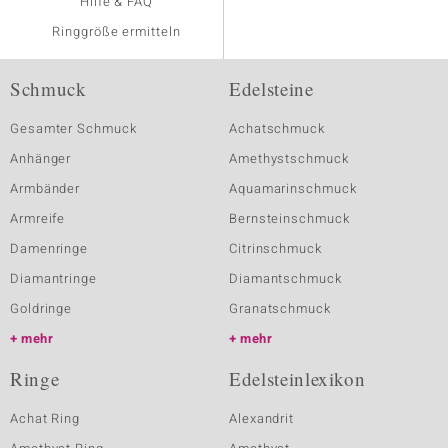
Hilfe & FAQ
Ringgröße ermitteln
Schmuck
Edelsteine
Gesamter Schmuck
Achatschmuck
Anhänger
Amethystschmuck
Armbänder
Aquamarinschmuck
Armreife
Bernsteinschmuck
Damenringe
Citrinschmuck
Diamantringe
Diamantschmuck
Goldringe
Granatschmuck
mehr
mehr
Ringe
Edelsteinlexikon
Achat Ring
Alexandrit