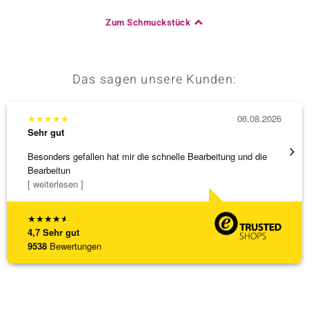
Zum Schmuckstück
Das sagen unsere Kunden:
★
★
★
★
★
06.08.2026
★
★
★
Sehr gut
Sehr g
Besonders gefallen hat mir die schnelle Bearbeitung und die
Top Qu
Bearbeitun
[ weiterlesen ]
★
★
★
★
★
4,7
Sehr gut
9538
Bewertungen