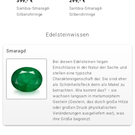
399,- €
299,- €
349,-
Karatgewicht Summe
Schliff
0,389 ct
Rundschliff
Sambia-Smaragd-
Sambia-Smaragd-
Sambi
Silberohrringe
Silberohrringe
Silbero
Fassung
Herkunft
Krappenfassung
Sambia
Edelsteinwissen
Smaragd
Bei diesen Edelsteinen liegen
Einschlüsse in der Natur der Sache und
stellen eine typische
Charaktereigenschaft dar. Sie sind eher
als Schönheitsfleck denn als Makel zu
betrachten. Wie kommt das? – sie
wachsen langsam in metamorphem
Gestein (Gestein, das durch große Hitze
oder großen Druck physikalischen
Veränderungen ausgeliefert war), was
ihre Größe begrenzt.