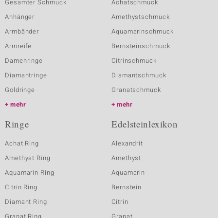
Gesamter Schmuck
Achatschmuck
Anhänger
Amethystschmuck
Armbänder
Aquamarinschmuck
Armreife
Bernsteinschmuck
Damenringe
Citrinschmuck
Diamantringe
Diamantschmuck
Goldringe
Granatschmuck
mehr
mehr
Ringe
Edelsteinlexikon
Achat Ring
Alexandrit
Amethyst Ring
Amethyst
Aquamarin Ring
Aquamarin
Citrin Ring
Bernstein
Diamant Ring
Citrin
Granat Ring
Granat