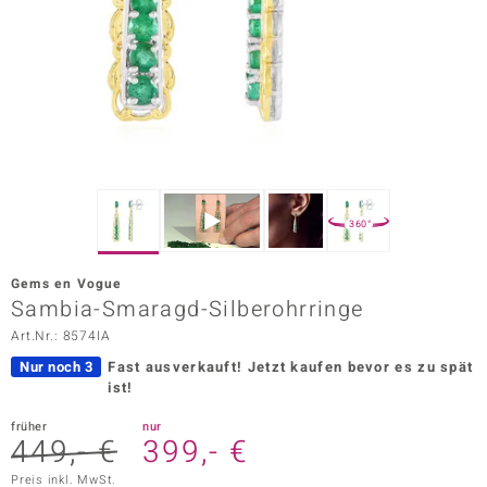
ors Edition
ana
Prince Designs
o
360°
Chic
Gems en Vogue
insell
Sambia-Smaragd-Silberohrringe
Art.Nr.: 8574IA
n Vogue
Nur noch 3
Fast ausverkauft!
Jetzt kaufen bevor es zu spät
 Show
ist!
o Paraíso
früher
nur
449,- €
399,- €
Classics
Preis inkl. MwSt.