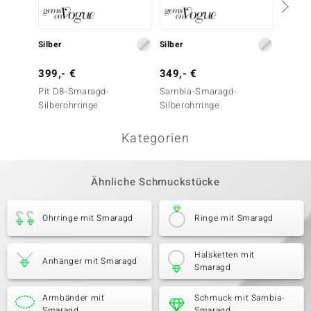
Silber
Silber
Silber
399,- €
349,- €
399,-
Pit D8-Smaragd-
Sambia-Smaragd-
Sambi
Silberohrringe
Silberohrringe
Silbero
Kategorien
Ähnliche Schmuckstücke
Ohrringe mit Smaragd
Ringe mit Smaragd
Halsketten mit
Anhänger mit Smaragd
Smaragd
Armbänder mit
Schmuck mit Sambia-
Smaragd
Smaragd