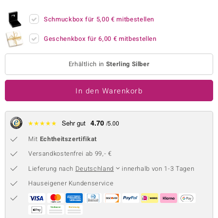
 JUWELO
Schmuckbox für
5,00 €
mitbestellen
remonti
Geschenkbox für
6,00 €
mitbestellen
uca
Erhältlich in
Sterling Silber
no Collection
In den Warenkorb
ENTS BY DE MELO
va
4.70
★
★
★
★
★
Sehr gut
/5.00
otenier
Mit
Echtheitszertifikat
 1894 Collection
Versandkostenfrei ab 99,- €
Lieferung nach
Deutschland
innerhalb von 1-3 Tagen
Hauseigener Kundenservice
ana