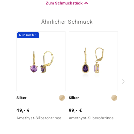
Zum Schmuckstück
Ähnlicher Schmuck
Nur noch 1
Silber
Silber
Silber
49,- €
99,- €
69,- 
Amethyst-Silberohrringe
Amethyst-Silberohrringe
Lavend
Silbero