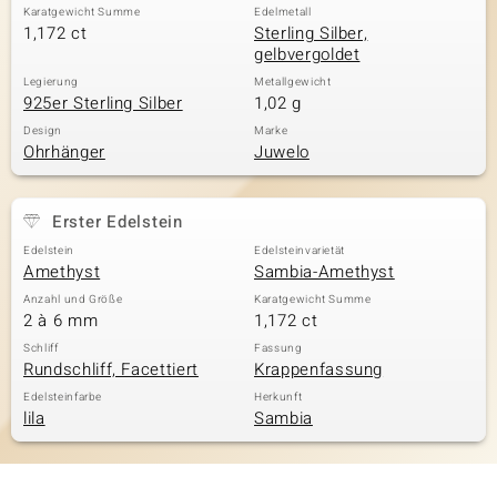
Karatgewicht Summe
Edelmetall
1,172 ct
Sterling Silber,
gelbvergoldet
Legierung
Metallgewicht
925er Sterling Silber
1,02 g
Design
Marke
Ohrhänger
Juwelo
Erster Edelstein
Edelstein
Edelsteinvarietät
Amethyst
Sambia-Amethyst
Anzahl und Größe
Karatgewicht Summe
2 à 6 mm
1,172 ct
Schliff
Fassung
Rundschliff, Facettiert
Krappenfassung
Edelsteinfarbe
Herkunft
lila
Sambia