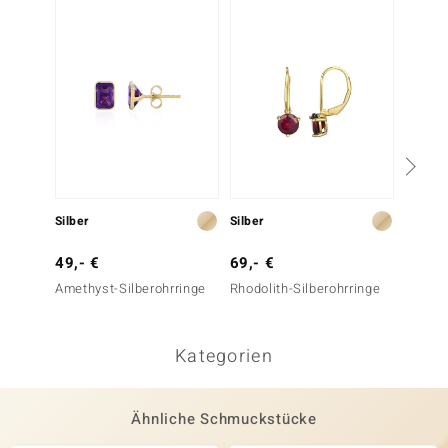
Silber
Silber
Silber
49,- €
69,- €
99,- 
Amethyst-Silberohrringe
Rhodolith-Silberohrringe
Amethy
Kategorien
Ähnliche Schmuckstücke