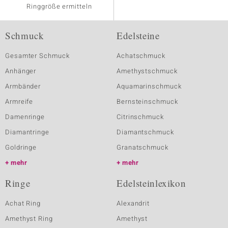
Ringgröße ermitteln
Schmuck
Edelsteine
Gesamter Schmuck
Achatschmuck
Anhänger
Amethystschmuck
Armbänder
Aquamarinschmuck
Armreife
Bernsteinschmuck
Damenringe
Citrinschmuck
Diamantringe
Diamantschmuck
Goldringe
Granatschmuck
mehr
mehr
Ringe
Edelsteinlexikon
Achat Ring
Alexandrit
Amethyst Ring
Amethyst