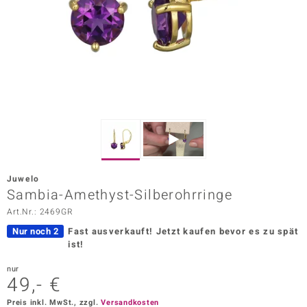
ors Edition
ana
Prince Designs
o
Chic
Juwelo
insell
Sambia-Amethyst-Silberohrringe
Art.Nr.: 2469GR
n Vogue
Nur noch 2
Fast ausverkauft!
Jetzt kaufen bevor es zu spät
 Show
ist!
o Paraíso
nur
49,- €
Classics
Preis inkl. MwSt., zzgl.
Versandkosten