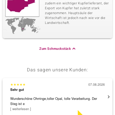
zudem ein wichtiger Kupferlieferant, der
Export von Kupfer hat zuletzt stark
zugenommen. Hauptsäule der
Wirtschaft ist jedoch nach wie vor die
Landwirtschaft.
Zum Schmuckstück
Das sagen unsere Kunden:
★
★
★
★
★
07.08.2026
★
★
★
Sehr gut
Sehr g
Wunderschöne Ohrringe,toller Opal, tolle Verarbeitung. Der
Alles 
Steg ist e
[ weiterlesen ]