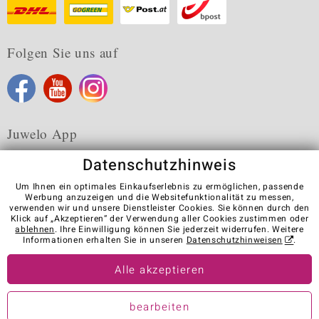
Folgen Sie uns auf
Juwelo App
Datenschutzhinweis
Um Ihnen ein optimales Einkaufserlebnis zu ermöglichen, passende
Werbung anzuzeigen und die Websitefunktionalität zu messen,
verwenden wir und unsere Dienstleister Cookies. Sie können durch den
Karriere
AGB
Datenschutz
Cookies
Impressum
Klick auf „Akzeptieren“ der Verwendung aller Cookies zustimmen oder
Kontakt
Vertrag widerrufen
ablehnen
. Ihre Einwilligung können Sie jederzeit widerrufen. Weitere
Informationen erhalten Sie in unseren
Datenschutzhinweisen
.
Visit our stores in other countries:
Alle akzeptieren
© Juwelo Deutschland GmbH (ein Tochterunternehmen der elumeo
bearbeiten
SE)