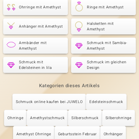
Ohrringe mit Amethyst
Ringe mit Amethyst
Halsketten mit
Anhänger mit Amethyst
Amethyst
Armbänder mit
Schmuck mit Sambia-
Amethyst
Amethyst
Schmuck mit
Schmuck im gleichen
Edelsteinen in lila
Design
Kategorien dieses Artikels
Schmuck online kaufen bei JUWELO
Edelsteinschmuck
Ohrringe
Amethystschmuck
Silberschmuck
Silberohrringe
Amethyst Ohrringe
Geburtsstein Februar
Ohrhänger