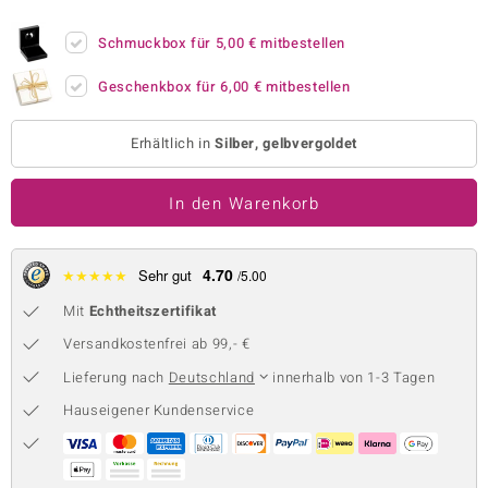
 JUWELO
Schmuckbox für
5,00 €
mitbestellen
remonti
Geschenkbox für
6,00 €
mitbestellen
uca
Erhältlich in
Silber, gelbvergoldet
no Collection
In den Warenkorb
ENTS BY DE MELO
va
4.70
★
★
★
★
★
Sehr gut
/5.00
otenier
Mit
Echtheitszertifikat
 1894 Collection
Versandkostenfrei ab 99,- €
Lieferung nach
Deutschland
innerhalb von 1-3 Tagen
Hauseigener Kundenservice
ana