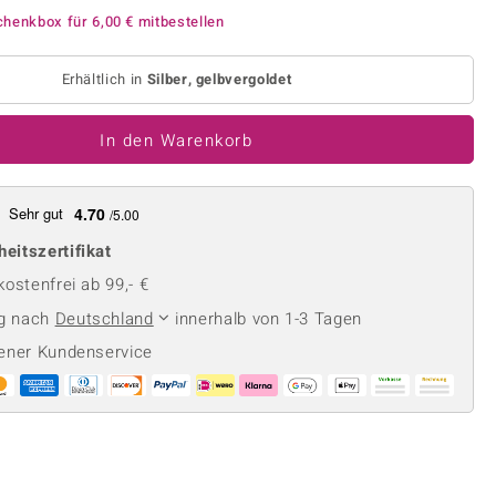
Perle
Ringgröße ermitteln
chenkbox für
6,00 €
mitbestellen
lith
Spinell
in
Zirkon
Erhältlich in
Silber, gelbvergoldet
In den Warenkorb
Gelb
Sehr gut
4.70
/5.00
heitszertifikat
ostenfrei ab 99,- €
ng nach
Deutschland
innerhalb von 1-3 Tagen
ener Kundenservice