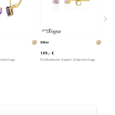
Silber
Silber
149,- €
599,-
rohrringe
Pinkfarbener Saphir-Silberohrringe
Kunzit