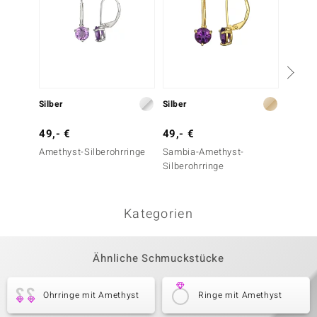
7,- €
Silber
Silber
Schmu
49,- €
49,- €
Armba
Amethyst-Silberohrringe
Sambia-Amethyst-
Silberohrringe
Kategorien
Ähnliche Schmuckstücke
Ohrringe mit Amethyst
Ringe mit Amethyst