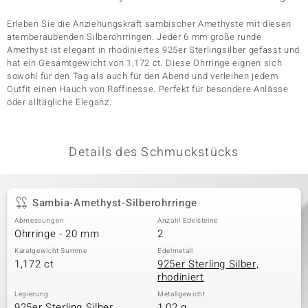
Erleben Sie die Anziehungskraft sambischer Amethyste mit diesen
atemberaubenden Silberohrringen. Jeder 6 mm große runde
& Classics
Amethyst ist elegant in rhodiniertes 925er Sterlingsilber gefasst und
hat ein Gesamtgewicht von 1,172 ct. Diese Ohrringe eignen sich
sowohl für den Tag als auch für den Abend und verleihen jedem
Minerale
Outfit einen Hauch von Raffinesse. Perfekt für besondere Anlässe
oder alltägliche Eleganz.
Details des Schmuckstücks
Sambia-Amethyst-Silberohrringe
Abmessungen
Anzahl Edelsteine
Ohrringe - 20 mm
2
Karatgewicht Summe
Edelmetall
1,172 ct
925er Sterling Silber,
rhodiniert
Legierung
Metallgewicht
925er Sterling Silber
1,02 g