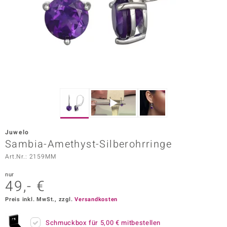
ors Edition
ana
Prince Designs
o
Chic
Juwelo
insell
Sambia-Amethyst-Silberohrringe
Art.Nr.: 2159MM
n Vogue
nur
 Show
49,- €
o Paraíso
Preis inkl. MwSt., zzgl.
Versandkosten
Classics
Schmuckbox für
5,00 €
mitbestellen