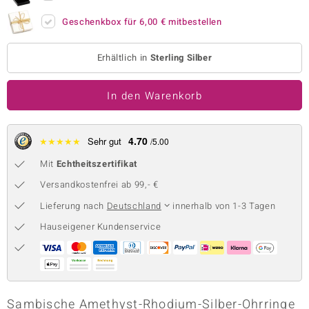
 JUWELO
Geschenkbox für
6,00 €
mitbestellen
remonti
Erhältlich in
Sterling Silber
uca
In den Warenkorb
no Collection
ENTS BY DE MELO
4.70
★
★
★
★
★
Sehr gut
/5.00
va
Mit
Echtheitszertifikat
Versandkostenfrei ab 99,- €
otenier
Lieferung nach
Deutschland
innerhalb von 1-3 Tagen
 1894 Collection
Hauseigener Kundenservice
ana
Sambische Amethyst-Rhodium-Silber-Ohrringe