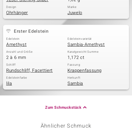
Design
Marke
Ohrhänger
Juwelo
Erster Edelstein
Edelstein
Edelsteinvarietät
Amethyst
Sambia-Amethyst
Anzahl und Größe
Karatgewicht Summe
2 à 6 mm
1,172 ct
Schliff
Fassung
Rundschliff, Facettiert
Krappenfassung
Edelsteinfarbe
Herkunft
lila
Sambia
Zum Schmuckstück
Ähnlicher Schmuck