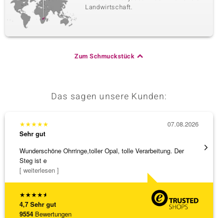
Landwirtschaft.
Zum Schmuckstück
Das sagen unsere Kunden:
★
★
★
★
★
07.08.2026
★
★
★
Sehr gut
Sehr g
Wunderschöne Ohrringe,toller Opal, tolle Verarbeitung. Der
Eine V
Steg ist e
zu noc
[ weiterlesen ]
[ weite
★
★
★
★
★
4,7
Sehr gut
9554
Bewertungen