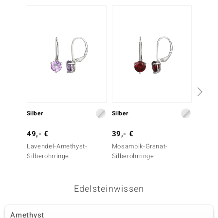
Silber
Silber
Silber
49,- €
39,- €
79,- 
Lavendel-Amethyst-
Mosambik-Granat-
Sambia
Silberohrringe
Silberohrringe
Silbero
Edelsteinwissen
Amethyst