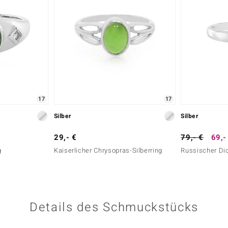
17
17
Silber
Silber
29,- €
79,- €
69,-
g
Kaiserlicher Chrysopras-Silberring
Russischer Dio
Details des Schmuckstücks