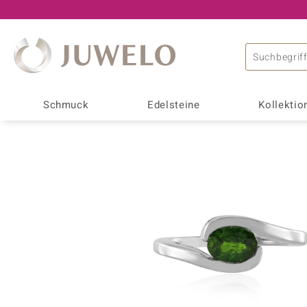
Schmuck
Edelsteine
Kollektio
Schmuckart
Top Edelsteine
Edelsteine A - Z
Allgemeines
Design
Alle Kollektionen
Gesamtes Sortiment
Achat
Diamant
Grundlagen
Smaragd
Tiermotive
Adela Gold
Dallas Prince Design
Ohrringe
Alexandrit
Edelsteinfarben
Schmuck ohne
Adela Silber
de Melo
Beliebte Edelsteine
Armschmuck
Amethyst
Edelsteineffekte
Emaillierter
Amayani
Desert Chic
Ungefasste Edelsteine
Katzenauge
Ketten
Ametrin
Edelsteinschliffe
Kreuzanhänge
Annette Classic
Gavin Linsell
Achat
Alexandrit
Kettenanhänger
Andalusit
Edelsteinfamilien
Verlobungsri
Annette with Love
Gems en Vogue
Aquamarin
Bernstein
Edelsteinketten & Colliers
Apatit
Edelsteine in AAA-Quali
Eternityringe
Bali Barong
Jaipur Show
Diopsid
Feueropal
Ringe
Aquamarin
Schmuckmetalle
Motivschmuc
Chefsache
Joias do Paraíso
Jade
Kunzit
mehr
Damenringe
Schmuckfassungen
Charms
CIRARI
Juwelo Classics