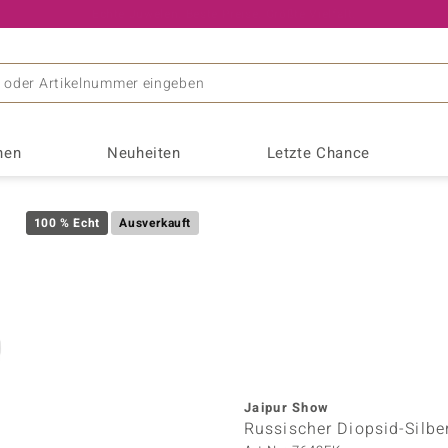
Ihr Experte für zertifizierten Edelsteinschmuck
nen
Neuheiten
Letzte Chance
Interessantes
Edelmetal
TV-Angeb
Opal
Entstehung & Vorkommen
Goldschmuck
Live-Ang
Saphir
s
Monosono Collection
100 % Echt
Ausverkauft
 Edelsteine
Geburtssteine
♦ Goldringe
Letzte Li
ORNAMENTS BY DE MELO
 Schmuck
Jubiläumsedelsteine
♦ Goldhalsketten
Program
Pallanova
Sterneffekt
r
Astrologie
♦ Goldohrringe
Silbersc
Remy Rotenier
Amethyst
Andalus
nge
Chinesische Astrologie
♦ Goldanhänger
Goldschm
Rifkind 1894 Collection
Beryll
Chalze
tät
Schnäppc
Riya
Fluorit
Granat
k
Silberschmuck
Saelocana
Jaipur Show
Kyanit
Lapisla
Russischer Diopsid-Silbe
♦ Silberringe
Suhana