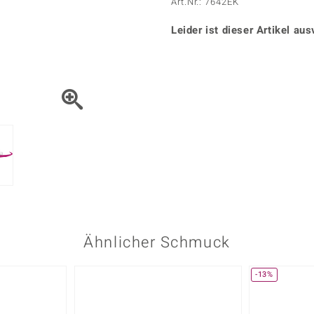
Onyx
Peridot
Art.Nr.: 7642EK
ns
♦ Silberhalsketten
TPC
Rhodolith
Spektro
k
♦ Silberohrringe
Leider ist dieser Artikel aus
Trends & Classics
Türkis
Turmal
♦ Silberanhänger
Vitale Minerale
n
Platinschmuck
Blau
Grün
Ähnlicher Schmuck
-13%