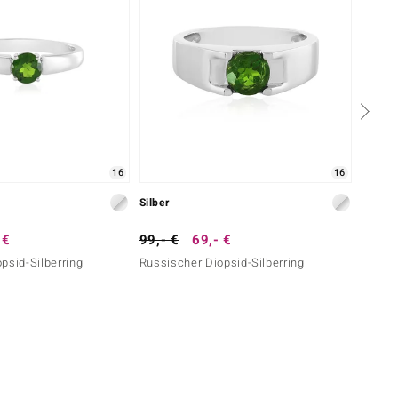
16
16
Silber
Silber
 €
99,- €
69,- €
79,- 
psid-Silberring
Russischer Diopsid-Silberring
Chrom-