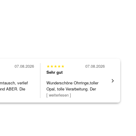
07.08.2026
★
★
★
★
★
07.08.2026
★
★
★
★
★
Sehr gut
Sehr gut
mtausch, verlief
Wunderschöne Ohrringe,toller
Alles supe
nd ABER. Die
Opal, tolle Verarbeitung. Der
ke h
]
Steg ist e
[ weiterlesen ]