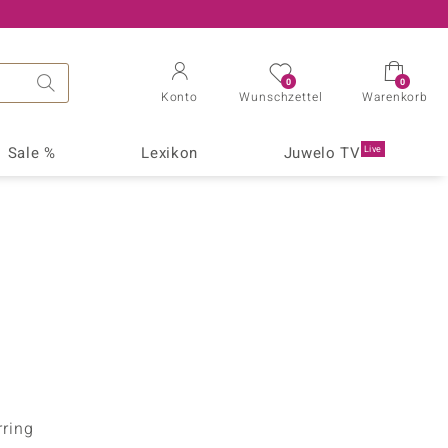
0
0
Konto
Wunschzettel
Warenkorb
Sale %
Lexikon
Juwelo TV
Live
ote
Ratgeber
Ringgröße
Juwelo
ebote
Tragen von Schmuck
Ringgröße 16
Moderatoren
Rubin
ve-Angebote
Ringgröße ermitteln
Ringgröße 17
Experten
mvorschau
Behandlung und Pflege
Ringgröße 18
Mitbieten - So funktioniert's
hmuck-Angebote
Schmuckschätzung
Ringgröße 19
Magazine
it
Apatit
uck-Angebote
Zahlen & Fakten
Ringgröße 20
Creation
don
Citrin
hen-Angebote
Ausgewählte Literatur
Ringgröße 21
TV-Empfang
Iolith
Ringgröße 22
zuli
Larimar
rring
Creation
Neu