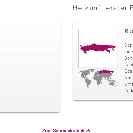
Herkunft erster 
Ru
Der
eine
Sphe
Lap
Ede
Anf
Sma
Föd
Zum Schmuckstück