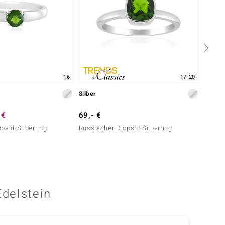
16
17-20
Silber
Silber
 €
69,- €
199,-
psid-Silberring
Russischer Diopsid-Silberring
Grüner
Edelstein