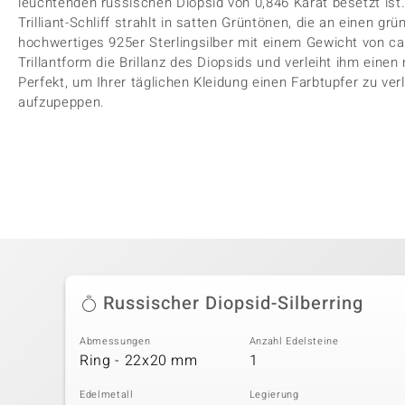
leuchtenden russischen Diopsid von 0,846 Karat besetzt is
Trilliant-Schliff strahlt in satten Grüntönen, die an einen gr
hochwertiges 925er Sterlingsilber mit einem Gewicht von ca
Trillantform die Brillanz des Diopsids und verleiht ihm ein
Perfekt, um Ihrer täglichen Kleidung einen Farbtupfer zu ve
aufzupeppen.
Russischer Diopsid-Silberring
Abmessungen
Anzahl Edelsteine
Ring - 22x20 mm
1
Edelmetall
Legierung