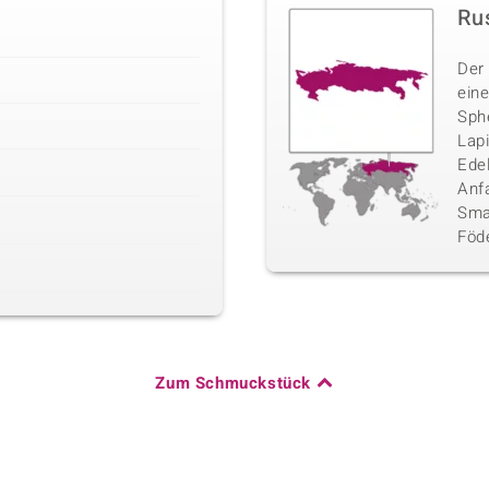
Ru
Der
eine
Sphe
Lap
Ede
Anf
Sma
Föd
Zum Schmuckstück