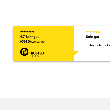
★
★
★
★
★
★
★
★
★
★
4,7
Sehr gut
Sehr gut
9524
Bewertungen
Tolles Schmuck