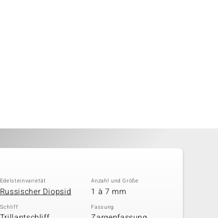
Edelsteinvarietät
Anzahl und Größe
Russischer Diopsid
1 à 7 mm
Schliff
Fassung
Trillantschliff,
Zargenfassung