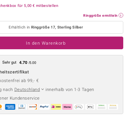
Perle
Ringgröße ermitteln
chenkbox für
5,00 €
mitbestellen
lith
Spinell
Ringgröße ermitteln
in
Zirkon
Erhältlich in
Ringgröße 17, Sterling Silber
Gelb
In den Warenkorb
Sehr gut
4.70
/5.00
heitszertifikat
ostenfrei ab 99,- €
ng nach
Deutschland
innerhalb von 1-3 Tagen
ener Kundenservice