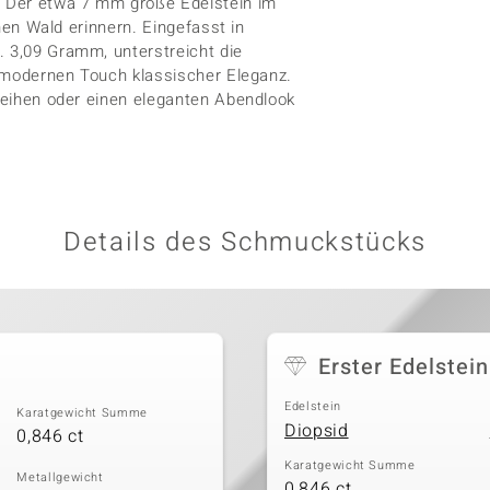
t. Der etwa 7 mm große Edelstein im
ünen Wald erinnern. Eingefasst in
. 3,09 Gramm, unterstreicht die
en modernen Touch klassischer Eleganz.
rleihen oder einen eleganten Abendlook
Details des Schmuckstücks
Erster Edelstein
Edelstein
Karatgewicht Summe
Diopsid
0,846 ct
Karatgewicht Summe
Metallgewicht
0,846 ct