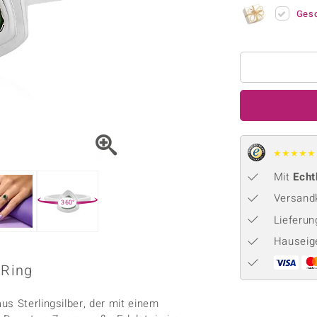
Onyx
Peridot
ns
♦ Silberhalsketten
TPC
Ges
Rhodolith
Spektro
k
♦ Silberohrringe
Trends & Classics
Türkis
Turmal
♦ Silberanhänger
Vitale Minerale
n
Platinschmuck
Blau
Grün
★
★
★
★
★
Mit
Echt
Versandk
360°
Lieferu
Hauseig
 Ring
s Sterlingsilber, der mit einem