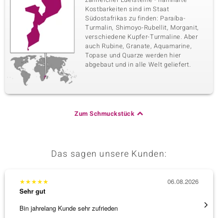
Kostbarkeiten sind im Staat
Südostafrikas zu finden: Paraíba-
Turmalin, Shimoyo-Rubellit, Morganit,
verschiedene Kupfer-Turmaline. Aber
auch Rubine, Granate, Aquamarine,
Topase und Quarze werden hier
abgebaut und in alle Welt geliefert.
Zum Schmuckstück
Das sagen unsere Kunden:
★
★
★
★
★
06.08.2026
★
★
★
Sehr gut
Sehr g
Bin jahrelang Kunde sehr zufrieden
Besond
Bearbe