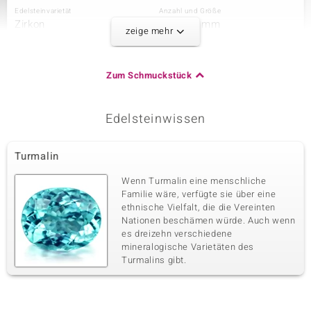
Edelsteinvarietät
Anzahl und Größe
Zirkon
12 à 1,2 mm
zeige mehr
Karatgewicht Summe
Schliff
0,154 ct
Runder Brillantschliff
Fassung
Herkunft
Zum Schmuckstück
Pavéfassung
Kambodscha
Edelsteinwissen
Dritter Edelstein
Edelsteinvarietät
Anzahl und Größe
Turmalin
Zirkon
8 à 1 mm
Karatgewicht Summe
Schliff
Wenn Turmalin eine menschliche
0,055 ct
Runder Brillantschliff
Familie wäre, verfügte sie über eine
ethnische Vielfalt, die die Vereinten
Fassung
Herkunft
Pavéfassung
Nationen beschämen würde. Auch wenn
Kambodscha
es dreizehn verschiedene
mineralogische Varietäten des
Turmalins gibt.