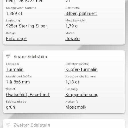
Ring - 26.5x22 mm
21
Karatgewicht Summe
Edelmetall
1,389 ct
Silber, platiniert
& Classics
Legierung
Metallgewicht
925er Sterling Silber
1,79 g
Minerale
Design
Marke
Entourage
Juwelo
Erster Edelstein
Edelstein
Edelsteinvarietät
Turmalin
Kupfer-Turmalin
Anzahl und Größe
Karatgewicht Summe
1 à 8x6 mm
1,18 ct
Schliff
Fassung
Ovalschliff, Facettiert
Krappenfassung
Edelsteinfarbe
Herkunft
grün
Mosambik
Zweiter Edelstein