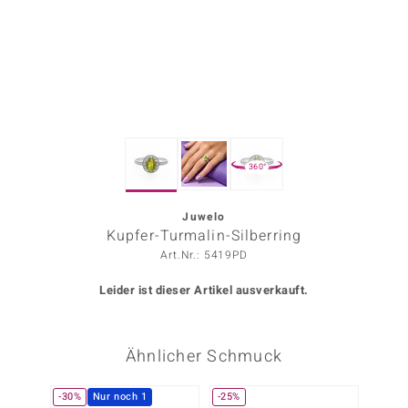
ors Edition
ana
Prince Designs
360°
o
Chic
Juwelo
Kupfer-Turmalin-Silberring
insell
Art.Nr.: 5419PD
n Vogue
Leider ist dieser Artikel ausverkauft.
 Show
Ähnlicher Schmuck
o Paraíso
Classics
-30%
Nur noch 1
-25%
-50%