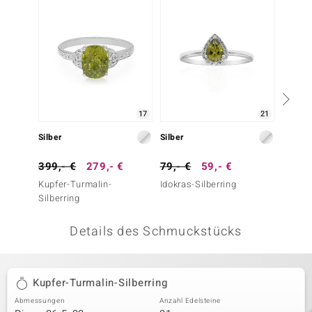
 JUWELO
remonti
uca
no Collection
17
21
ENTS BY DE MELO
Silber
Silber
Silber
va
399,- €
279,- €
79,- €
59,- €
399,-
Kupfer-Turmalin-
Idokras-Silberring
Kupfer
otenier
Silberring
Silberr
 1894 Collection
Details des Schmuckstücks
ana
Kupfer-Turmalin-Silberring
Abmessungen
Anzahl Edelsteine