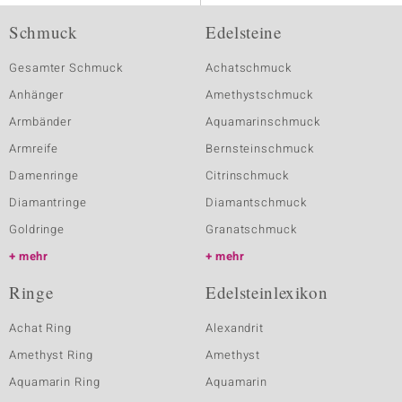
Schmuck
Edelsteine
Gesamter Schmuck
Achatschmuck
Anhänger
Amethystschmuck
Armbänder
Aquamarinschmuck
Armreife
Bernsteinschmuck
Damenringe
Citrinschmuck
Diamantringe
Diamantschmuck
Goldringe
Granatschmuck
mehr
mehr
Ringe
Edelsteinlexikon
Achat Ring
Alexandrit
Amethyst Ring
Amethyst
Aquamarin Ring
Aquamarin