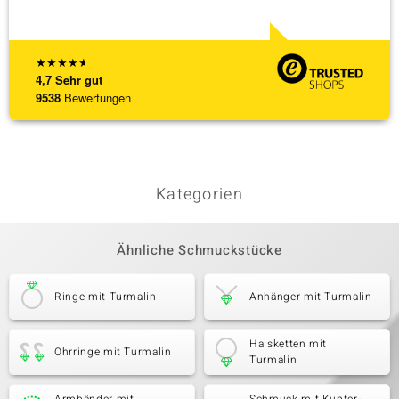
[ weite
★
★
★
★
★
4,7
Sehr gut
9538
Bewertungen
Kategorien
Ähnliche Schmuckstücke
Ringe mit Turmalin
Anhänger mit Turmalin
Halsketten mit
Ohrringe mit Turmalin
Turmalin