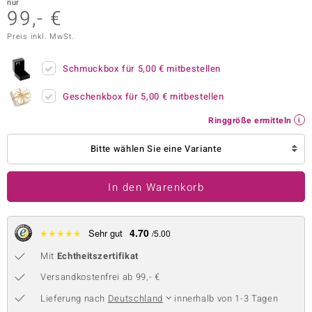
nur
99,- €
 JUWELO
Preis inkl. MwSt.
remonti
Schmuckbox für
5,00 €
mitbestellen
uca
Geschenkbox für
5,00 €
mitbestellen
no Collection
Ringgröße ermitteln
ENTS BY DE MELO
Bitte wählen Sie eine Variante
va
In den Warenkorb
otenier
 1894 Collection
4.70
★
★
★
★
★
Sehr gut
/5.00
Mit
Echtheitszertifikat
ana
Versandkostenfrei ab 99,- €
Lieferung nach
Deutschland
innerhalb von 1-3 Tagen