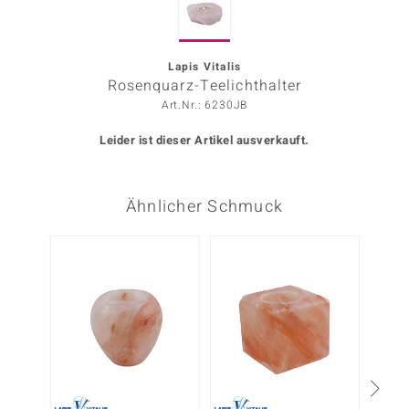
ors Edition
ana
Lapis Vitalis
Rosenquarz-Teelichthalter
Art.Nr.: 6230JB
Prince Designs
Leider ist dieser Artikel ausverkauft.
o
Ähnlicher Schmuck
Chic
insell
-38%
n Vogue
 Show
o Paraíso
Classics