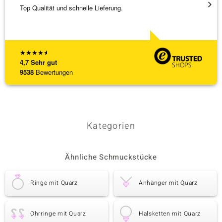
Top Qualität und schnelle Lieferung.
Besond
Bearbe
[ weite
★
★
★
★
★
4,7
Sehr gut
9538
Bewertungen
Kategorien
Ähnliche Schmuckstücke
Ringe mit Quarz
Anhänger mit Quarz
Ohrringe mit Quarz
Halsketten mit Quarz