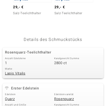
 JUWELO
29,- €
29,- €
79,- 
Salz-Teelichthalter
Salz-Teelichthalter
Yin Ya
remonti
uca
no Collection
Details des Schmuckstücks
ENTS BY DE MELO
Rosenquarz-Teelichthalter
va
Anzahl Edelsteine
Karatgewicht Summe
1
2800 ct
otenier
Marke
Lapis Vitalis
 1894 Collection
Erster Edelstein
ana
Edelstein
Edelsteinvarietät
Quarz
Rosenquarz
Anzahl und Größe
Karatgewicht Summe