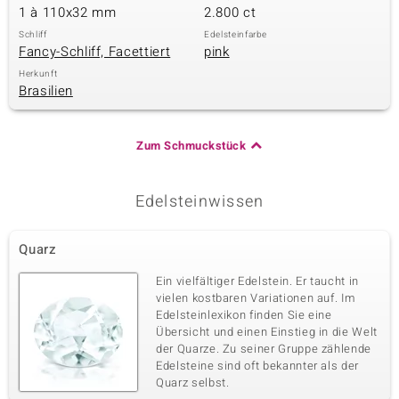
1 à 110x32 mm
2.800 ct
Schliff
Edelsteinfarbe
Fancy-Schliff, Facettiert
pink
& Classics
Herkunft
Brasilien
Minerale
Zum Schmuckstück
Edelsteinwissen
Quarz
Ein vielfältiger Edelstein. Er taucht in
vielen kostbaren Variationen auf. Im
Edelsteinlexikon finden Sie eine
Übersicht und einen Einstieg in die Welt
der Quarze. Zu seiner Gruppe zählende
Edelsteine sind oft bekannter als der
Quarz selbst.