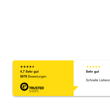
★
★
★
★
★
★
★
★
★
★
4,7
Sehr gut
Sehr gut
9579
Bewertungen
Schnelle Lieferu