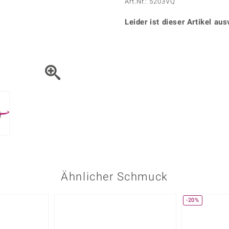
Onyx
Peridot
Art.Nr.: 5203VQ
ns
♦ Silberhalsketten
TPC
Rhodolith
Spektro
k
♦ Silberohrringe
Leider ist dieser Artikel aus
Trends & Classics
Türkis
Turmal
♦ Silberanhänger
Vitale Minerale
n
Platinschmuck
Blau
Grün
Ähnlicher Schmuck
-20%