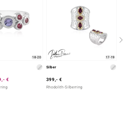
18-20
17-19
Silber
Silber
,- €
399,- €
349,-
rring
Rhodolith-Silberring
Tansan