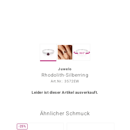
ors Edition
ana
Prince Designs
360°
o
Chic
Juwelo
Rhodolith-Silberring
insell
Art.Nr.: 3572EW
n Vogue
Leider ist dieser Artikel ausverkauft.
 Show
Ähnlicher Schmuck
o Paraíso
Classics
-25%