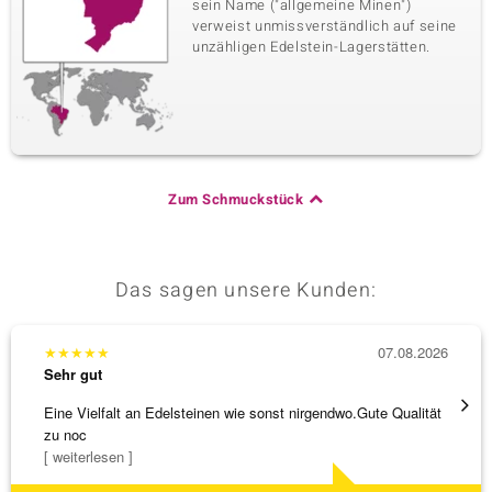
sein Name ("allgemeine Minen")
verweist unmissverständlich auf seine
unzähligen Edelstein-Lagerstätten.
Zum Schmuckstück
Das sagen unsere Kunden:
★
★
★
★
★
07.08.2026
★
★
★
Sehr gut
Sehr g
Eine Vielfalt an Edelsteinen wie sonst nirgendwo.Gute Qualität
Die Wa
zu noc
[ weiterlesen ]