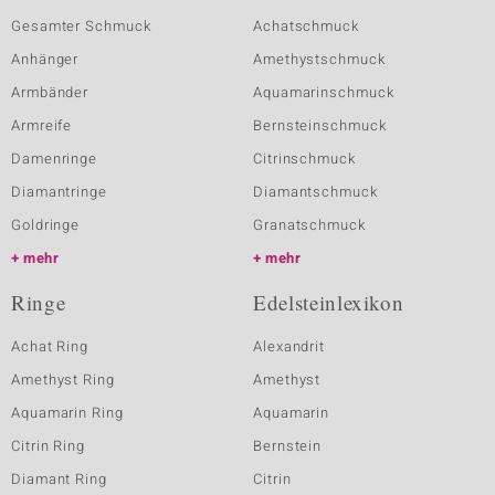
Gesamter Schmuck
Achatschmuck
Anhänger
Amethystschmuck
Armbänder
Aquamarinschmuck
Armreife
Bernsteinschmuck
Damenringe
Citrinschmuck
Diamantringe
Diamantschmuck
Goldringe
Granatschmuck
mehr
mehr
Ringe
Edelsteinlexikon
Achat Ring
Alexandrit
Amethyst Ring
Amethyst
Aquamarin Ring
Aquamarin
Citrin Ring
Bernstein
Diamant Ring
Citrin