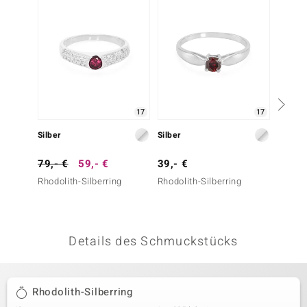
 JUWELO
remonti
uca
no Collection
17
17
ENTS BY DE MELO
Silber
Silber
Silber
va
79,- €
59,- €
39,- €
39,- 
Rhodolith-Silberring
Rhodolith-Silberring
Mosamb
otenier
Silberr
 1894 Collection
Details des Schmuckstücks
ana
Rhodolith-Silberring