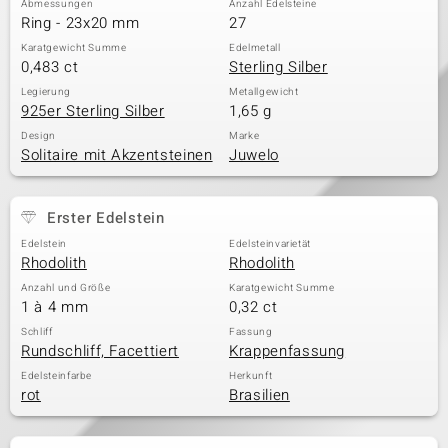
Abmessungen
Anzahl Edelsteine
Ring - 23x20 mm
27
Karatgewicht Summe
Edelmetall
0,483 ct
Sterling Silber
& Classics
Legierung
Metallgewicht
925er Sterling Silber
1,65 g
Minerale
Design
Marke
Solitaire mit Akzentsteinen
Juwelo
Erster Edelstein
Edelstein
Edelsteinvarietät
Rhodolith
Rhodolith
Anzahl und Größe
Karatgewicht Summe
1 à 4 mm
0,32 ct
Schliff
Fassung
Rundschliff, Facettiert
Krappenfassung
Edelsteinfarbe
Herkunft
rot
Brasilien