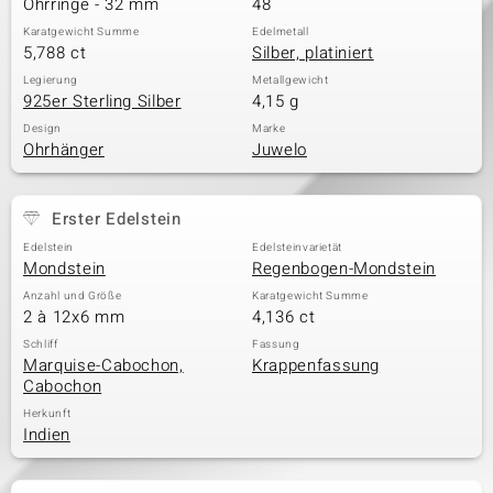
Ohrringe - 32 mm
48
Karatgewicht Summe
Edelmetall
5,788 ct
Silber, platiniert
& Classics
Legierung
Metallgewicht
925er Sterling Silber
4,15 g
Minerale
Design
Marke
Ohrhänger
Juwelo
Erster Edelstein
Edelstein
Edelsteinvarietät
Mondstein
Regenbogen-Mondstein
Anzahl und Größe
Karatgewicht Summe
2 à 12x6 mm
4,136 ct
Schliff
Fassung
Marquise-Cabochon,
Krappenfassung
Cabochon
Herkunft
Indien