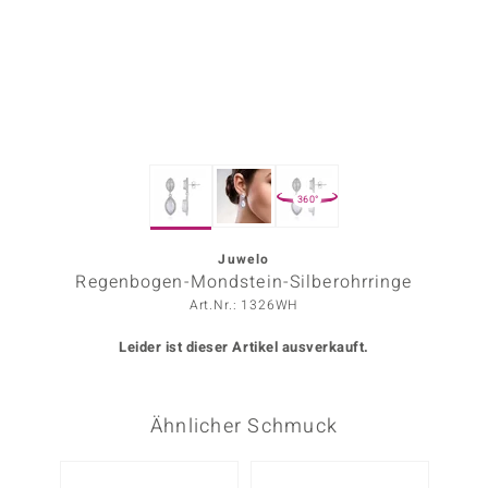
ors Edition
ana
Prince Designs
360°
o
Chic
Juwelo
Regenbogen-Mondstein-Silberohrringe
insell
Art.Nr.: 1326WH
n Vogue
Leider ist dieser Artikel ausverkauft.
 Show
Ähnlicher Schmuck
o Paraíso
Classics