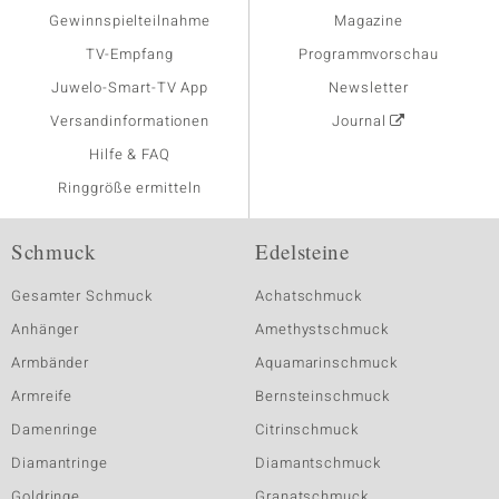
Gewinnspielteilnahme
Magazine
TV-Empfang
Programmvorschau
Juwelo-Smart-TV App
Newsletter
Versandinformationen
Journal
Hilfe & FAQ
Ringgröße ermitteln
Schmuck
Edelsteine
Gesamter Schmuck
Achatschmuck
Anhänger
Amethystschmuck
Armbänder
Aquamarinschmuck
Armreife
Bernsteinschmuck
Damenringe
Citrinschmuck
Diamantringe
Diamantschmuck
Goldringe
Granatschmuck