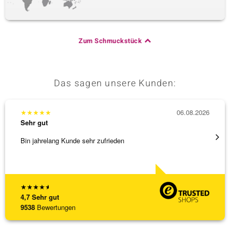
Zum Schmuckstück
Das sagen unsere Kunden:
★
★
★
★
★
06.08.2026
★
★
★
Sehr gut
Sehr g
Bin jahrelang Kunde sehr zufrieden
Schnel
★
★
★
★
★
4,7
Sehr gut
9538
Bewertungen