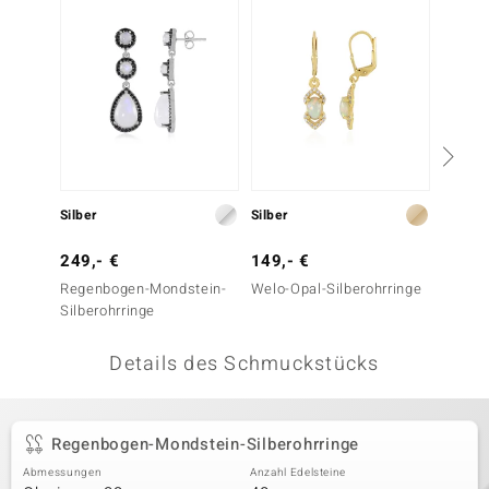
 JUWELO
remonti
uca
no Collection
ENTS BY DE MELO
Silber
Silber
Silber
va
249,- €
149,- €
199,-
Regenbogen-Mondstein-
Welo-Opal-Silberohrringe
Regenb
otenier
Silberohrringe
Silbero
 1894 Collection
Details des Schmuckstücks
ana
Regenbogen-Mondstein-Silberohrringe
Abmessungen
Anzahl Edelsteine