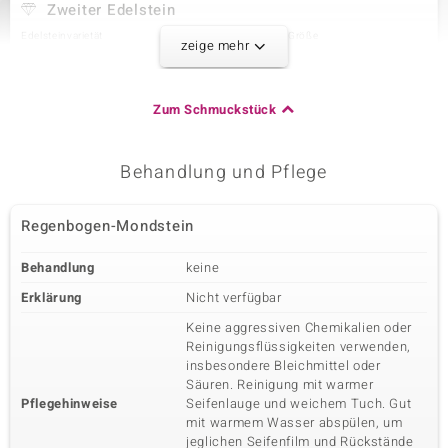
Zweiter Edelstein
Edelsteinvarietät
Anzahl und Größe
zeige mehr
Regenbogen-Mondstein
2 à 8x4 mm
Karatgewicht Summe
Schliff
1,401 ct
Marquise-Cabochon
Zum Schmuckstück
Fassung
Herkunft
Krappenfassung
Indien
Behandlung und Pflege
Dritter Edelstein
Regenbogen-Mondstein
Edelsteinvarietät
Anzahl und Größe
Zirkon
44 à 1 mm
Behandlung
keine
Karatgewicht Summe
Schliff
0,251 ct
Rundschliff
Erklärung
Nicht verfügbar
Fassung
Herkunft
Keine aggressiven Chemikalien oder
Pavéfassung
Tansania
Reinigungsflüssigkeiten verwenden,
insbesondere Bleichmittel oder
Säuren. Reinigung mit warmer
Pflegehinweise
Seifenlauge und weichem Tuch. Gut
mit warmem Wasser abspülen, um
jeglichen Seifenfilm und Rückstände