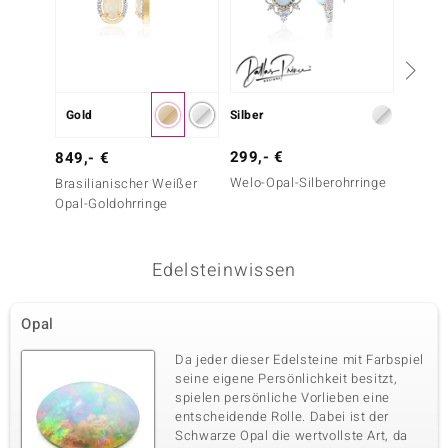
Gold
Silber
Gold
299,- €
3.999
849,- €
Welo-Opal-Silberohrringe
Brasil
Brasilianischer Weißer
Opal-G
Opal-Goldohrringe
Edelsteinwissen
Opal
Da jeder dieser Edelsteine mit Farbspiel
seine eigene Persönlichkeit besitzt,
spielen persönliche Vorlieben eine
entscheidende Rolle. Dabei ist der
Schwarze Opal die wertvollste Art, da