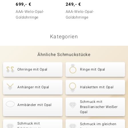
699,- €
249,- €
499,-
AAA-Welo-Opal-
AAA-Welo-Opal-
Welo-O
Goldohrringe
Goldohrringe
(de Me
Kategorien
Ähnliche Schmuckstücke
Ohrringe mit Opal
Ringe mit Opal
Anhänger mit Opal
Halsketten mit Opal
Schmuck mit
Armbänder mit Opal
Brasilianischer Weißer
Opal
Schmuck mit
Schmuck im gleichen