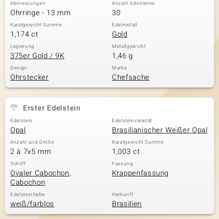
Abmessungen
Anzahl Edelsteine
Ohrringe - 13 mm
30
Karatgewicht Summe
Edelmetall
1,174 ct
Gold
Legierung
Metallgewicht
375er Gold / 9K
1,46 g
Design
Marke
Ohrstecker
Chefsache
Erster Edelstein
Edelstein
Edelsteinvarietät
Opal
Brasilianischer Weißer Opal
Anzahl und Größe
Karatgewicht Summe
2 à 7x5 mm
1,003 ct
Schliff
Fassung
Ovaler Cabochon,
Krappenfassung
Cabochon
Edelsteinfarbe
Herkunft
weiß/farblos
Brasilien