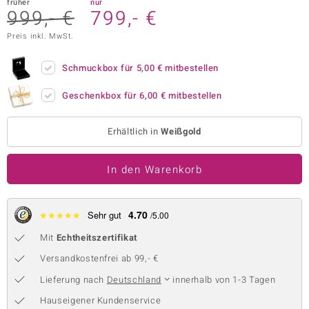
früher
nur
999,- €
799,- €
 JUWELO
Preis inkl. MwSt.
remonti
Schmuckbox für
5,00 €
mitbestellen
uca
Geschenkbox für
6,00 €
mitbestellen
no Collection
ENTS BY DE MELO
Erhältlich in
Weißgold
va
In den Warenkorb
otenier
4.70
★
★
★
★
★
Sehr gut
/5.00
 1894 Collection
Mit
Echtheitszertifikat
Versandkostenfrei ab 99,- €
ana
Lieferung nach
Deutschland
innerhalb von 1-3 Tagen
Hauseigener Kundenservice