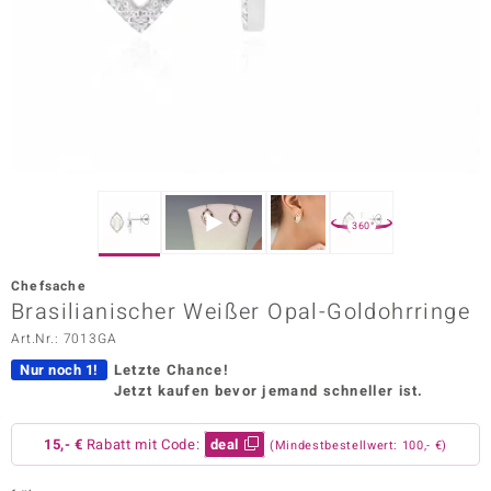
ors Edition
ana
Prince Designs
o
360°
Chic
Chefsache
insell
Brasilianischer Weißer Opal-Goldohrringe
Art.Nr.: 7013GA
n Vogue
Nur noch 1!
Letzte Chance!
 Show
Jetzt kaufen bevor jemand schneller ist.
o Paraíso
15,- €
Rabatt mit Code:
deal
(Mindestbestellwert: 100,- €)
Classics