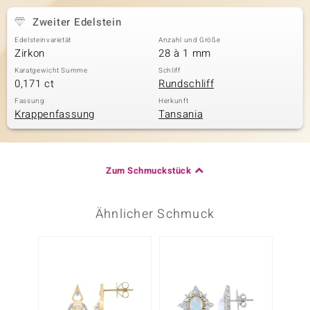
Zweiter Edelstein
Edelsteinvarietät
Anzahl und Größe
Zirkon
28 à 1 mm
Karatgewicht Summe
Schliff
0,171 ct
Rundschliff
Fassung
Herkunft
Krappenfassung
Tansania
Zum Schmuckstück
Ähnlicher Schmuck
Nur n