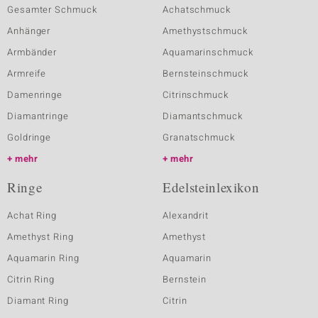
Gesamter Schmuck
Achatschmuck
Anhänger
Amethystschmuck
Armbänder
Aquamarinschmuck
Armreife
Bernsteinschmuck
Damenringe
Citrinschmuck
Diamantringe
Diamantschmuck
Goldringe
Granatschmuck
mehr
mehr
Ringe
Edelsteinlexikon
Achat Ring
Alexandrit
Amethyst Ring
Amethyst
Aquamarin Ring
Aquamarin
Citrin Ring
Bernstein
Diamant Ring
Citrin