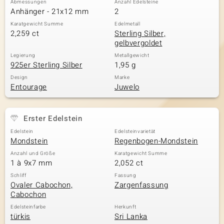
Abmessungen
Anzahl Edelsteine
Anhänger - 21x12 mm
2
Karatgewicht Summe
Edelmetall
2,259 ct
Sterling Silber,
& Classics
gelbvergoldet
Minerale
Legierung
Metallgewicht
925er Sterling Silber
1,95 g
Design
Marke
Entourage
Juwelo
Erster Edelstein
Edelstein
Edelsteinvarietät
Mondstein
Regenbogen-Mondstein
Anzahl und Größe
Karatgewicht Summe
1 à 9x7 mm
2,052 ct
Schliff
Fassung
Ovaler Cabochon,
Zargenfassung
Cabochon
Edelsteinfarbe
Herkunft
türkis
Sri Lanka