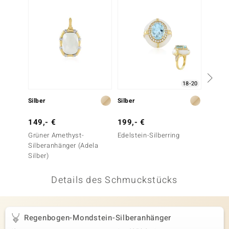
 JUWELO
remonti
uca
no Collection
18-20
ENTS BY DE MELO
Silber
Silber
Silber
va
149,- €
199,- €
199,-
Grüner Amethyst-
Edelstein-Silberring
Edelst
otenier
Silberanhänger (Adela
Silber)
 1894 Collection
Details des Schmuckstücks
ana
Regenbogen-Mondstein-Silberanhänger