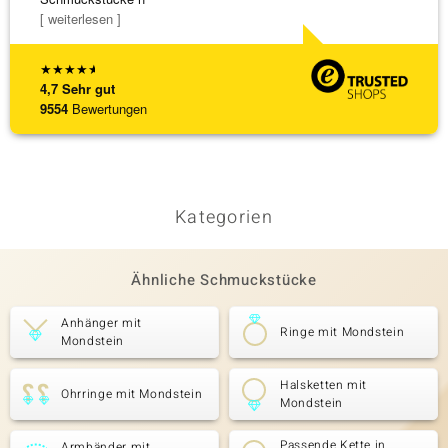
[ weiterlesen ]
★
★
★
★
★
4,7
Sehr gut
9554
Bewertungen
Kategorien
Ähnliche Schmuckstücke
Anhänger mit
Ringe mit Mondstein
Mondstein
Halsketten mit
Ohrringe mit Mondstein
Mondstein
Passende Kette in
Armbänder mit