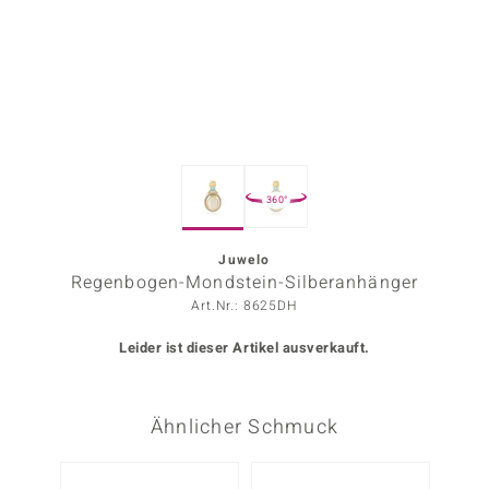
ors Edition
ana
Prince Designs
360°
o
Chic
Juwelo
Regenbogen-Mondstein-Silberanhänger
insell
Art.Nr.: 8625DH
n Vogue
Leider ist dieser Artikel ausverkauft.
 Show
Ähnlicher Schmuck
o Paraíso
Classics
Nur n