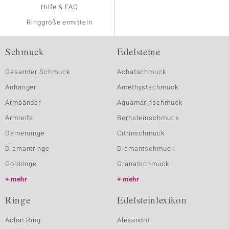
Hilfe & FAQ
Ringgröße ermitteln
Schmuck
Edelsteine
Gesamter Schmuck
Achatschmuck
Anhänger
Amethystschmuck
Armbänder
Aquamarinschmuck
Armreife
Bernsteinschmuck
Damenringe
Citrinschmuck
Diamantringe
Diamantschmuck
Goldringe
Granatschmuck
mehr
mehr
Ringe
Edelsteinlexikon
Achat Ring
Alexandrit