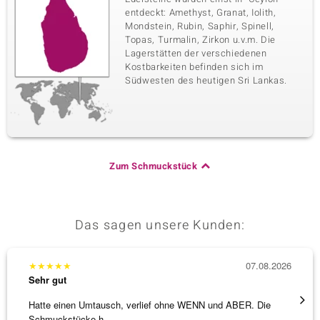
entdeckt: Amethyst, Granat, Iolith,
Mondstein, Rubin, Saphir, Spinell,
Topas, Turmalin, Zirkon u.v.m. Die
Lagerstätten der verschiedenen
Kostbarkeiten befinden sich im
Südwesten des heutigen Sri Lankas.
Zum Schmuckstück
Das sagen unsere Kunden:
★
★
★
★
★
07.08.2026
★
★
★
Sehr gut
Sehr g
Hatte einen Umtausch, verlief ohne WENN und ABER. Die
Die Wa
Schmuckstücke h