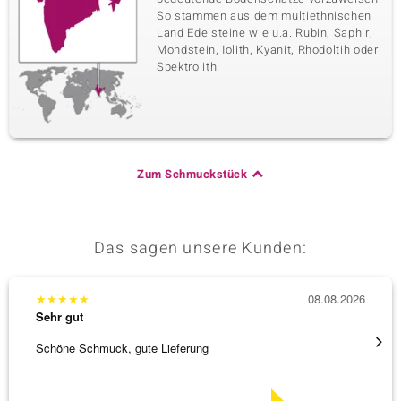
So stammen aus dem multiethnischen
Land Edelsteine wie u.a. Rubin, Saphir,
Mondstein, Iolith, Kyanit, Rhodoltih oder
Spektrolith.
Zum Schmuckstück
Das sagen unsere Kunden:
★
★
★
★
★
08.08.2026
★
★
★
Sehr gut
Sehr g
Schöne Schmuck, gute Lieferung
Immer 