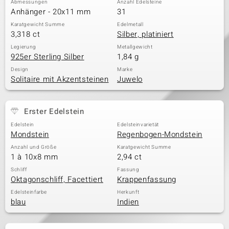
Abmessungen
Anzahl Edelsteine
Anhänger - 20x11 mm
31
Karatgewicht Summe
Edelmetall
3,318 ct
Silber, platiniert
& Classics
Legierung
Metallgewicht
925er Sterling Silber
1,84 g
Minerale
Design
Marke
Solitaire mit Akzentsteinen
Juwelo
Erster Edelstein
Edelstein
Edelsteinvarietät
Mondstein
Regenbogen-Mondstein
Anzahl und Größe
Karatgewicht Summe
1 à 10x8 mm
2,94 ct
Schliff
Fassung
Oktagonschliff, Facettiert
Krappenfassung
Edelsteinfarbe
Herkunft
blau
Indien