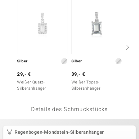
 JUWELO
remonti
uca
no Collection
ENTS BY DE MELO
Silber
Silber
Silber
va
29,- €
39,- €
149,-
Weißer Quarz-
Weißer Topas-
Amblyg
otenier
Silberanhänger
Silberanhänger
Silber
 1894 Collection
Details des Schmuckstücks
ana
Regenbogen-Mondstein-Silberanhänger