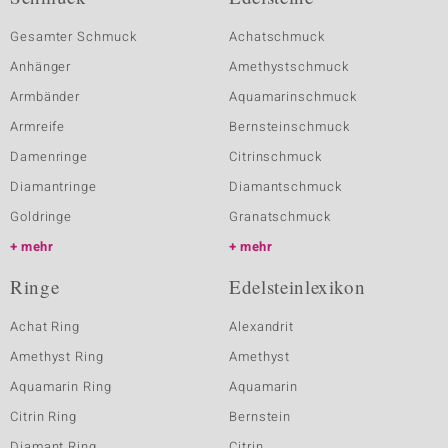
Gesamter Schmuck
Achatschmuck
Anhänger
Amethystschmuck
Armbänder
Aquamarinschmuck
Armreife
Bernsteinschmuck
Damenringe
Citrinschmuck
Diamantringe
Diamantschmuck
Goldringe
Granatschmuck
mehr
mehr
Ringe
Edelsteinlexikon
Achat Ring
Alexandrit
Amethyst Ring
Amethyst
Aquamarin Ring
Aquamarin
Citrin Ring
Bernstein
Diamant Ring
Citrin