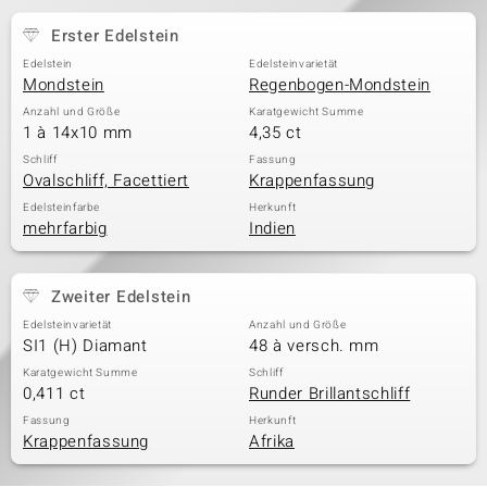
Erster Edelstein
Edelstein
Edelsteinvarietät
& Classics
Mondstein
Regenbogen-Mondstein
Anzahl und Größe
Karatgewicht Summe
Minerale
1 à 14x10 mm
4,35 ct
Schliff
Fassung
Ovalschliff, Facettiert
Krappenfassung
Edelsteinfarbe
Herkunft
mehrfarbig
Indien
Zweiter Edelstein
Edelsteinvarietät
Anzahl und Größe
SI1 (H) Diamant
48 à versch. mm
Karatgewicht Summe
Schliff
0,411 ct
Runder Brillantschliff
Fassung
Herkunft
Krappenfassung
Afrika