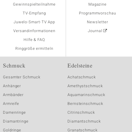
Gewinnspielteilnahme
Magazine
TV-Empfang
Programmvorschau
Juwelo-Smart-TV App
Newsletter
Versandinformationen
Journal
Hilfe & FAQ
Ringgröße ermitteln
Schmuck
Edelsteine
Gesamter Schmuck
Achatschmuck
Anhänger
Amethystschmuck
Armbänder
Aquamarinschmuck
Armreife
Bernsteinschmuck
Damenringe
Citrinschmuck
Diamantringe
Diamantschmuck
Goldringe
Granatschmuck