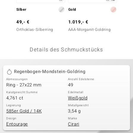
 JUWELO
Silber
Gold
Silber
remonti
49,- €
1.019,- €
39,- 
Orthoklas-Silberring
AAA-Morganit-Goldring
Orthokl
uca
no Collection
Details des Schmuckstücks
ENTS BY DE MELO
va
Regenbogen-Mondstein-Goldring
Abmessungen
Anzahl Edelsteine
otenier
Ring - 27x22 mm
49
 1894 Collection
Karatgewicht Summe
Edelmetall
4,761 ct
Weißgold
Legierung
Metallgewicht
585er Gold / 14K
3,54 g
ana
Design
Marke
Entourage
Cirari