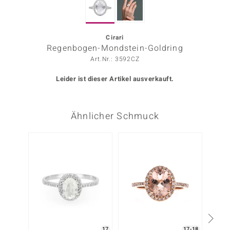
ors Edition
ana
Cirari
Regenbogen-Mondstein-Goldring
Art.Nr.: 3592CZ
Prince Designs
Leider ist dieser Artikel ausverkauft.
o
Ähnlicher Schmuck
Chic
insell
Nur n
n Vogue
 Show
o Paraíso
Classics
17
17-18