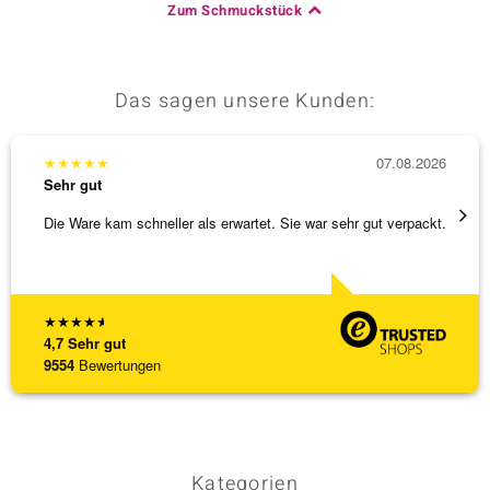
Zum Schmuckstück
Das sagen unsere Kunden:
★
★
★
★
★
07.08.2026
★
★
★
Sehr gut
Sehr g
Die Ware kam schneller als erwartet. Sie war sehr gut verpackt.
Wunder
Steg is
[ weite
★
★
★
★
★
4,7
Sehr gut
9554
Bewertungen
Kategorien