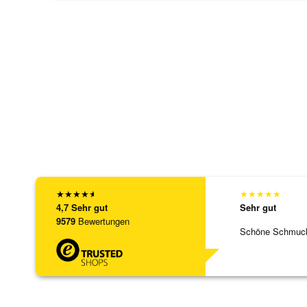
★
★
★
★
★
★
★
★
★
★
4,7
Sehr gut
Sehr gut
9579
Bewertungen
Schöne Schmuck,