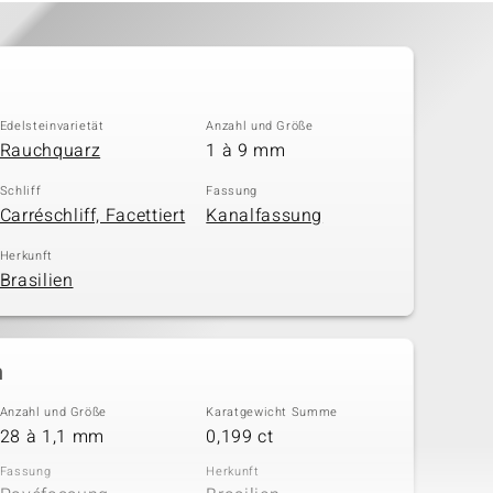
Edelsteinvarietät
Anzahl und Größe
Rauchquarz
1 à 9 mm
Schliff
Fassung
Carréschliff, Facettiert
Kanalfassung
Herkunft
Brasilien
n
Anzahl und Größe
Karatgewicht Summe
28 à 1,1 mm
0,199 ct
Fassung
Herkunft