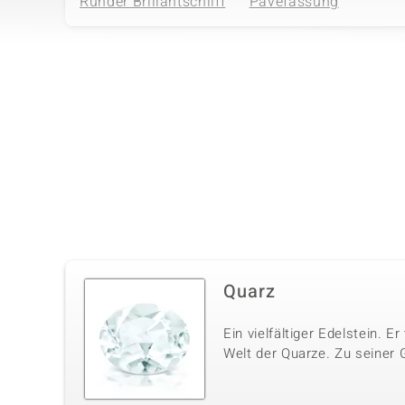
Runder Brillantschliff
Pavéfassung
Vierter Edelstein
Edelsteinvarietät
Anzahl und Größe
Weißer Topas
14 à 0,9 mm
Schliff
Fassung
Runder Brillantschliff
Pavéfassung
Quarz
Ein vielfältiger Edelstein. E
Welt der Quarze. Zu seiner 