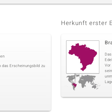
Herkunft erster 
Bra
Das 
len
Edel
Vor
 das Erscheinungsbild zu
sei
unm
Lag