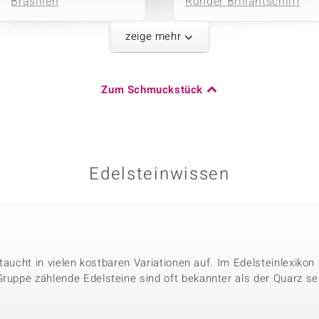
Brasilien
Runder Brillantschliff
zeige mehr
Karatgewicht Summe
Zum Schmuckstück
0,057 ct
Herkunft
Brasilien
Edelsteinwissen
r taucht in vielen kostbaren Variationen auf. Im Edelsteinlexikon
Gruppe zählende Edelsteine sind oft bekannter als der Quarz se