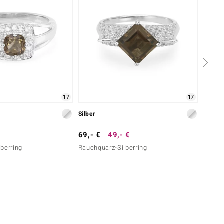
17
17
Silber
Silber
69,- €
49,- €
39,- 
berring
Rauchquarz-Silberring
Rauchq