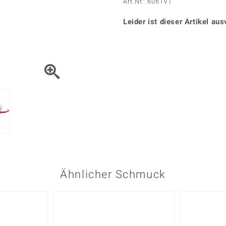
Onyx
Peridot
Art.Nr.: 6061VT
ns
♦ Silberhalsketten
TPC
Rhodolith
Spektro
k
♦ Silberohrringe
Leider ist dieser Artikel aus
Trends & Classics
Türkis
Turmal
♦ Silberanhänger
Vitale Minerale
n
Platinschmuck
Blau
Grün
Ähnlicher Schmuck