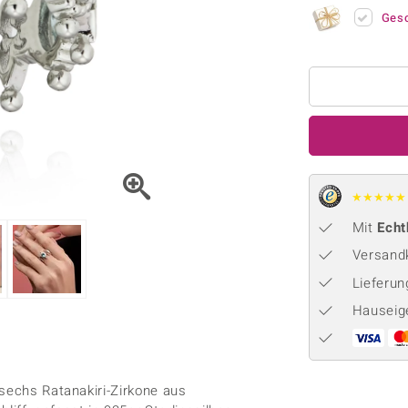
Onyx
Peridot
ns
♦ Silberhalsketten
TPC
Ges
Rhodolith
Spektro
k
♦ Silberohrringe
Trends & Classics
Türkis
Turmal
♦ Silberanhänger
Vitale Minerale
n
Platinschmuck
Blau
Grün
★
★
★
★
★
Mit
Echt
Versandk
Lieferu
Hauseig
 sechs Ratanakiri-Zirkone aus