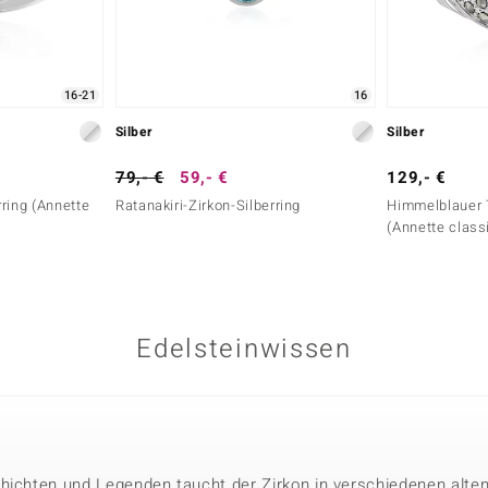
16-21
16
Silber
Silber
79,- €
59,- €
129,- €
ring (Annette
Ratanakiri-Zirkon-Silberring
Himmelblauer 
(Annette class
Edelsteinwissen
hichten und Legenden taucht der Zirkon in verschiedenen alten 