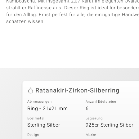
Kambodscha. Mit insgesamt 2,07 Karat im eleganten Ovalschli
strahlt er Raffinesse aus. Dieser Ring ist ideal für besonde
für den Alltag. Er ist perfekt für alle, die einzigartige Han
schätzen wissen.
Ratanakiri-Zirkon-Silberring
Abmessungen
Anzahl Edelsteine
Ring - 21x21 mm
6
Edelmetall
Legierung
Sterling Silber
925er Sterling Silber
Design
Marke