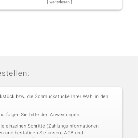
Steg ist e
[ weiterlesen ]
zu noc
[ weiterles
stellen:
stück bzw. die Schmuckstücke Ihrer Wahl in den
nd folgen Sie bitte den Anweisungen.
die einzelnen Schritte (Zahlungsinformationen
sen und bestätigen Sie unsere AGB und