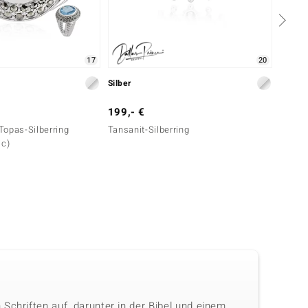
17
20
Silber
Silber
199,- €
179,-
Topas-Silberring
Tansanit-Silberring
Kingma
ic)
Schriften auf, darunter in der Bibel und einem