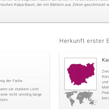
hischen Kalpa-Baum, der mit Blättern aus Zirkon geschmückt w
Herkunft erster 
Ka
Zwi
Kön
ng der Farbe
und
Mehr
wenn sie starkem Licht
Pink
teine nicht unnötig lange
berü
tzen