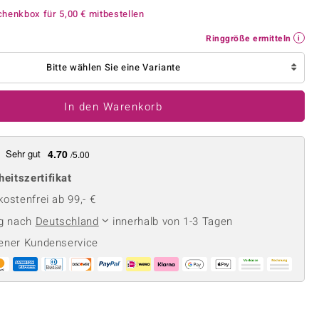
Perle
Ringgröße ermitteln
chenkbox für
5,00 €
mitbestellen
lith
Spinell
Ringgröße ermitteln
in
Zirkon
Bitte wählen Sie eine Variante
Gelb
In den Warenkorb
Sehr gut
4.70
/5.00
heitszertifikat
ostenfrei ab 99,- €
ng nach
Deutschland
innerhalb von 1-3 Tagen
ener Kundenservice