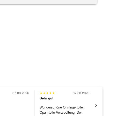
07.08.2026
★
★
★
★
★
07.08.2026
★
★
★
★
★
Sehr gut
Sehr gut
Wunderschöne Ohrringe,toller
Eine Vielf
Opal, tolle Verarbeitung. Der
sonst nirg