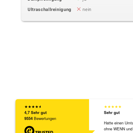
Ultraschallreinigung
nein
★
★
★
★
★
★
★
★
★
★
4,7
Sehr gut
Sehr gut
9554
Bewertungen
Hatte einen Umta
ohne WENN und