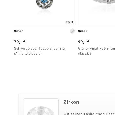
16-19
Silber
Silber
79,- €
99,- €
Schweizblauer Topas-Silberring
Grüner Amethyst-Silber
(Annette classic)
classic)
Zirkon
Mit seinen zahlreichen Gesc