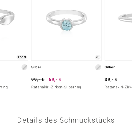
17-19
20
Silber
Silber
99,- €
69,- €
39,- €
rring
Ratanakiri-Zirkon-Silberring
Ratanakiri-Zirk
Details des Schmuckstücks