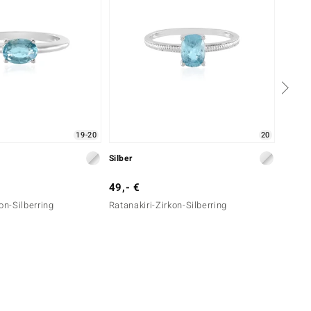
19-20
20
Silber
Silber
49,- €
49,- 
on-Silberring
Ratanakiri-Zirkon-Silberring
Ratana