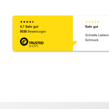
★
★
★
★
★
★
★
★
★
★
4,7
Sehr gut
Sehr gut
9538
Bewertungen
Schnelle Lieferu
Schmuck