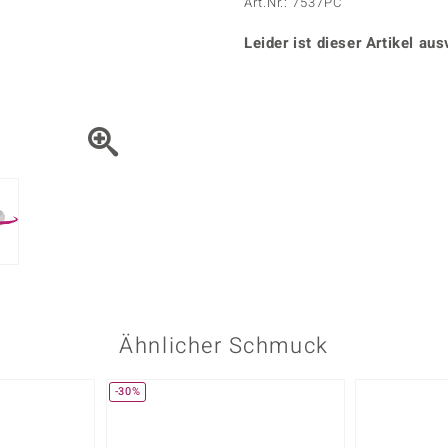
Onyx
Peridot
Art.Nr.: 7537PC
ns
♦ Silberhalsketten
TPC
Rhodolith
Spektro
k
♦ Silberohrringe
Leider ist dieser Artikel aus
Trends & Classics
Türkis
Turmal
♦ Silberanhänger
Vitale Minerale
n
Platinschmuck
Blau
Grün
Ähnlicher Schmuck
-30%