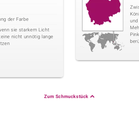
Zwi
Kön
ng der Farbe
und
Mehr
wenn sie starkem Licht
Pink
teine nicht unnötig lange
berü
tzen
Zum Schmuckstück