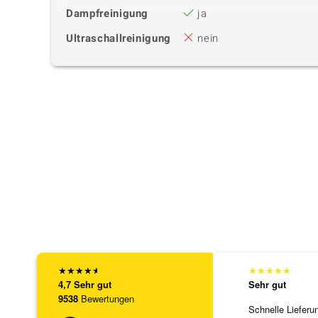
Dampfreinigung
ja
Ultraschallreinigung
nein
★
★
★
★
★
★
★
★
★
★
4,7
Sehr gut
Sehr gut
9538
Bewertungen
Schnelle Lieferu