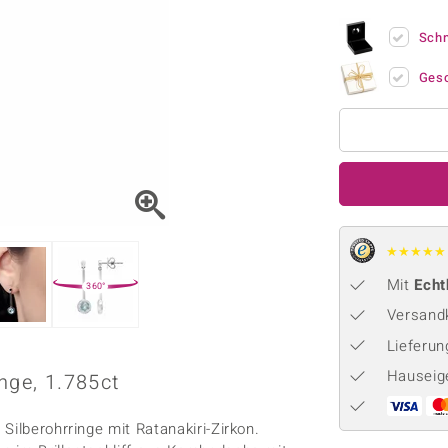
Onyx
Peridot
ns
♦ Silberhalsketten
TPC
Rhodolith
Spektro
Sch
k
♦ Silberohrringe
Trends & Classics
Türkis
Turmal
♦ Silberanhänger
Vitale Minerale
Ges
n
Platinschmuck
Blau
Grün
★
★
★
★
★
Mit
Echt
360°
Versandk
Lieferu
Hauseig
nge, 1.785ct
Silberohrringe mit Ratanakiri-Zirkon.