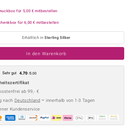
Perle
Ringgröße ermitteln
lith
Spinell
muckbox für
5,00 €
mitbestellen
in
Zirkon
chenkbox für
6,00 €
mitbestellen
Erhältlich in
Sterling Silber
Gelb
In den Warenkorb
Sehr gut
4.70
/5.00
heitszertifikat
ostenfrei ab 99,- €
ng nach
Deutschland
innerhalb von 1-3 Tagen
ener Kundenservice