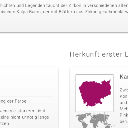
hichten und Legenden taucht der Zirkon in verschiedenen alten 
hischen Kalpa-Baum, der mit Blättern aus Zirkon geschmückt w
Herkunft erster 
Ka
Zwi
Kön
ng der Farbe
und
Mehr
wenn sie starkem Licht
Pink
teine nicht unnötig lange
berü
tzen