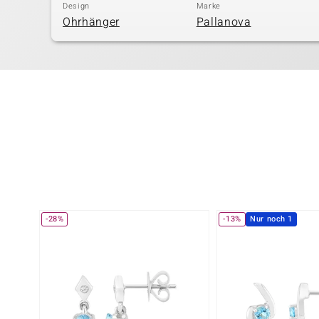
Design
Marke
Ohrhänger
Pallanova
-28%
-13%
Nur noch 1