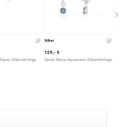
Silber
Silber
129,- €
99,- 
Topas-Silberohrringe
Santa Maria-Aquamarin-Silberohrringe
Himmel