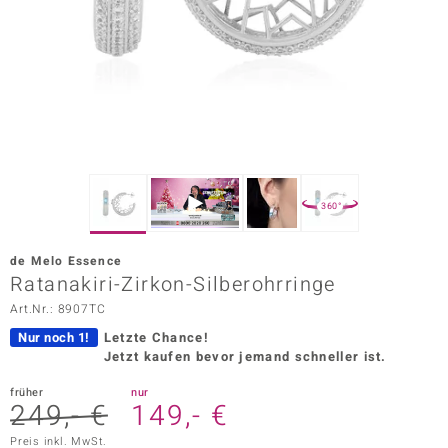
ors Edition
ana
Prince Designs
o
360°
Chic
de Melo Essence
insell
Ratanakiri-Zirkon-Silberohrringe
Art.Nr.: 8907TC
n Vogue
Nur noch 1!
Letzte Chance!
 Show
Jetzt kaufen bevor jemand schneller ist.
o Paraíso
früher
nur
249,- €
149,- €
Classics
Preis inkl. MwSt.