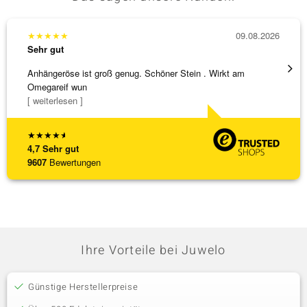
★
★
★
★
★
09.08.2026
★
★
★
Sehr gut
Sehr g
Anhängeröse ist groß genug. Schöner Stein . Wirkt am
Sehr 
Omegareif wun
[ weiterlesen ]
★
★
★
★
★
4,7
Sehr gut
9607
Bewertungen
Ihre Vorteile bei Juwelo
Günstige Herstellerpreise