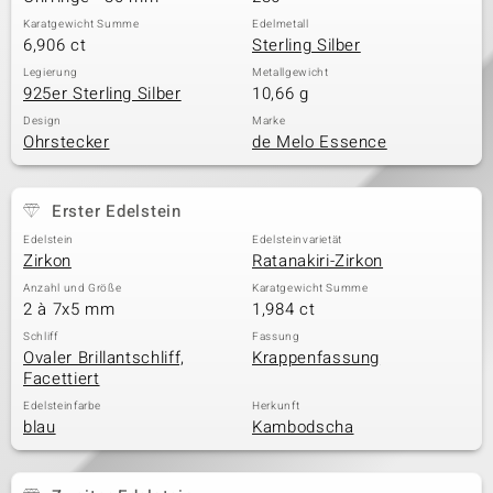
Karatgewicht Summe
Edelmetall
6,906 ct
Sterling Silber
Legierung
Metallgewicht
925er Sterling Silber
10,66 g
Design
Marke
Ohrstecker
de Melo Essence
Erster Edelstein
Edelstein
Edelsteinvarietät
Zirkon
Ratanakiri-Zirkon
Anzahl und Größe
Karatgewicht Summe
2 à 7x5 mm
1,984 ct
Schliff
Fassung
Ovaler Brillantschliff,
Krappenfassung
Facettiert
Edelsteinfarbe
Herkunft
blau
Kambodscha