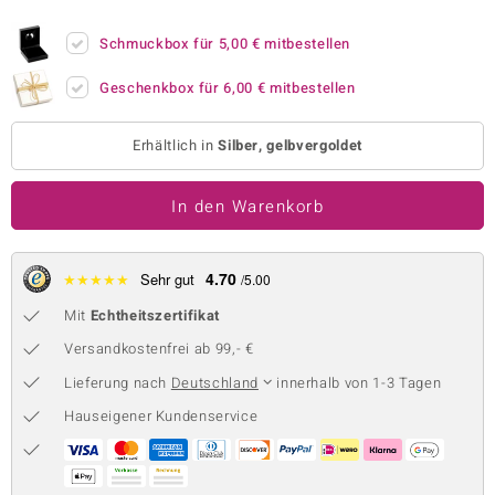
 JUWELO
Schmuckbox für
5,00 €
mitbestellen
remonti
Geschenkbox für
6,00 €
mitbestellen
uca
Erhältlich in
Silber, gelbvergoldet
no Collection
In den Warenkorb
ENTS BY DE MELO
va
4.70
★
★
★
★
★
Sehr gut
/5.00
otenier
Mit
Echtheitszertifikat
 1894 Collection
Versandkostenfrei ab 99,- €
Lieferung nach
Deutschland
innerhalb von 1-3 Tagen
Hauseigener Kundenservice
ana