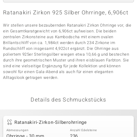
Ratanakiri Zirkon 925 Silber Ohrringe, 6,906ct
& Classics
Wir stellen unsere bezaubernden Ratanakiri Zirkon Ohrringe vor, die
ein Gesamtkaratgewicht von 6,906ct aufweisen. Die beiden
Minerale
zentralen Zirkonsteine aus Kambodscha mit einem ovalen
Brillantschliff von ca. 1,984ct werden durch 234 Zirkone im
Rundschliff von insgesamt 4,922ct ergänzt. Die Ohrringe aus
poliertem 925er Sterlingsilber wiegen etwa 10,66 g und bestechen
durch ihre geometrischen Muster und ihren eisblauen Farbton. Sie
sind eine vielseitige Ergänzung für jede Kollektion und können
sowohl für einen Gala-Abend als auch für einen eleganten
Alltagslook getragen werden.
Details des Schmuckstücks
Ratanakiri-Zirkon-Silberohrringe
Abmessungen
Anzahl Edelsteine
Ohrringe - 30 mm
236