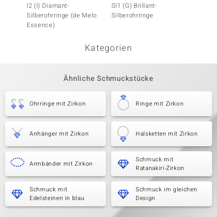
I2 (I) Diamant-
SI1 (G) Brillant-
Fancy-
Silberohrringe (de Melo
Silberohrringe
Silbero
Essence)
Kategorien
Ähnliche Schmuckstücke
Ohrringe mit Zirkon
Ringe mit Zirkon
Anhänger mit Zirkon
Halsketten mit Zirkon
Schmuck mit
Armbänder mit Zirkon
Ratanakiri-Zirkon
Schmuck mit
Schmuck im gleichen
Edelsteinen in blau
Design