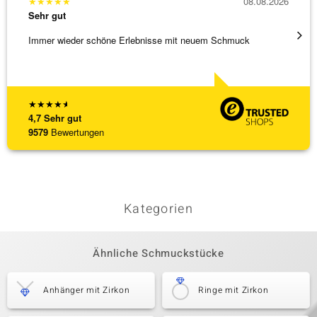
★
★
★
★
★
08.08.2026
★
★
★
Sehr gut
Sehr g
Immer wieder schöne Erlebnisse mit neuem Schmuck
Schöne
★
★
★
★
★
4,7
Sehr gut
9579
Bewertungen
Kategorien
Ähnliche Schmuckstücke
Anhänger mit Zirkon
Ringe mit Zirkon