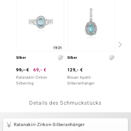
 JUWELO
remonti
uca
no Collection
19-21
ENTS BY DE MELO
Silber
Silber
Silber
va
99,- €
69,- €
129,- €
149,-
Ratanakiri-Zirkon-
Blauer Apatit-
Amblyg
otenier
Silberring
Silberanhänger
Silber
 1894 Collection
Details des Schmuckstücks
ana
Ratanakiri-Zirkon-Silberanhänger