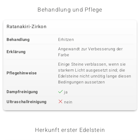
Edelsteinvarietät
Anzahl und Größe
Behandlung und Pflege
Zirkon
4 à 1,2 mm
Karatgewicht Summe
Schliff
0,053 ct
Rundschliff
Ratanakiri-Zirkon
Fassung
Herkunft
Krappenfassung
Kambodscha
Behandlung
Erhitzen
Angewandt zur Verbesserung der
Erklärung
Farbe
Fünfter Edelstein
Einige Steine verblassen, wenn sie
Edelsteinvarietät
Anzahl und Größe
starkem Licht ausgesetzt sind; die
Zirkon
4 à 1 mm
Pflegehinweise
Edelsteine nicht unnötig lange diesen
Karatgewicht Summe
Schliff
Bedingungen aussetzen
0,027 ct
Rundschliff
Dampfreinigung
ja
Fassung
Herkunft
Krappenfassung
Kambodscha
Ultraschallreinigung
nein
Sechster Edelstein
Edelsteinvarietät
Herkunft erster Edelstein
Anzahl und Größe
Zirkon
4 à 0,8 mm