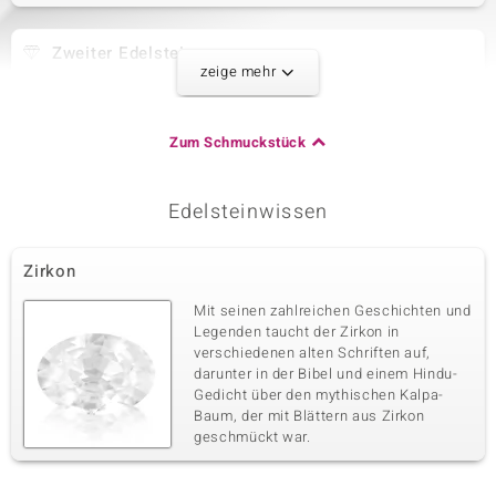
Zweiter Edelstein
zeige mehr
Edelsteinvarietät
Anzahl und Größe
Zirkon
2 à 1,5 mm
Karatgewicht Summe
Schliff
Zum Schmuckstück
0,042 ct
Rundschliff
Fassung
Herkunft
Krappenfassung
Kambodscha
Edelsteinwissen
Dritter Edelstein
Zirkon
Edelsteinvarietät
Anzahl und Größe
Mit seinen zahlreichen Geschichten und
Zirkon
4 à 1,4 mm
Legenden taucht der Zirkon in
Karatgewicht Summe
Schliff
verschiedenen alten Schriften auf,
0,067 ct
Rundschliff
darunter in der Bibel und einem Hindu-
Gedicht über den mythischen Kalpa-
Fassung
Herkunft
Krappenfassung
Baum, der mit Blättern aus Zirkon
Kambodscha
geschmückt war.
Vierter Edelstein