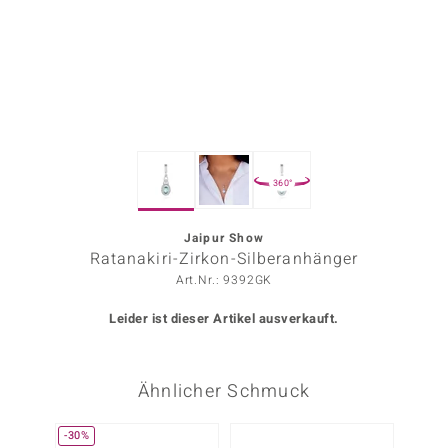
ors Edition
ana
Prince Designs
360°
o
Chic
Jaipur Show
Ratanakiri-Zirkon-Silberanhänger
insell
Art.Nr.: 9392GK
n Vogue
Leider ist dieser Artikel ausverkauft.
 Show
Ähnlicher Schmuck
o Paraíso
Classics
-30%