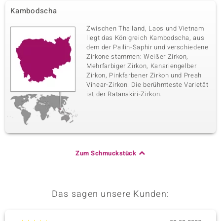
Karatgewicht Summe
Schliff
Kambodscha
0,011 ct
Rundschliff
Fassung
Herkunft
Zwischen Thailand, Laos und Vietnam
Krappenfassung
Kambodscha
liegt das Königreich Kambodscha, aus
dem der Pailin-Saphir und verschiedene
Zirkone stammen: Weißer Zirkon,
Mehrfarbiger Zirkon, Kanariengelber
Zirkon, Pinkfarbener Zirkon und Preah
Vihear-Zirkon. Die berühmteste Varietät
ist der Ratanakiri-Zirkon.
Zum Schmuckstück
Das sagen unsere Kunden: