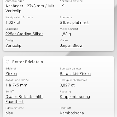
Abmessungen
Anzahl Edelsteine
Anhänger - 27x8 mm / Mit
19
Varioclip
Karatgewicht Summe
Edelmetall
& Classics
1,027 ct
Silber, platiniert
Minerale
Legierung
Metallgewicht
925er Sterling Silber
1,83 g
Design
Marke
Varioclip
Jaipur Show
Erster Edelstein
Edelstein
Edelsteinvarietät
Zirkon
Ratanakiri-Zirkon
Anzahl und Größe
Karatgewicht Summe
1 à 7x5 mm
0,827 ct
Schliff
Fassung
Ovaler Brillantschliff,
Krappenfassung
Facettiert
Edelsteinfarbe
Herkunft
blau
Kambodscha