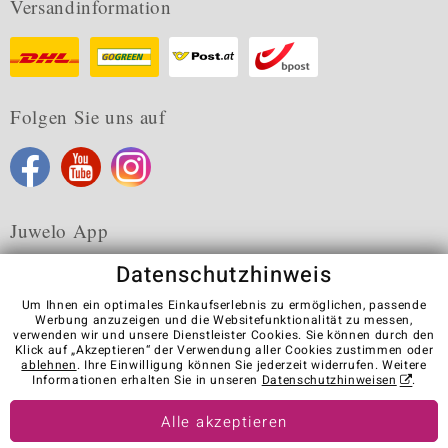
Versandinformation
Folgen Sie uns auf
Juwelo App
Datenschutzhinweis
Um Ihnen ein optimales Einkaufserlebnis zu ermöglichen, passende
Werbung anzuzeigen und die Websitefunktionalität zu messen,
verwenden wir und unsere Dienstleister Cookies. Sie können durch den
Karriere
AGB
Datenschutz
Cookies
Impressum
Klick auf „Akzeptieren“ der Verwendung aller Cookies zustimmen oder
Kontakt
Vertrag widerrufen
ablehnen
. Ihre Einwilligung können Sie jederzeit widerrufen. Weitere
Informationen erhalten Sie in unseren
Datenschutzhinweisen
.
Visit our stores in other countries:
Alle akzeptieren