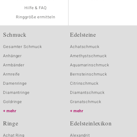
Hilfe & FAQ
Ringgröße ermitteln
Schmuck
Edelsteine
Gesamter Schmuck
Achatschmuck
Anhänger
Amethystschmuck
Armbänder
Aquamarinschmuck
Armreife
Bernsteinschmuck
Damenringe
Citrinschmuck
Diamantringe
Diamantschmuck
Goldringe
Granatschmuck
mehr
mehr
Ringe
Edelsteinlexikon
Achat Ring
Alexandrit