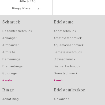
Hilfe & FAQ
Ringgröße ermitteln
Schmuck
Edelsteine
Gesamter Schmuck
Achatschmuck
Anhänger
Amethystschmuck
Armbänder
Aquamarinschmuck
Armreife
Bernsteinschmuck
Damenringe
Citrinschmuck
Diamantringe
Diamantschmuck
Goldringe
Granatschmuck
mehr
mehr
Ringe
Edelsteinlexikon
Achat Ring
Alexandrit