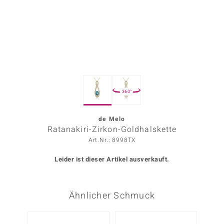
ors Edition
ana
Prince Designs
360°
o
Chic
de Melo
Ratanakiri-Zirkon-Goldhalskette
insell
Art.Nr.: 8998TX
n Vogue
Leider ist dieser Artikel ausverkauft.
 Show
Ähnlicher Schmuck
o Paraíso
Classics
-13%