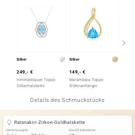
 JUWELO
remonti
uca
no Collection
ENTS BY DE MELO
Silber
Silber
Silber
va
249,- €
149,- €
149,-
Himmelblauer Topas-
Marambaia-Topas-
Maram
otenier
Silberhalskette
Silberanhänger
Silber
 1894 Collection
Details des Schmuckstücks
ana
Ratanakiri-Zirkon-Goldhalskette
Abmessungen
Anzahl Edelsteine