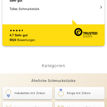
Sehr gut
Sehr g
Tolles Schmuckstück
Schnel
★
★
★
★
★
4,7
Sehr gut
9524
Bewertungen
Kategorien
Ähnliche Schmuckstücke
Halsketten mit Zirkon
Ringe mit Zirkon