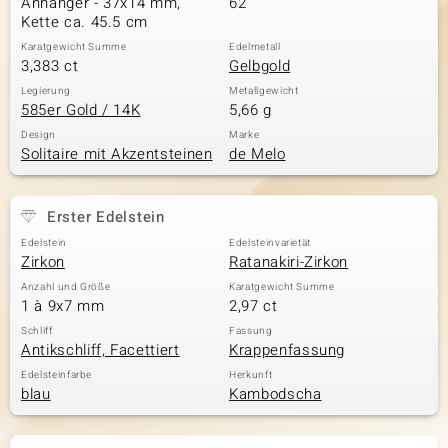
Anhänger - 37x14 mm,
62
Kette ca. 45.5 cm
Karatgewicht Summe
Edelmetall
3,383 ct
Gelbgold
& Classics
Legierung
Metallgewicht
585er Gold / 14K
5,66 g
Minerale
Design
Marke
Solitaire mit Akzentsteinen
de Melo
Erster Edelstein
Edelstein
Edelsteinvarietät
Zirkon
Ratanakiri-Zirkon
Anzahl und Größe
Karatgewicht Summe
1 à 9x7 mm
2,97 ct
Schliff
Fassung
Antikschliff, Facettiert
Krappenfassung
Edelsteinfarbe
Herkunft
blau
Kambodscha