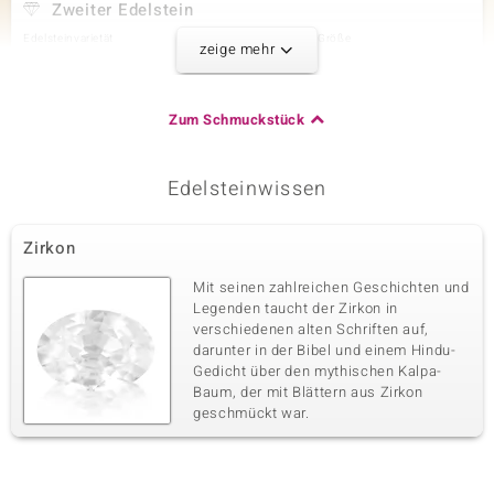
Zweiter Edelstein
Edelsteinvarietät
Anzahl und Größe
zeige mehr
SI2 (H) Diamant
1 à 2 mm
Karatgewicht Summe
Schliff
0,027 ct
Runder Brillantschliff
Zum Schmuckstück
Fassung
Herkunft
Zargenfassung
Afrika
Edelsteinwissen
Dritter Edelstein
Zirkon
Edelsteinvarietät
Anzahl und Größe
SI2 (H) Diamant
1 à 1,5 mm
Mit seinen zahlreichen Geschichten und
Karatgewicht Summe
Schliff
Legenden taucht der Zirkon in
0,014 ct
Runder Brillantschliff
verschiedenen alten Schriften auf,
darunter in der Bibel und einem Hindu-
Fassung
Herkunft
Zargenfassung
Gedicht über den mythischen Kalpa-
Afrika
Baum, der mit Blättern aus Zirkon
geschmückt war.
Vierter Edelstein
Edelsteinvarietät
Anzahl und Größe
SI2 (H) Diamant
15 à 1,3 mm