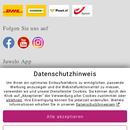
Folgen Sie uns auf
Juwelo App
Datenschutzhinweis
Um Ihnen ein optimales Einkaufserlebnis zu ermöglichen, passende
Werbung anzuzeigen und die Websitefunktionalität zu messen,
verwenden wir und unsere Dienstleister Cookies. Sie können durch den
Karriere
AGB
Datenschutz
Cookies
Impressum
Klick auf „Akzeptieren“ der Verwendung aller Cookies zustimmen oder
Kontakt
Vertrag widerrufen
ablehnen
. Ihre Einwilligung können Sie jederzeit widerrufen. Weitere
Informationen erhalten Sie in unseren
Datenschutzhinweisen
.
Visit our stores in other countries:
Alle akzeptieren
© Juwelo Deutschland GmbH (ein Tochterunternehmen der elumeo