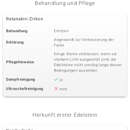
Behandlung und Pflege
Karatgewicht Summe
Schliff
0,135 ct
Runder Brillantschliff
Ratanakiri-Zirkon
Fassung
Herkunft
Kanalfassung
Afrika
Behandlung
Erhitzen
Angewandt zur Verbesserung der
Erklärung
Fünfter Edelstein
Farbe
Edelsteinvarietät
Anzahl und Größe
Einige Steine verblassen, wenn sie
SI2 (H) Diamant
44 à 1,1 mm
starkem Licht ausgesetzt sind; die
Pflegehinweise
Karatgewicht Summe
Schliff
Edelsteine nicht unnötig lange diesen
0,238 ct
Runder Brillantschliff
Bedingungen aussetzen
Fassung
Herkunft
Dampfreinigung
ja
Kanalfassung
Afrika
Ultraschallreinigung
nein
Herkunft erster Edelstein