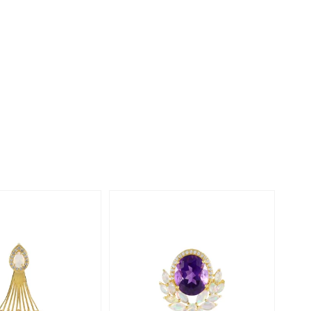
Perle
Ringgröße ermitteln
lith
Spinell
in
Zirkon
Gelb