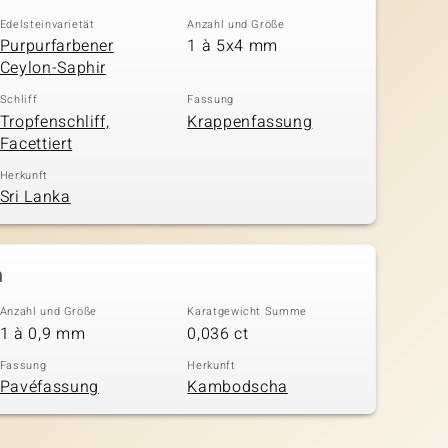
Edelsteinvarietät
Anzahl und Größe
Purpurfarbener
1 à 5x4 mm
Ceylon-Saphir
Schliff
Fassung
Tropfenschliff,
Krappenfassung
Facettiert
Herkunft
Sri Lanka
n
Anzahl und Größe
Karatgewicht Summe
1 à 0,9 mm
0,036 ct
Fassung
Herkunft
Pavéfassung
Kambodscha