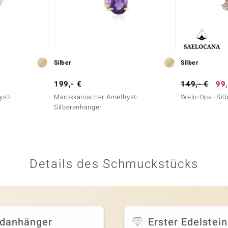
Silber
Silber
199,- €
149,- €
99,
yst-
Marokkanischer Amethyst-
Welo-Opal-Sil
Silberanhänger
Details des Schmuckstücks
ldanhänger
Erster Edelstein