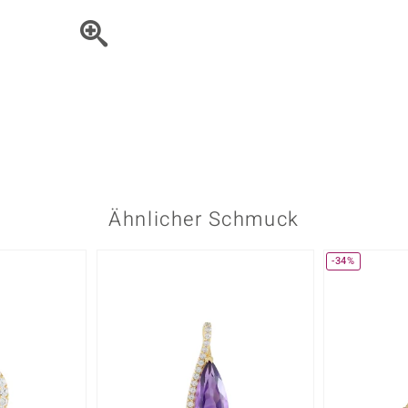
Onyx
Peridot
ns
♦ Silberhalsketten
TPC
Rhodolith
Spektro
k
♦ Silberohrringe
Trends & Classics
Türkis
Turmal
♦ Silberanhänger
Vitale Minerale
n
Platinschmuck
Blau
Grün
Ähnlicher Schmuck
-34%