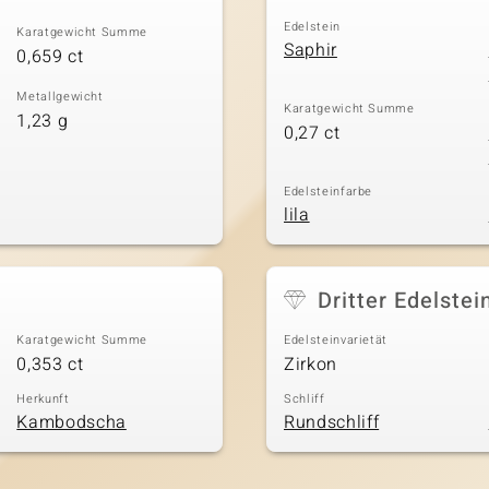
Edelstein
Karatgewicht Summe
Saphir
0,659 ct
Metallgewicht
Karatgewicht Summe
1,23 g
0,27 ct
Edelsteinfarbe
lila
Dritter Edelstei
Karatgewicht Summe
Edelsteinvarietät
0,353 ct
Zirkon
Herkunft
Schliff
Kambodscha
Rundschliff