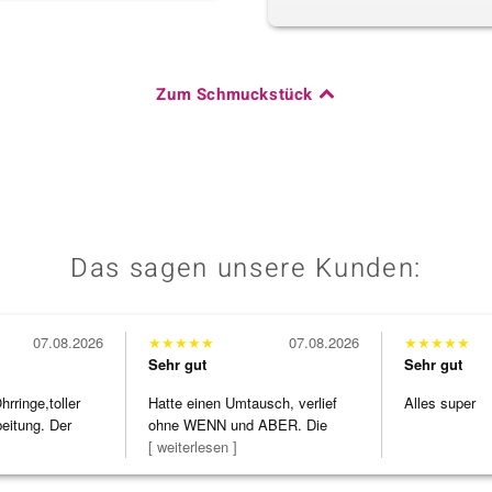
Zum Schmuckstück
Das sagen unsere Kunden:
07.08.2026
★
★
★
★
★
07.08.2026
★
★
★
★
★
Sehr gut
Sehr gut
ringe,toller
Hatte einen Umtausch, verlief
Alles super
beitung. Der
ohne WENN und ABER. Die
Schmuckstücke h
[ weiterlesen ]