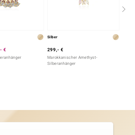
Silber
Silber
- €
299,- €
129,-
beranhänger
Marokkanischer Amethyst-
Marokk
Silberanhänger
Silber