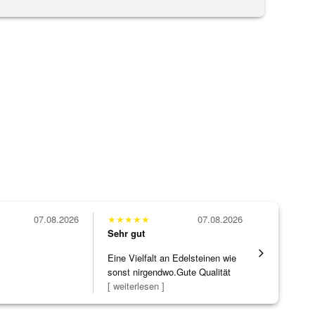
07.08.2026
★
★
★
★
★
07.08.2026
★
★
★
★
★
Sehr gut
Sehr gut
Eine Vielfalt an Edelsteinen wie
Die Ware k
sonst nirgendwo.Gute Qualität
erwartet. 
zu noc
[ weiterlesen ]
verpackt.