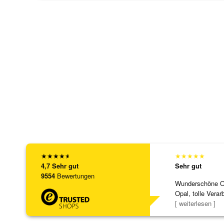
★
★
★
★
★
★
★
★
★
★
4,7
Sehr gut
Sehr gut
9554
Bewertungen
Wunderschöne Ohr
Opal, tolle Verar
Steg ist e
[ weiterlesen ]