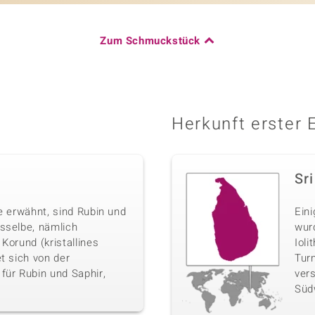
Zum Schmuckstück
Herkunft erster 
Sr
e erwähnt, sind Rubin und
Ein
sselbe, nämlich
wurd
Korund (kristallines
Ioli
t sich von der
Turm
für Rubin und Saphir,
ver
Süd