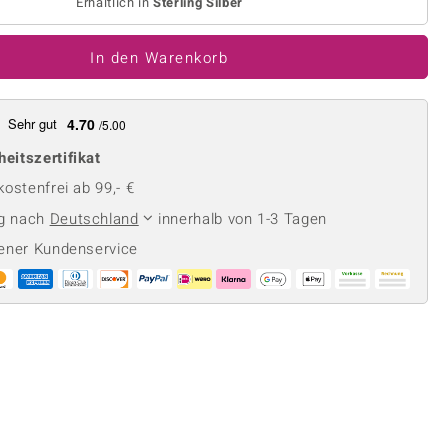
Perle
Erhältlich in
Sterling Silber
Ringgröße ermitteln
lith
Spinell
In den Warenkorb
in
Zirkon
Sehr gut
4.70
/5.00
Gelb
heitszertifikat
ostenfrei ab 99,- €
ng nach
Deutschland
innerhalb von 1-3 Tagen
ener Kundenservice