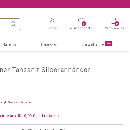
0
0
Konto
Wunschzettel
Warenkorb
Sale %
Lexikon
Juwelo TV
Live
ote
Ratgeber
Ringgröße
Juwelo
ebote
Tragen von Schmuck
Ringgröße 16
Moderatoren
Rubin
ner Tansanit-Silberanhänger
ve-Angebote
Ringgröße ermitteln
Ringgröße 17
Experten
mvorschau
Behandlung und Pflege
Ringgröße 18
Mitbieten - So funktioniert's
hmuck-Angebote
Schmuckschätzung
Ringgröße 19
Magazine
it
Apatit
uck-Angebote
Zahlen & Fakten
Ringgröße 20
Creation
zzgl.
Versandkosten
don
Citrin
hen-Angebote
Ausgewählte Literatur
Ringgröße 21
TV-Empfang
Iolith
chenkbox für
Ringgröße 22
6,00 €
mitbestellen
zuli
Larimar
Creation
Neu