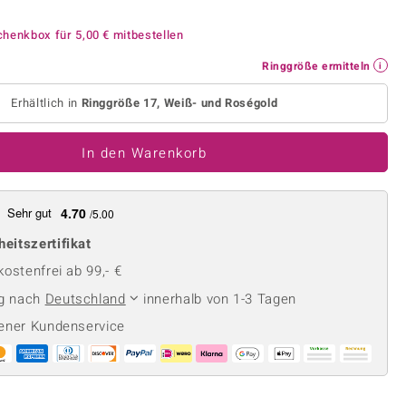
Perle
Ringgröße ermitteln
lith
Spinell
chenkbox für
5,00 €
mitbestellen
in
Zirkon
Ringgröße ermitteln
Erhältlich in
Ringgröße 17, Weiß- und Roségold
Gelb
In den Warenkorb
Sehr gut
4.70
/5.00
heitszertifikat
ostenfrei ab 99,- €
ng nach
Deutschland
innerhalb von 1-3 Tagen
ener Kundenservice