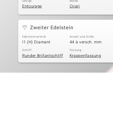
Design
Marke
Entourage
Cirari
Zweiter Edelstein
Edelsteinvarietät
Anzahl und Größe
I1 (H) Diamant
44 à versch. mm
Schliff
Fassung
Runder Brillantschliff
Krappenfassung