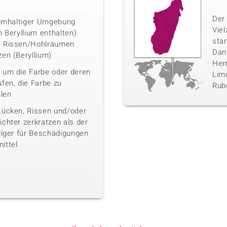
Der 
liumhaltiger Umgebung
Vie
n Beryllium enthalten)
sta
n Rissen/Hohlräumen
Danb
en (Beryllium)
Hemi
 um die Farbe oder deren
Limo
fen, die Farbe zu
Rube
llen
Lücken, Rissen und/oder
chter zerkratzen als der
liger für Beschädigungen
ittel