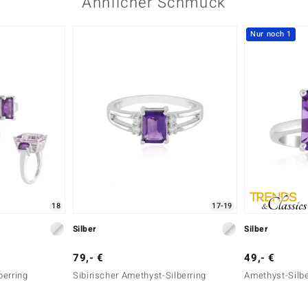
Ähnlicher Schmuck
Nur noch 1
18
17-19
Silber
Silber
79,- €
49,- €
berring
Sibirischer Amethyst-Silberring
Amethyst-Silbe