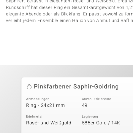
Saphiren, gefasst in elegantem Rosé- und Weißgold. Ergänz
Rundschliff hat dieser Ring ein Gesamtkaratgewicht von 1,21
elegante Abende oder als Blickfang. Er passt sowohl zu form
verleiht jedem Ensemble einen Hauch von Anmut und Raffi
Pinkfarbener Saphir-Goldring
Abmessungen
Anzahl Edelsteine
Ring - 24x21 mm
49
Edelmetall
Legierung
Rosé- und Weißgold
585er Gold / 14K