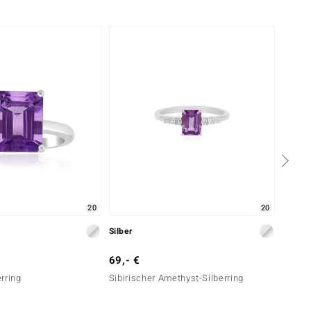
Nur n
20
20
Silber
Silber
69,- €
399,-
rring
Sibirischer Amethyst-Silberring
Kunzit