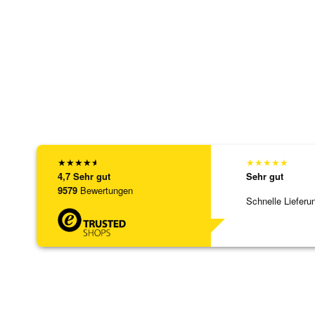
★
★
★
★
★
★
★
★
★
★
4,7
Sehr gut
Sehr gut
9579
Bewertungen
Schnelle Lieferu