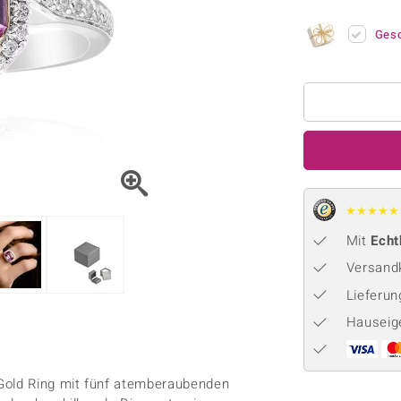
Onyx
Peridot
ns
♦ Silberhalsketten
TPC
Rhodolith
Spektro
Ges
k
♦ Silberohrringe
Trends & Classics
Türkis
Turmal
♦ Silberanhänger
Vitale Minerale
n
Platinschmuck
Blau
Grün
★
★
★
★
★
Mit
Echt
Versandk
Lieferu
Hauseig
 Gold Ring mit fünf atemberaubenden