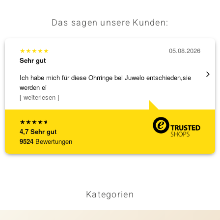
Das sagen unsere Kunden:
★
★
★
★
★
05.08.2026
★
★
★
Sehr gut
Sehr g
Ich habe mich für diese Ohrringe bei Juwelo entschieden,sie
Tolles
werden ei
[ weiterlesen ]
★
★
★
★
★
4,7
Sehr gut
9524
Bewertungen
Kategorien