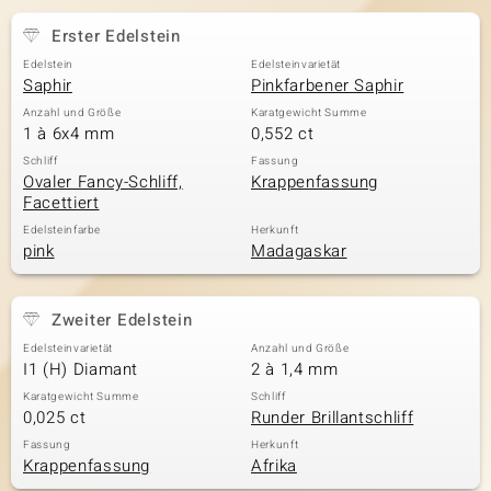
Erster Edelstein
Edelstein
Edelsteinvarietät
& Classics
Saphir
Pinkfarbener Saphir
Anzahl und Größe
Karatgewicht Summe
Minerale
1 à 6x4 mm
0,552 ct
Schliff
Fassung
Ovaler Fancy-Schliff,
Krappenfassung
Facettiert
Edelsteinfarbe
Herkunft
pink
Madagaskar
Zweiter Edelstein
Edelsteinvarietät
Anzahl und Größe
I1 (H) Diamant
2 à 1,4 mm
Karatgewicht Summe
Schliff
0,025 ct
Runder Brillantschliff
Fassung
Herkunft
Krappenfassung
Afrika