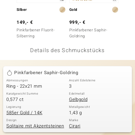
 JUWELO
Silber
Gold
Silber
remonti
149,- €
999,- €
99,- 
Pinkfarbener Fluorit-
Pinkfarbener Saphir-
Marokk
uca
Silberring
Goldring
Amethy
no Collection
Details des Schmuckstücks
ENTS BY DE MELO
va
Pinkfarbener Saphir-Goldring
Abmessungen
Anzahl Edelsteine
otenier
Ring - 22x21 mm
3
 1894 Collection
Karatgewicht Summe
Edelmetall
0,577 ct
Gelbgold
Legierung
Metallgewicht
585er Gold / 14K
1,43 g
ana
Design
Marke
Solitaire mit Akzentsteinen
Cirari