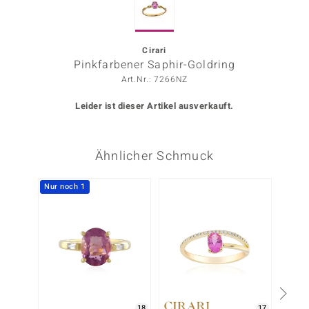
ors Edition
ana
Cirari
Pinkfarbener Saphir-Goldring
Art.Nr.: 7266NZ
Prince Designs
Leider ist dieser Artikel ausverkauft.
o
Ähnlicher Schmuck
Chic
insell
Nur noch 1
Nur n
n Vogue
 Show
o Paraíso
Classics
18
17