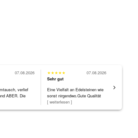
07.08.2026
★
★
★
★
★
07.08.2026
★
★
★
★
★
Sehr gut
Sehr gut
mtausch, verlief
Eine Vielfalt an Edelsteinen wie
Wunderschö
nd ABER. Die
sonst nirgendwo.Gute Qualität
Opal, tolle
ke h
]
zu noc
[ weiterlesen ]
Steg ist e
[ weiterles