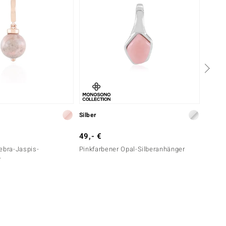
Silber
Silber
49,- €
69,- 
ebra-Jaspis-
Pinkfarbener Opal-Silberanhänger
Pinkfa
r