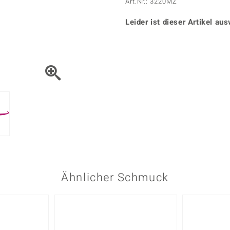
Onyx
Peridot
Art.Nr.: 3220MZ
ns
♦ Silberhalsketten
TPC
Rhodolith
Spektro
k
♦ Silberohrringe
Leider ist dieser Artikel aus
Trends & Classics
Türkis
Turmal
♦ Silberanhänger
Vitale Minerale
n
Platinschmuck
Blau
Grün
Ähnlicher Schmuck