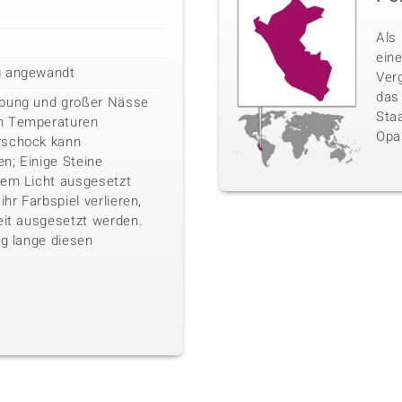
Als 
ein
g angewandt
Verg
das
ebung und großer Nässe
Sta
n Temperaturen
Opa
rschock kann
n; Einige Steine
kem Licht ausgesetzt
ihr Farbspiel verlieren,
eit ausgesetzt werden.
ig lange diesen