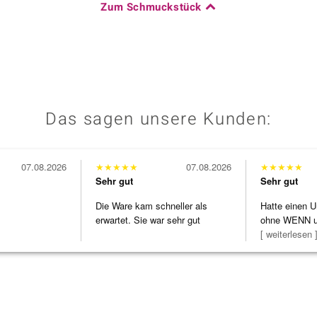
Zum Schmuckstück
Das sagen unsere Kunden:
07.08.2026
★
★
★
★
★
07.08.2026
★
★
★
★
★
Sehr gut
Sehr gut
Die Ware kam schneller als
Hatte einen U
erwartet. Sie war sehr gut
ohne WENN u
verpackt.
Schmuckstüc
[ weiterlesen 