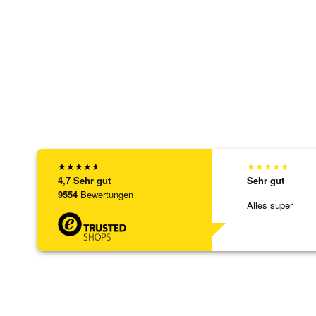
★
★
★
★
★
★
★
★
★
★
4,7
Sehr gut
Sehr gut
9554
Bewertungen
Alles super