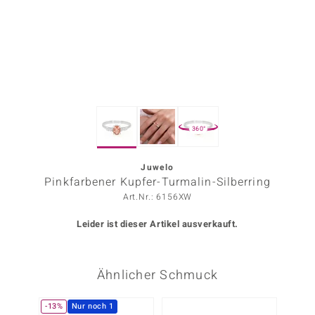
ors Edition
ana
Prince Designs
360°
o
Chic
Juwelo
Pinkfarbener Kupfer-Turmalin-Silberring
insell
Art.Nr.: 6156XW
n Vogue
Leider ist dieser Artikel ausverkauft.
 Show
Ähnlicher Schmuck
o Paraíso
Classics
-13%
Nur noch 1