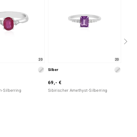
20
20
Silber
Gold
69,- €
899,-
-Silberring
Sibirischer Amethyst-Silberring
Pinkfa