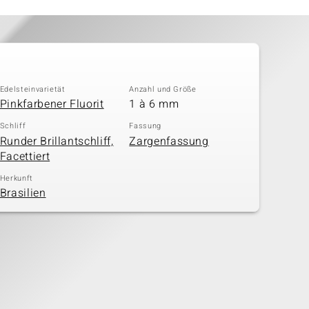
Edelsteinvarietät
Anzahl und Größe
Pinkfarbener Fluorit
1 à 6 mm
Schliff
Fassung
Runder Brillantschliff,
Zargenfassung
Facettiert
Herkunft
Brasilien