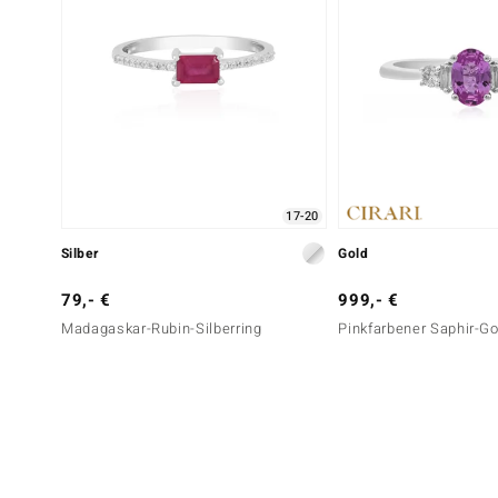
17-20
Silber
Gold
79,- €
999,- €
Madagaskar-Rubin-Silberring
Pinkfarbener Saphir-Go