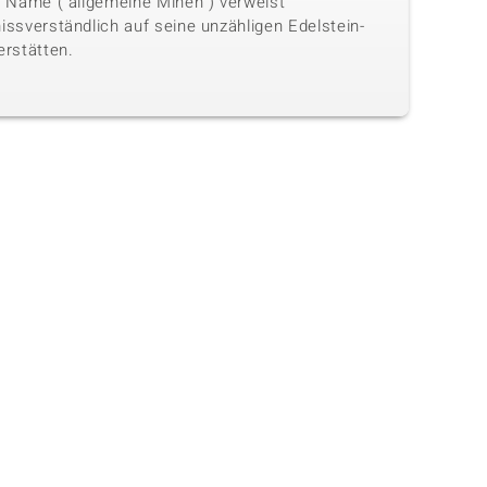
n Name ("allgemeine Minen") verweist
issverständlich auf seine unzähligen Edelstein-
erstätten.