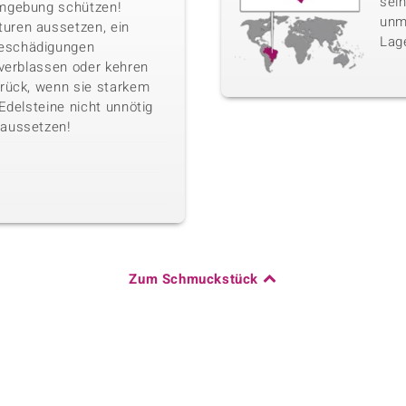
sei
Umgebung schützen!
unm
uren aussetzen, ein
Lag
eschädigungen
 verblassen oder kehren
urück, wenn sie starkem
 Edelsteine nicht unnötig
 aussetzen!
Zum Schmuckstück