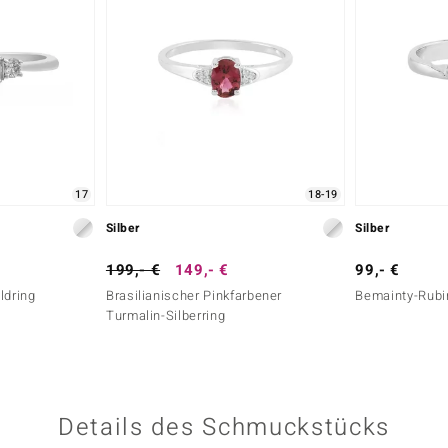
17
18-19
Silber
Silber
199,- €
149,- €
99,- €
ldring
Brasilianischer Pinkfarbener
Bemainty-Rubin
Turmalin-Silberring
Details des Schmuckstücks