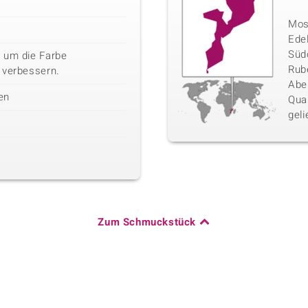
Mosa
Ede
Südo
 um die Farbe
Rube
 verbessern.
Abe
en
Qua
geli
Zum Schmuckstück