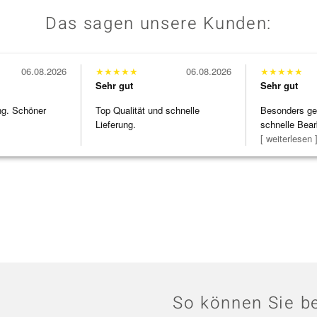
Das sagen unsere Kunden:
06.08.2026
★
★
★
★
★
06.08.2026
★
★
★
★
★
Sehr gut
Sehr gut
ng. Schöner
Top Qualität und schnelle
Besonders gef
Lieferung.
schnelle Bear
Bearbeitun
[ weiterlesen 
So können Sie be