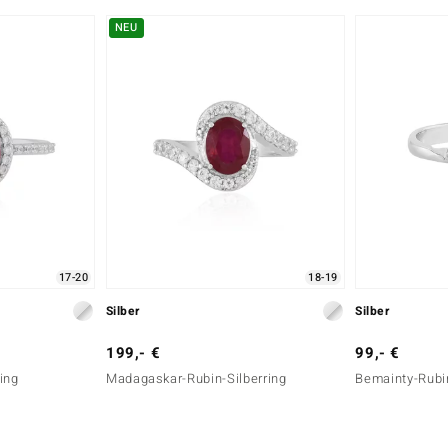
NEU
17-20
18-19
Silber
Silber
199,- €
99,- €
ing
Madagaskar-Rubin-Silberring
Bemainty-Rubin