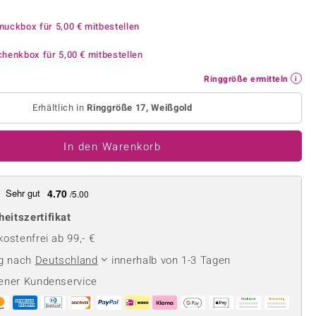
Perle
Ringgröße ermitteln
lith
Spinell
muckbox für
5,00 €
mitbestellen
in
Zirkon
chenkbox für
5,00 €
mitbestellen
Ringgröße ermitteln
Gelb
Erhältlich in
Ringgröße 17, Weißgold
In den Warenkorb
Sehr gut
4.70
/5.00
heitszertifikat
ostenfrei ab 99,- €
ng nach
Deutschland
innerhalb von 1-3 Tagen
ener Kundenservice