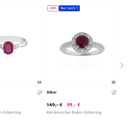
-34%
Nur noch 1
Nur n
20
20
Silber
Gold
149,- €
99,- €
1.999
-Silberring
Kenianischer Rubin-Silberring
AAA-M