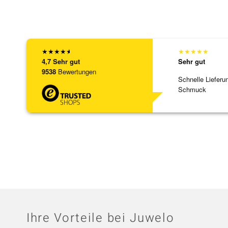
★
★
★
★
★
★
★
★
★
★
4,7
Sehr gut
Sehr gut
9538
Bewertungen
Schnelle Lieferu
Schmuck
Ihre Vorteile bei Juwelo