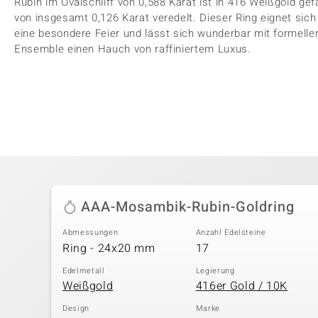
Rubin im Ovalschliff von 0,588 Karat ist in 416 Weißgold ge
von insgesamt 0,126 Karat veredelt. Dieser Ring eignet sich
eine besondere Feier und lässt sich wunderbar mit formelle
Ensemble einen Hauch von raffiniertem Luxus.
AAA-Mosambik-Rubin-Goldring
Abmessungen
Anzahl Edelsteine
Ring - 24x20 mm
17
Edelmetall
Legierung
Weißgold
416er Gold / 10K
Design
Marke