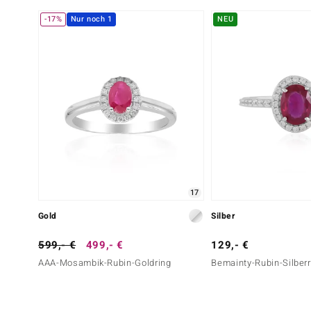
-17%
Nur noch 1
NEU
17
Gold
Silber
599,- €
499,- €
129,- €
AAA-Mosambik-Rubin-Goldring
Bemainty-Rubin-Silberr