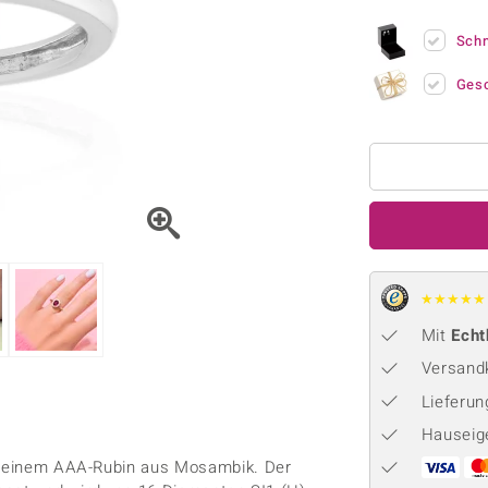
Onyx
Peridot
ns
♦ Silberhalsketten
TPC
Rhodolith
Spektro
Sch
k
♦ Silberohrringe
Trends & Classics
Türkis
Turmal
♦ Silberanhänger
Vitale Minerale
Ges
n
Platinschmuck
Blau
Grün
★
★
★
★
★
Mit
Echt
Versandk
Lieferu
Hauseig
it einem AAA-Rubin aus Mosambik. Der